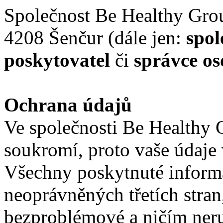
Společnost Be Healthy Grou
4208 Šenčur (dále jen:
spol
poskytovatel
či
správce o
Ochrana údajů
Ve společnosti
Be Healthy G
soukromí, proto vaše údaje
Všechny poskytnuté informa
neoprávněných třetích stran
bezproblémové a ničím ner