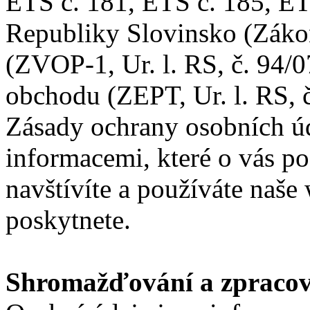
ETS č. 181, ETS č. 185, ETS
Republiky Slovinsko (Záko
(ZVOP-1, Ur. l. RS, č. 94/
obchodu (ZEPT, Ur. l. RS, č
Zásady ochrany osobních úd
informacemi, které o vás po
navštívíte a používáte naše
poskytnete.
Shromažďování a zpracov