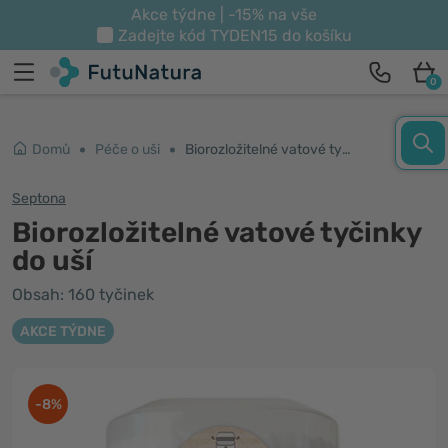
Akce týdne | -15% na vše
Zadejte kód
TYDEN15
do košíku
0
Domů
Péče o uši
Biorozložitelné vatové tyčinky do uší
Septona
Biorozložitelné vatové tyčinky
do uší
Obsah: 160 tyčinek
AKCE TÝDNE
-8%