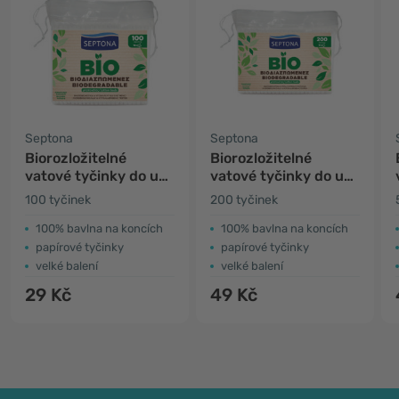
Septona
Septona
Biorozložitelné
Biorozložitelné
vatové tyčinky do uší
vatové tyčinky do uší
– v sáčku
– v sáčku
100 tyčinek
200 tyčinek
100% bavlna na koncích
100% bavlna na koncích
papírové tyčinky
papírové tyčinky
velké balení
velké balení
29 Kč
49 Kč