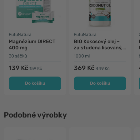
FutuNatura
FutuNatura
Magnézium DIRECT
BIO Kokosový olej –
400 mg
za studena lisovaný,
nerafinovaný
30 sáčků
1000 ml
139 Kč
369 Kč
159 Kč
449 Kč
Do košíku
Do košíku
Podobné výrobky