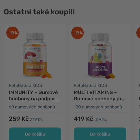
Ostatní také koupili
-19%
-19%
-
FutuNatura KIDS
FutuNatura KIDS
IMMUNITY - Gumové
MULTI VITAMINS –
bonbony na podporu
Gumové bonbony pro
imunity pro děti
děti s multivitamíny
60 gumových bonbonů
120 gumových bonbonů
259 Kč
419 Kč
319 Kč
519 Kč
Do košíku
Do košíku