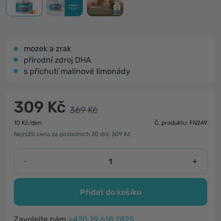
mozek a zrak
přírodní zdroj DHA
s příchutí malinové limonády
309 Kč
369 Kč
10 Kč/den
Č. produktu: FN249
Nejnižší cena za posledních 30 dní: 309 Kč
-
+
Přidat do košíku
Zavolejte nám
+420 29 618 2825