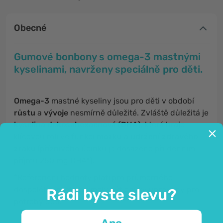
Obecné
Gumové bonbony s omega-3 mastnými
kyselinami, navrženy speciálně pro děti.
Omega-3
mastné kyseliny jsou pro děti v období
růstu
a
vývoje
nesmírně důležité. Zvláště důležitá je
kyselina dokosahexaenová (DHA)
, která hraje
klíčovou roli ve funkci
mozku
a
udržení zdravého
zraku
(příznivého účinku je dosaženo při denním
příjmu 250 mg DHA*).
*Referenční hodnoty platí pro průměrného
dospělého, proto by měly být dávky upraveny pro
Rádi byste slevu?
potřeby dětí.
Ano