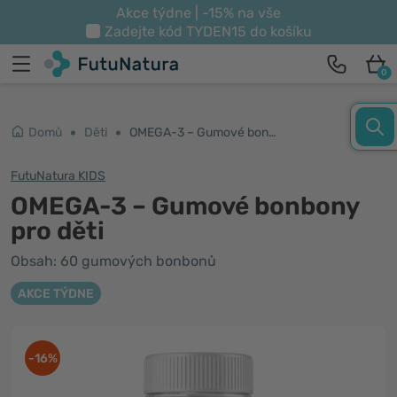
Akce týdne | -15% na vše
Zadejte kód
TYDEN15
do košíku
0
Domů
Děti
OMEGA-3 – Gumové bonbony pro děti
FutuNatura KIDS
OMEGA-3 – Gumové bonbony
pro děti
Obsah: 60 gumových bonbonů
AKCE TÝDNE
-16%