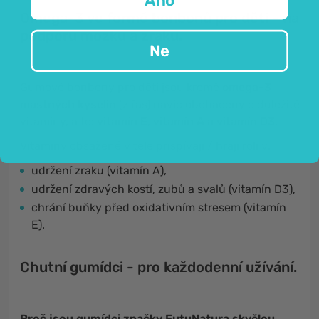
Omega-3 ve formě bonbonů pro děti - na
podporu mozku a zraku.
Ne
Gumové bonbony pro děti jsou kromě
omega-3
mastných kyselin
(z řas) navíc obohaceny o důležité
vitamíny, a to:
vitamín E, vitamín A a vitamín D3
.
Vitamíny obsažené v těle přispívají / hrají roli v:
udržení zraku (vitamín A),
udržení zdravých kostí, zubů a svalů (vitamín D3),
chrání buňky před oxidativním stresem (vitamín
E).
Chutní gumídci - pro každodenní užívání.
Proč jsou gumídci značky FutuNatura skvělou