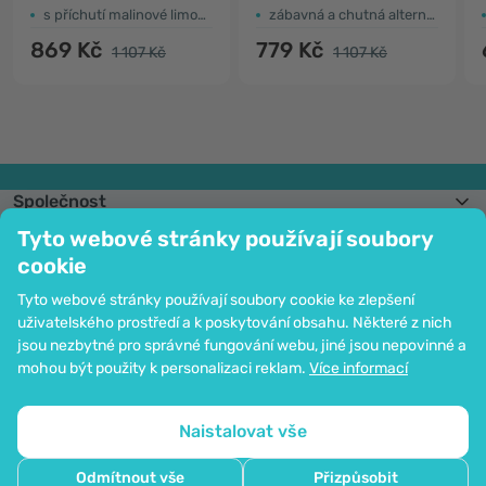
s příchutí malinové limonády
zábavná a chutná alternativa kapslí
869 Kč
779 Kč
1 107 Kč
1 107 Kč
Společnost
Informace
Tyto webové stránky používají soubory
Připojte se k nám
cookie
Pomoc a objednávky
Tyto webové stránky používají soubory cookie ke zlepšení
uživatelského prostředí a k poskytování obsahu. Některé z nich
jsou nezbytné pro správné fungování webu, jiné jsou nepovinné a
Možnost platby kartou. Ochrana osobních údajů zaručena pomocí šifrování
mohou být použity k personalizaci reklam.
Více informací
SSL.
Copyright © 2012 - 2026   |   Be Healthy Group d.o.o.
Mapa stránek
Použití cookies
Nastavení cookies
Naistalovat vše
Odmítnout vše
Přizpůsobit