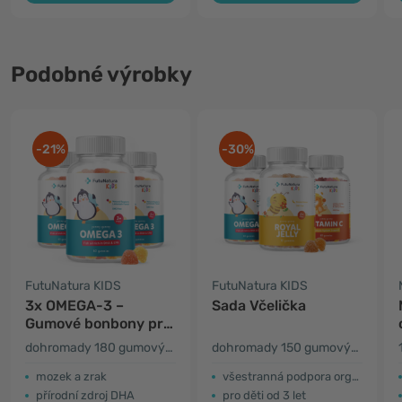
Podobné výrobky
-21%
-30%
FutuNatura KIDS
FutuNatura KIDS
3x OMEGA-3 –
Sada Včelička
Gumové bonbony pro
děti
dohromady 180 gumových bonbonů
dohromady 150 gumových bonbonů
mozek a zrak
všestranná podpora organismu
přírodní zdroj DHA
pro děti od 3 let