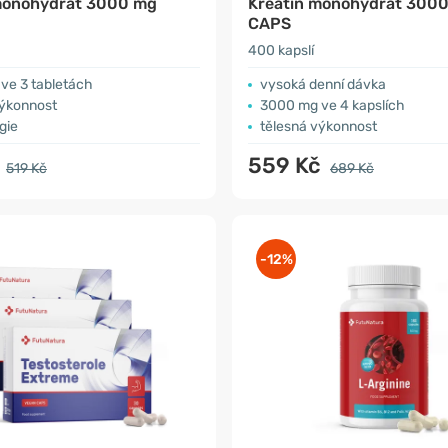
monohydrát 3000 mg
Kreatin monohydrát 300
CAPS
400 kapslí
ve 3 tabletách
vysoká denní dávka
výkonnost
3000 mg ve 4 kapslích
gie
tělesná výkonnost
č
559 Kč
519 Kč
689 Kč
-12%