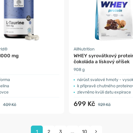
rld®
AllNutrition
 1000 mg
WHEY syrovátkový protei
čokoláda a lískový oříšek
908 g
 forma
nárůst svalové hmoty - vysoký obs
elina
k přípravě chutného proteinov
tovce
zlevněno kvůli datu expirace
č
699 Kč
409 Kč
929 Kč
1
2
3
...
10