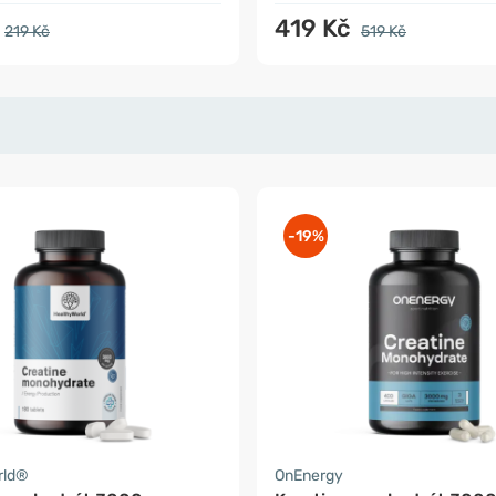
419 Kč
219 Kč
519 Kč
-19%
rld®
OnEnergy