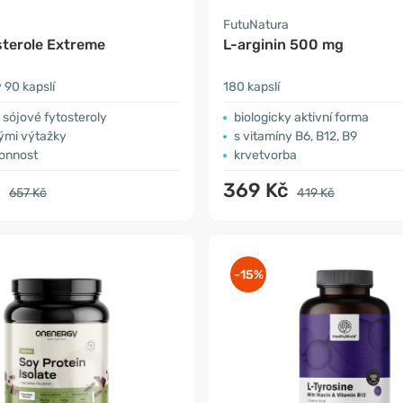
a
FutuNatura
sterole Extreme
L-arginin 500 mg
90 kapslí
180 kapslí
sójové fytosteroly
biologicky aktivní forma
nými výtažky
s vitamíny B6, B12, B9
konnost
krvetvorba
č
369 Kč
657 Kč
419 Kč
-15%