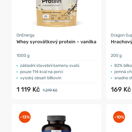
OnEnergy
Dragon Su
Whey syrovátkový protein – vanilka
Hrachový
1000 g
200 g
základní stavební kameny svalů
82% bílko
pouze 114 kcal na porci
jemná ch
vysoký obsah bílkovin
snadno st
1 119 Kč
169 Kč
1 219 Kč
-13%
-10%