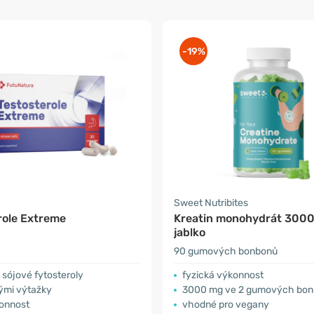
-19%
a
Sweet Nutribites
role Extreme
Kreatin monohydrát 3000
jablko
90 gumových bonbonů
sójové fytosteroly
fyzická výkonnost
nými výtažky
3000 mg ve 2 gumových bo
konnost
vhodné pro vegany