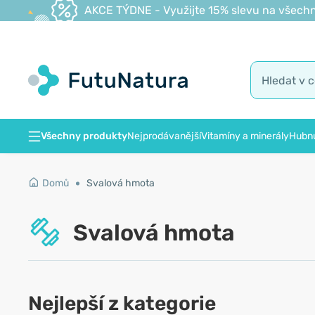
AKCE TÝDNE - Využijte 15% slevu na všechn
Všechny produkty
Nejprodávanější
Vitamíny a minerály
Hubnu
Domů
Svalová hmota
Svalová hmota
Nejlepší z kategorie