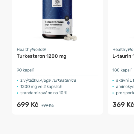
HealthyWorld®
HealthyWo
Turkesteron 1200 mg
L-taurin
90 kapslí
180 kapslí
z výtažku
Ajuga Turkestanica
aktivní L
1200 mg ve 2 kapslích
aminokys
standardizováno na 10 %
pro spor
699 Kč
369 K
799 Kč