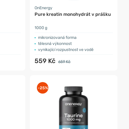
OnEnergy
Pure kreatin monohydrát v prášku
1000 g
mikronizovaná forma
tělesná výkonnost
vynikající rozpustnost ve vodě
559 Kč
659 Kč
-25%