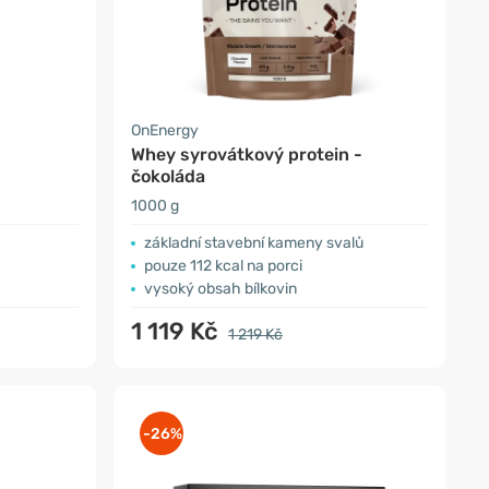
OnEnergy
Whey syrovátkový protein -
čokoláda
1000 g
základní stavební kameny svalů
pouze 112 kcal na porci
vysoký obsah bílkovin
1 119 Kč
1 219 Kč
-26%