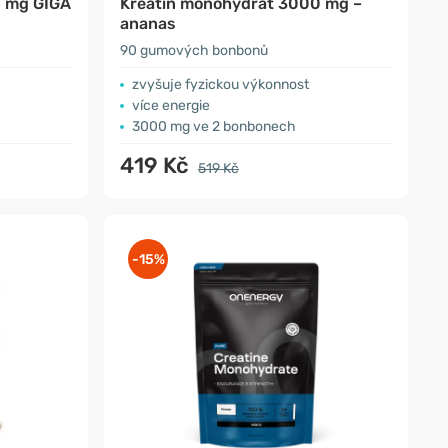
0 mg GIGA
Kreatin monohydrát 3000 mg –
ananas
90 gumových bonbonů
zvyšuje fyzickou výkonnost
více energie
3000 mg ve 2 bonbonech
419 Kč
519 Kč
-15%