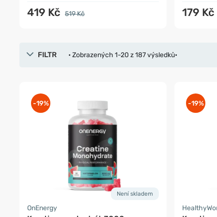
419 Kč
179 Kč
519 Kč
FILTR
• Zobrazených 1-20 z 187 výsledků•
-19%
-19%
Není skladem
OnEnergy
HealthyWo