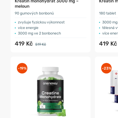
Kreatin monohydrát 3000 mg –
Kreatin 
meloun
90 gumových bonbonů
180 tablet
zvyšuje fyzickou výkonnost
3000 mg 
více energie
tělesná 
3000 mg ve 2 bonbonech
více ener
419 Kč
419 K
519 Kč
-19%
-23%