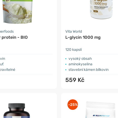
perfoods
Vita World
 protein - BIO
L-glycin 1000 mg
120 kapslí
vin
vysoký obsah
uť
aminokyselina
ravitelné
stavební kámen bílkovin
559 Kč
-25%