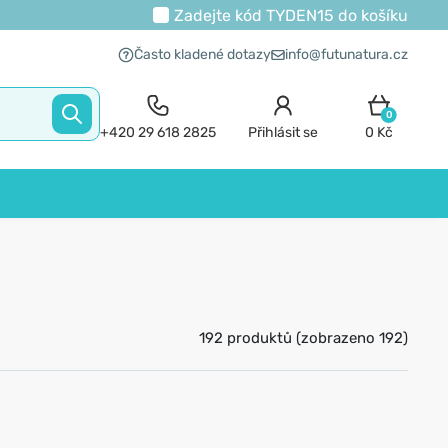
Zadejte kód
TYDEN15
do košíku
Často kladené dotazy
info@futunatura.cz
0
+420 29 618 2825
Přihlásit se
0 Kč
192 produktů (zobrazeno 192)