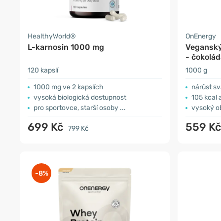
HealthyWorld®
OnEnergy
L-karnosin 1000 mg
Veganský 
- čokolád
120 kapslí
1000 g
1000 mg ve 2 kapslích
nárůst s
vysoká biologická dostupnost
105 kcal 
pro sportovce, starší osoby ...
vysoký ob
699 Kč
559 K
799 Kč
-8%