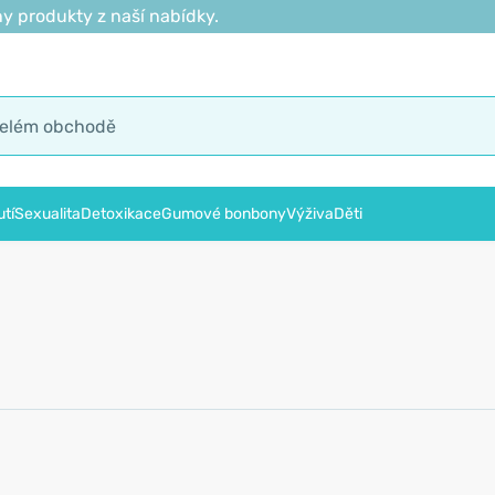
y produkty z naší nabídky.
tí
Sexualita
Detoxikace
Gumové bonbony
Výživa
Děti