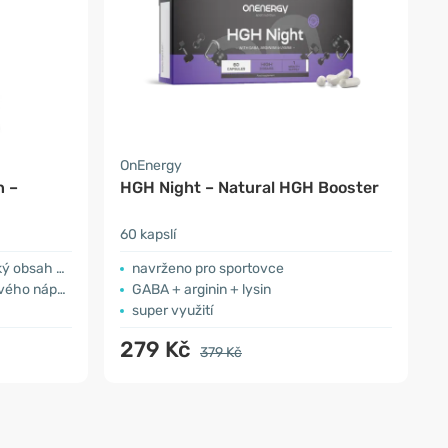
OnEnergy
n –
HGH Night – Natural HGH Booster
60 kapslí
ah bílkovin
navrženo pro sportovce
ého nápoje
GABA + arginin + lysin
super využití
279 Kč
379 Kč