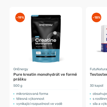
-19%
-18%
OnEnergy
FutuNatur
Pure kreatin monohydrát ve formě
Testoste
prášku
500 g
30 kapslí
mikronizovaná forma
obsahuje 
tělesná výkonnost
s rostlin
vynikající rozpustnost ve vodě
síla a vý