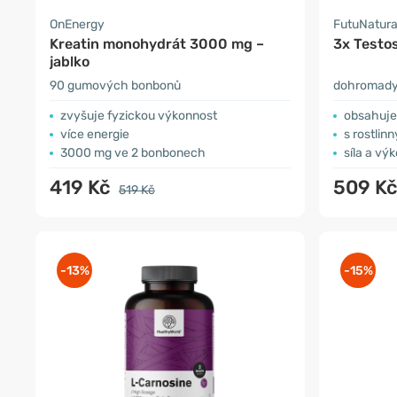
OnEnergy
FutuNatur
Kreatin monohydrát 3000 mg –
3x Testo
jablko
90 gumových bonbonů
dohromady 
zvyšuje fyzickou výkonnost
obsahuje 
více energie
s rostlin
3000 mg ve 2 bonbonech
síla a vý
419 Kč
509 K
519 Kč
-13%
-15%