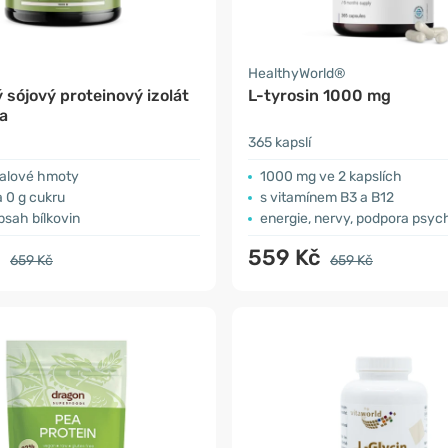
HealthyWorld®
sójový proteinový izolát
L-tyrosin 1000 mg
a
365 kapslí
valové hmoty
1000 mg ve 2 kapslích
a 0 g cukru
s vitamínem B3 a B12
sah bílkovin
energie, nervy, podpora psyc
č
559 Kč
659 Kč
659 Kč