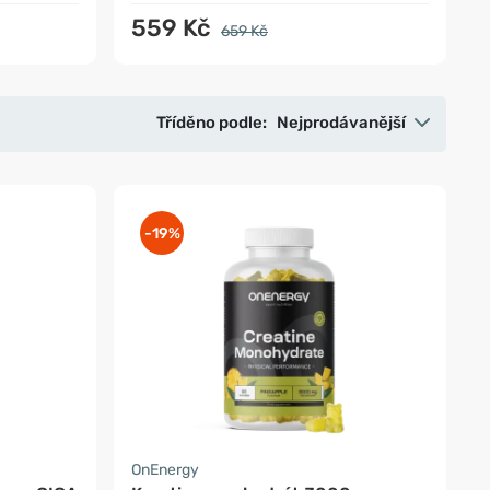
559 Kč
659 Kč
Tříděno podle:
Nejprodávanější
-19%
OnEnergy