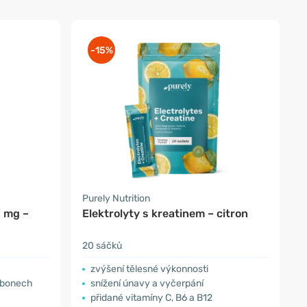
-15%
Purely Nutrition
 mg –
Elektrolyty s kreatinem – citron
20 sáčků
zvýšení tělesné výkonnosti
nbonech
snížení únavy a vyčerpání
přidané vitamíny C, B6 a B12