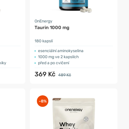
OnEnergy
Taurin 1000 mg
180 kapslí
esenciální aminokyselina
1000 mg ve 2 kapslích
hiky
před a po cvičení
369 Kč
489 Kč
-8%