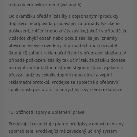
nebo objednávku změnit (viz bod 5).
Od okamžiku předání zásilky s objednanými produkty
dopravci, neodpovídá prodávající za případy fyzického
poškození, zničení nebo ztráty zásilky, jakož i v případě, že
v zásilce chybí obsah nebo pokud zásilka jeví známky
otevření. Ve výše uvedených případech musí uživatel
(kupující) zahájit reklamační řízení s přepravní službou. V
případě poškození zásilky tak učiní tak, že zásilku donese
na nejbližší kontaktní místo, ve stejném stavu, v jakém ji
převzal, aniž by cokoliv doplnil nebo ubral a vyplní
reklamační protokol. Prodejce se společně s přepravní
společností postará o co nejrychlejší vyřízení reklamace.
13. Stížnosti, spory a uplatnění práva
Prodávající respektuje platné předpisy v oblasti ochrany
spotřebitele. Prodávající má zavedený účinný systém