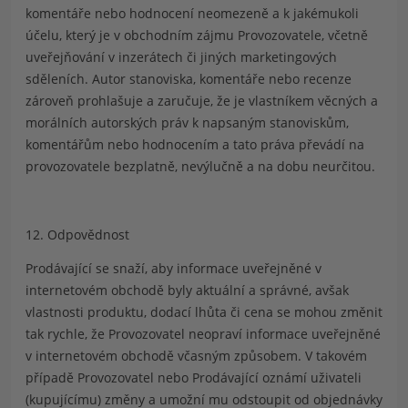
komentáře nebo hodnocení neomezeně a k jakémukoli
účelu, který je v obchodním zájmu Provozovatele, včetně
uveřejňování v inzerátech či jiných marketingových
sděleních. Autor stanoviska, komentáře nebo recenze
zároveň prohlašuje a zaručuje, že je vlastníkem věcných a
morálních autorských práv k napsaným stanoviskům,
komentářům nebo hodnocením a tato práva převádí na
provozovatele bezplatně, nevýlučně a na dobu neurčitou.
12. Odpovědnost
Prodávající se snaží, aby informace uveřejněné v
internetovém obchodě byly aktuální a správné, avšak
vlastnosti produktu, dodací lhůta či cena se mohou změnit
tak rychle, že Provozovatel neopraví informace uveřejněné
v internetovém obchodě včasným způsobem. V takovém
případě Provozovatel nebo Prodávající oznámí uživateli
(kupujícímu) změny a umožní mu odstoupit od objednávky