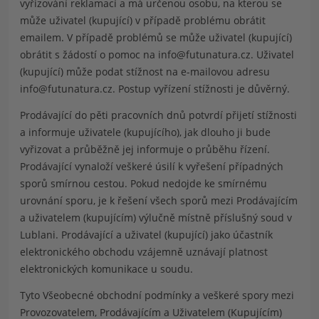
vyřizování reklamací a má určenou osobu, na kterou se
může uživatel (kupující) v případě problému obrátit
emailem. V případě problémů se může uživatel (kupující)
obrátit s žádostí o pomoc na
info@futunatura.cz
. Uživatel
(kupující) může podat stížnost na e-mailovou adresu
info@futunatura.cz
. Postup vyřízení stížnosti je důvěrný.
Prodávající do pěti pracovních dnů potvrdí přijetí stížnosti
a informuje uživatele (kupujícího), jak dlouho ji bude
vyřizovat a průběžně jej informuje o průběhu řízení.
Prodávající vynaloží veškeré úsilí k vyřešení případných
sporů smírnou cestou. Pokud nedojde ke smírnému
urovnání sporu, je k řešení všech sporů mezi Prodávajícím
a uživatelem (kupujícím) výlučně místně příslušný soud v
Lublani. Prodávající a uživatel (kupující) jako účastník
elektronického obchodu vzájemně uznávají platnost
elektronických komunikace u soudu.
Tyto Všeobecné obchodní podmínky a veškeré spory mezi
Provozovatelem, Prodávajícím a Uživatelem (Kupujícím)