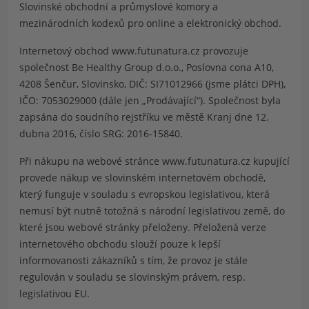
Slovinské obchodní a průmyslové komory a
mezinárodních kodexů pro online a elektronický obchod.
Internetový obchod www.futunatura.cz provozuje
společnost
Be Healthy Group d.o.o., Poslovna cona A10,
4208 Šenčur, Slovinsko
, DIČ: SI71012966 (jsme plátci DPH),
IČO: 7053029000 (dále jen „Prodávající“). Společnost byla
zapsána do soudního rejstříku ve městě Kranj dne 12.
dubna 2016, číslo SRG: 2016-15840.
Při nákupu na webové stránce www.futunatura.cz kupující
provede nákup ve slovinském internetovém obchodě,
který funguje v souladu s evropskou legislativou, která
nemusí být nutně totožná s národní legislativou země, do
které jsou webové stránky přeloženy. Přeložená verze
internetového obchodu slouží pouze k lepší
informovanosti zákazníků s tím, že provoz je stále
regulován v souladu se slovinským právem, resp.
legislativou EU.