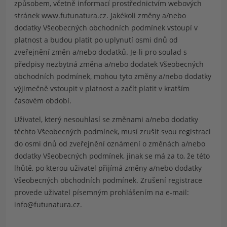
způsobem, včetně informací prostřednictvím webových
stránek www.futunatura.cz. Jakékoli změny a/nebo
dodatky Všeobecných obchodních podmínek vstoupí v
platnost a budou platit po uplynutí osmi dnů od
zveřejnění změn a/nebo dodatků. Je-li pro soulad s
předpisy nezbytná změna a/nebo dodatek Všeobecných
obchodních podmínek, mohou tyto změny a/nebo dodatky
výjimečně vstoupit v platnost a začít platit v kratším
časovém období.
Uživatel, který nesouhlasí se změnami a/nebo dodatky
těchto Všeobecných podmínek, musí zrušit svou registraci
do osmi dnů od zveřejnění oznámení o změnách a/nebo
dodatky Všeobecných podmínek, jinak se má za to, že této
lhůtě, po kterou uživatel přijímá změny a/nebo dodatky
Všeobecných obchodních podmínek. Zrušení registrace
provede uživatel písemným prohlášením na e-mail:
info@futunatura.cz
.