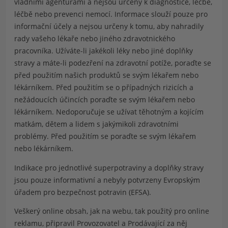
vládními agenturami a nejsou určeny k diagnostice, léčbě,
léčbě nebo prevenci nemocí. Informace slouží pouze pro
informační účely a nejsou určeny k tomu, aby nahradily
rady vašeho lékaře nebo jiného zdravotnického
pracovníka. Užíváte-li jakékoli léky nebo jiné doplňky
stravy a máte-li podezření na zdravotní potíže, poraďte se
před použitím našich produktů se svým lékařem nebo
lékárníkem. Před použitím se o případných rizicích a
nežádoucích účincích poraďte se svým lékařem nebo
lékárníkem. Nedoporučuje se užívat těhotným a kojícím
matkám, dětem a lidem s jakýmikoli zdravotními
problémy. Před použitím se poraďte se svým lékařem
nebo lékárníkem.
Indikace pro jednotlivé superpotraviny a doplňky stravy
jsou pouze informativní a nebyly potvrzeny Evropským
úřadem pro bezpečnost potravin (EFSA).
Veškerý online obsah, jak na webu, tak použitý pro online
reklamu, připravil Provozovatel a Prodávající za něj