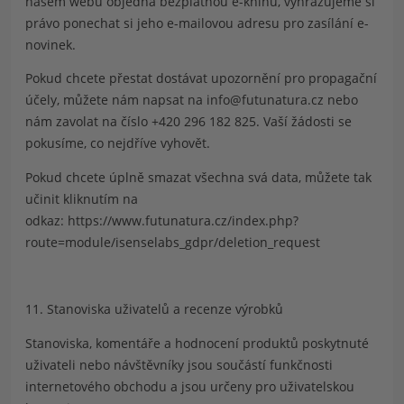
našem webu objedná bezplatnou e-knihu, vyhrazujeme si
právo ponechat si jeho e-mailovou adresu pro zasílání e-
novinek.
Pokud chcete přestat dostávat upozornění pro propagační
účely, můžete nám napsat na
info@futunatura.cz
nebo
nám zavolat na číslo
+420 296 182 825
. Vaší žádosti se
pokusíme, co nejdříve vyhovět.
Pokud chcete úplně smazat všechna svá data, můžete tak
učinit kliknutím na
odkaz:
https://www.futunatura.cz/index.php?
route=module/isenselabs_gdpr/deletion_request
11. Stanoviska uživatelů a recenze výrobků
Stanoviska, komentáře a hodnocení produktů poskytnuté
uživateli nebo návštěvníky jsou součástí funkčnosti
internetového obchodu a jsou určeny pro uživatelskou