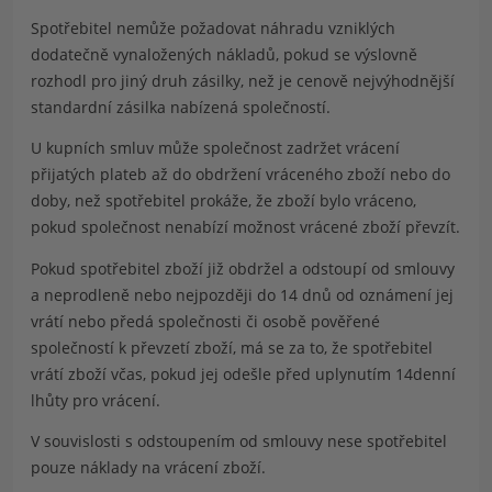
Spotřebitel
nemůže požadovat náhradu vzniklých
dodatečně vynaložených nákladů
, pokud se výslovně
rozhodl pro jiný druh zásilky, než je cenově nejvýhodnější
standardní zásilka nabízená společností.
U kupních smluv může společnost zadržet vrácení
přijatých plateb až do obdržení vráceného zboží nebo do
doby, než spotřebitel prokáže, že zboží bylo vráceno,
pokud společnost nenabízí možnost vrácené zboží převzít.
Pokud spotřebitel zboží již obdržel a odstoupí od smlouvy
a neprodleně nebo nejpozději do 14 dnů od oznámení jej
vrátí nebo předá společnosti či osobě pověřené
společností k převzetí zboží, má se za to, že spotřebitel
vrátí zboží včas, pokud jej odešle před uplynutím 14denní
lhůty pro vrácení.
V souvislosti s odstoupením od smlouvy nese spotřebitel
pouze náklady na vrácení zboží.