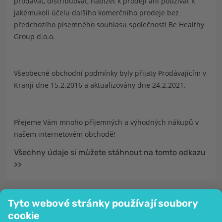
prodávat, distribuovat, nabízet k prodeji ani používat k
jakémukoli účelu dalšího komerčního prodeje bez
předchozího písemného souhlasu společnosti Be Healthy
Group d.o.o.
Všeobecné obchodní podmínky byly přijaty Prodávajícím v
Kranji dne 15.2.2016 a aktualizovány dne 24.2.2021.
Přejeme Vám mnoho příjemných a výhodných nákupů v
našem internetovém obchodě!
Všechny údaje si můžete stáhnout na tomto odkazu
>>
Tyto webové stránky používají soubory
cookie