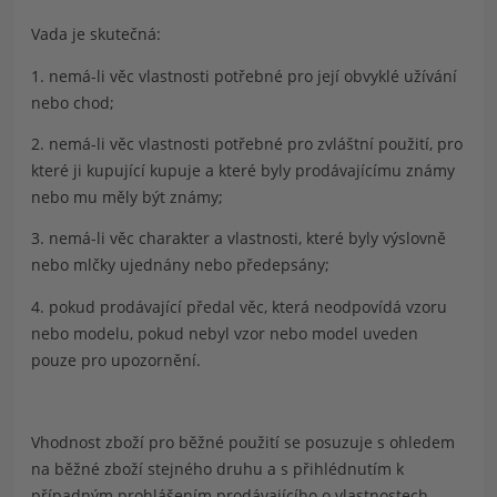
Vada je skutečná:
1. nemá-li věc vlastnosti potřebné pro její obvyklé užívání
nebo chod;
2. nemá-li věc vlastnosti potřebné pro zvláštní použití, pro
které ji kupující kupuje a které byly prodávajícímu známy
nebo mu měly být známy;
3. nemá-li věc charakter a vlastnosti, které byly výslovně
nebo mlčky ujednány nebo předepsány;
4. pokud prodávající předal věc, která neodpovídá vzoru
nebo modelu, pokud nebyl vzor nebo model uveden
pouze pro upozornění.
Vhodnost zboží pro běžné použití se posuzuje s ohledem
na běžné zboží stejného druhu a s přihlédnutím k
případným prohlášením prodávajícího o vlastnostech