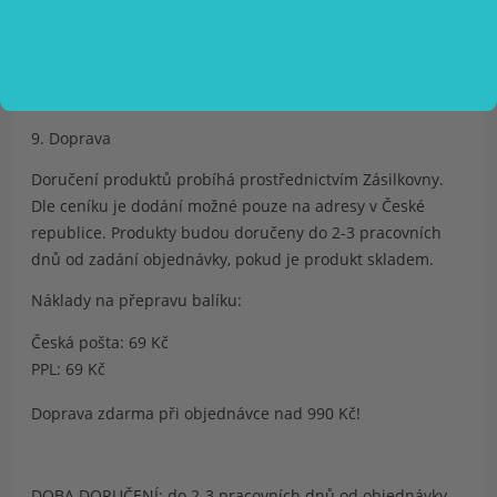
Na odpovědnost za vady se použijí ustanovení zákona
upravující závazkové vztahy, pokud tento zákon nestanoví
jinak.
9. Doprava
Doručení produktů probíhá prostřednictvím
Zásilkovny
.
Dle ceníku je dodání možné pouze na adresy v České
republice. Produkty budou doručeny do 2-3 pracovních
dnů od zadání objednávky, pokud je produkt skladem.
Náklady na přepravu balíku:
Česká pošta:
69 Kč
PPL:
69 Kč
Doprava zdarma při objednávce nad 990 Kč!
DOBA DORUČENÍ: do 2-3 pracovních dnů od objednávky