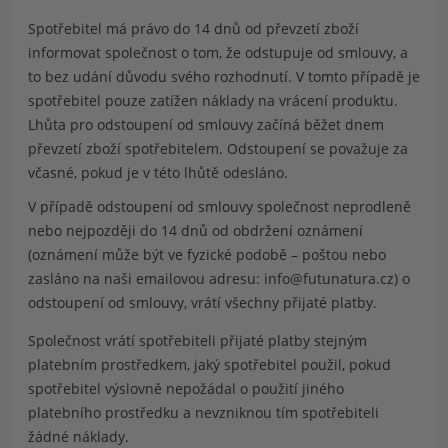
Spotřebitel má právo do 14 dnů od převzetí zboží
informovat společnost o tom, že odstupuje od smlouvy, a
to bez udání důvodu svého rozhodnutí. V tomto případě je
spotřebitel pouze zatížen náklady na vrácení produktu.
Lhůta pro odstoupení od smlouvy začíná běžet dnem
převzetí zboží spotřebitelem. Odstoupení se považuje za
včasné, pokud je v této lhůtě odesláno.
V případě odstoupení od smlouvy společnost neprodleně
nebo nejpozději do 14 dnů od obdržení oznámení
(oznámení může být ve fyzické podobě – poštou nebo
zasláno na naši emailovou adresu:
info@futunatura.cz
) o
odstoupení od smlouvy, vrátí všechny přijaté platby.
Společnost vrátí spotřebiteli přijaté platby
stejným
platebním prostředkem
, jaký spotřebitel použil, pokud
spotřebitel výslovně nepožádal o použití jiného
platebního prostředku a nevzniknou tím spotřebiteli
žádné náklady.