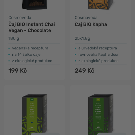
Cosmoveda
Cosmoveda
Čaj BIO Instant Chai
Čaj BIO Kapha
Vegan - Chocolate
180 g
25x1.8g
veganská receptura
ajurvédská receptura
na 14 šálků čaje
rovnováha Kapha dóši
z ekologické produkce
z ekologické produkce
199 Kč
249 Kč