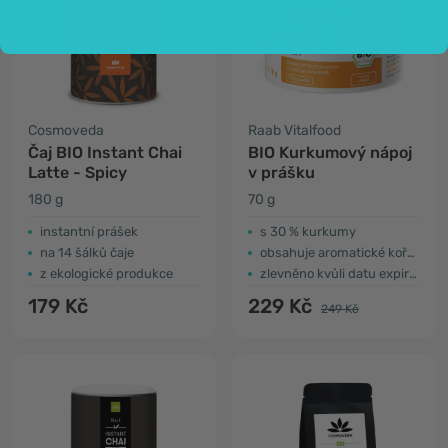
Cosmoveda
Raab Vitalfood
Čaj BIO Instant Chai
BIO Kurkumový nápoj
Latte - Spicy
v prášku
180 g
70 g
instantní prášek
s 30 % kurkumy
na 14 šálků čaje
obsahuje aromatické koření
z ekologické produkce
zlevněno kvůli datu expirace
179 Kč
229 Kč
249 Kč