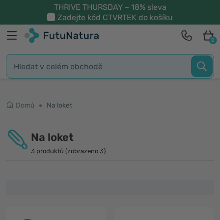
THRIVE THURSDAY – 18% sleva
Zadejte kód
CTVRTEK
do košíku
0
Domů
Na loket
Na loket
3 produktů (zobrazeno 3)