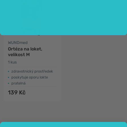
WUNDmed
Ortéza na loket,
velikost M
1 kus
zdravotnický prostředek
poskytuje oporu lokte
pratelná
139 Kč