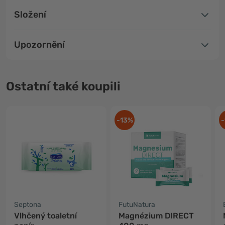
Složení
Upozornění
Ostatní také koupili
-13%
-
Septona
FutuNatura
Vlhčený toaletní
Magnézium DIRECT