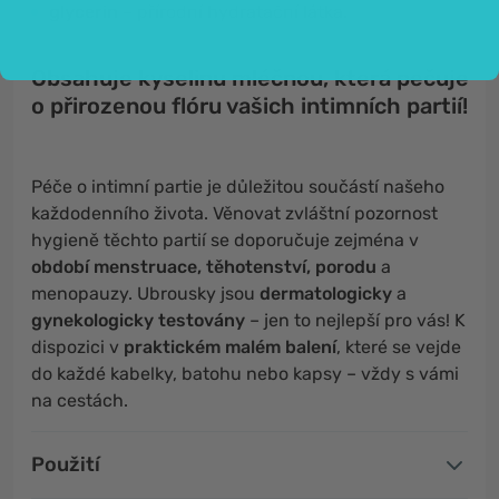
glycerin
– přírodní hydratační látka.
Obsahuje kyselinu mléčnou, která pečuje
o přirozenou flóru vašich intimních partií!
Péče o intimní partie je důležitou součástí našeho
každodenního života. Věnovat zvláštní pozornost
hygieně těchto partií se doporučuje zejména v
období menstruace, těhotenství, porodu
a
menopauzy. Ubrousky jsou
dermatologicky
a
gynekologicky testovány
– jen to nejlepší pro vás! K
dispozici v
praktickém malém balení
, které se vejde
do každé kabelky, batohu nebo kapsy – vždy s vámi
na cestách.
Použití