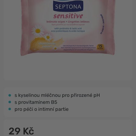
s kyselinou mléčnou pro přirozené pH
s provitamínem B5
pro péči o intimní partie
29 Kč