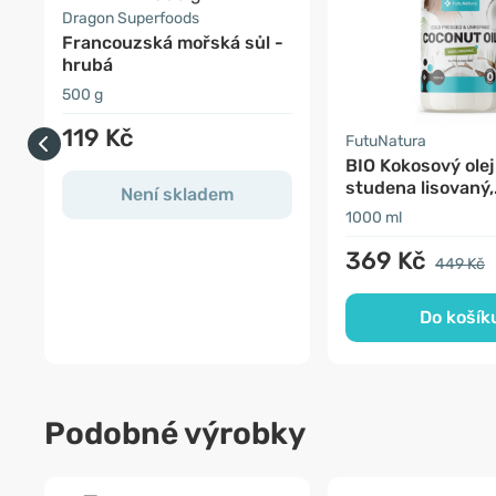
Dragon Superfoods
Francouzská mořská sůl -
hrubá
500 g
119 Kč
FutuNatura
BIO Kokosový olej
studena lisovaný,
Není skladem
nerafinovaný
1000 ml
369 Kč
449 Kč
Do košík
Podobné výrobky