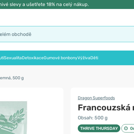
ivé slevy a ušetřete 18% na celý nákup.
tí
Sexualita
Detoxikace
Gumové bonbony
Výživa
Děti
jemná, 500 g
Dragon Superfoods
Francouzská 
Obsah: 500 g
THRIVE THURSDAY
0