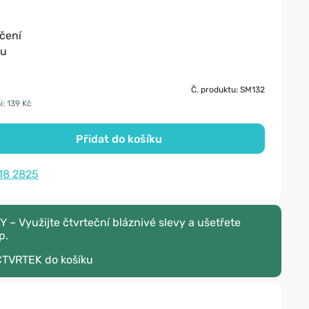
čení
lu
Č. produktu: SM132
í: 139 Kč
Přidat do košíku
18 2825
– Využijte čtvrteční bláznivé slevy a ušetřete
p.
CTVRTEK
do košíku