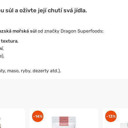
sůl a oživte její chutí svá jídla.
zská mořská sůl
od značky Dragon Superfoods:
 textura
,
ní
,
),
áty, maso, ryby, dezerty atd.).
-14%
-13%