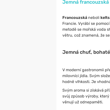
Jemná francouzská m
Francouzská
neboli
kelt
Francie. Vyrábí se pomoc
metodě se mořská voda sh
větru, což znamená, že se 
Jemná chuť, bohaté 
V moderní gastronomii pře
milovníci jídla. Svým slož
hodně vlhkosti. Je vhodn
Svým aroma si získává pří
svůj způsob výroby, který
věnují už odnepaměti.