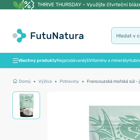
THRIVE THURSDAY – Využijte čtvrteční blázn
Všechny produkty
Nejprodávanější
Vitamíny a minerály
Hubnu
Domů
Výživa
Potraviny
Francouzská mořská sůl - 