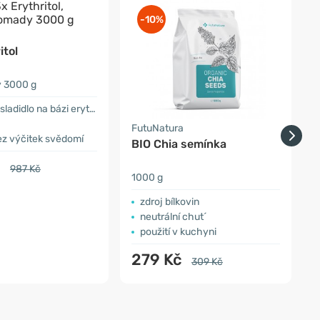
-10%
a
itol
 3000 g
didlo na bázi erythritolu
FutuNatura
F
ez výčitek svědomí
BIO Chia semínka
B
s
č
987 Kč
1000 g
5
zdroj bílkovin
neutrální chut´
použití v kuchyni
279 Kč
309 Kč