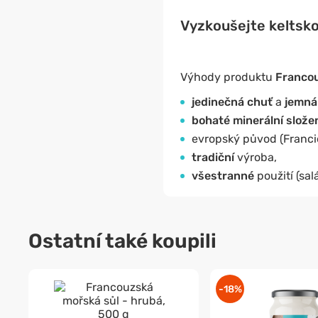
Vyzkoušejte keltskou 
Výhody produktu
Francou
jedinečná
chuť
a
jemná
bohaté minerální slože
evropský původ (Francie
tradiční
výroba,
všestranné
použití (sal
Ostatní také koupili
-18%