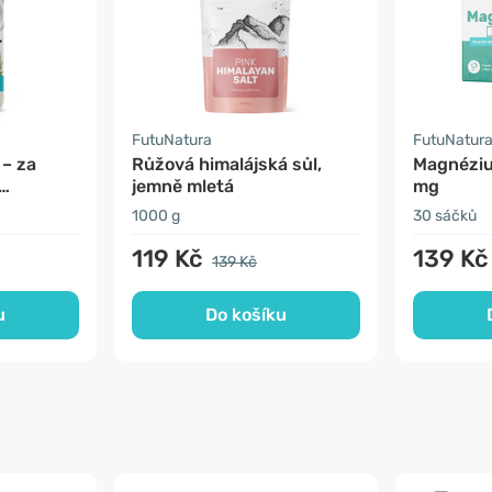
FutuNatura
FutuNatur
 – za
Růžová himalájská sůl,
Magnézi
jemně mletá
mg
1000 g
30 sáčků
119 Kč
139 Kč
139 Kč
u
Do košíku