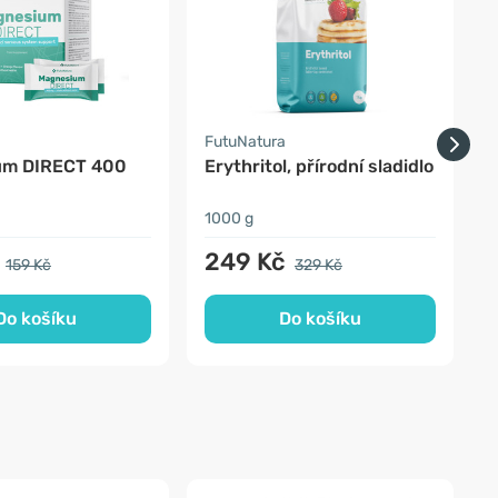
a
FutuNatura
F
um DIRECT 400
Erythritol, přírodní sladidlo
1
1000 g
5
249 Kč
159 Kč
329 Kč
Do košíku
Do košíku