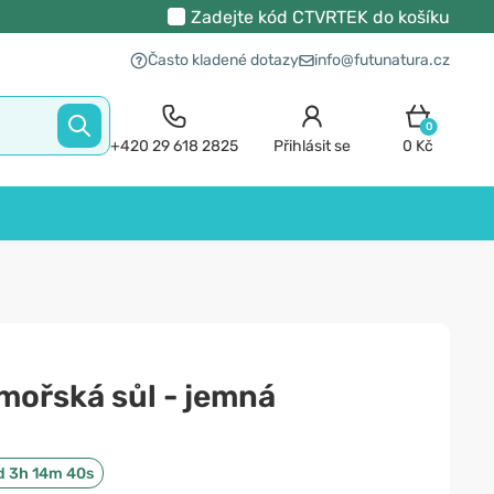
Zadejte kód
CTVRTEK
do košíku
Často kladené dotazy
info@futunatura.cz
0
+420 29 618 2825
Přihlásit se
0 Kč
mořská sůl - jemná
d 3h 14m 39s