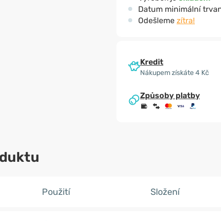
Datum minimální trvan
Odešleme
zítra!
Kredit
Nákupem získáte 4 Kč
Způsoby platby
oduktu
Použití
Složení