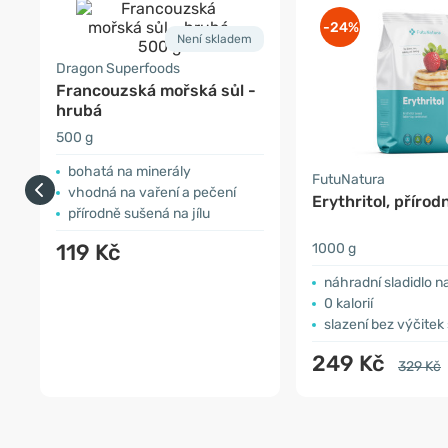
-24%
Není skladem
Dragon Superfoods
Francouzská mořská sůl -
hrubá
500 g
bohatá na minerály
FutuNatura
vhodná na vaření a pečení
Erythritol, přírodn
přírodně sušená na jílu
119 Kč
1000 g
náhradní sladidlo na báz
0 kalorií
slazení bez výčite
249 Kč
329 Kč