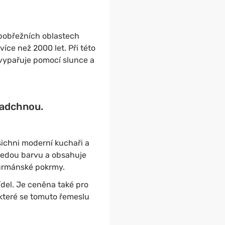
v pobřežních oblastech
 více než 2000 let. Při této
vypařuje pomocí slunce a
nadchnou.
šichni moderní kuchaři a
šedou barvu a obsahuje
gurmánské pokrmy.
ídel. Je ceněna také pro
 které se tomuto řemeslu