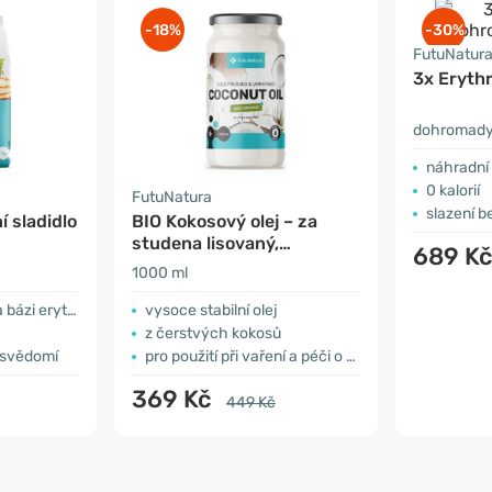
-18%
-30%
FutuNatur
3x Erythr
dohromady
náhradní sla
0 kalorií
FutuNatura
slazení b
í sladidlo
BIO Kokosový olej – za
studena lisovaný,
689 K
nerafinovaný
1000 ml
i erythritolu
vysoce stabilní olej
z čerstvých kokosů
k svědomí
pro použití při vaření a péči o pleť
369 Kč
449 Kč