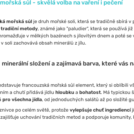
ořská sůl - skvělá volba na vaření i pečení
ská mořská sůl
je druh mořské soli, která se tradičně sbírá 
í
tradiční metody
, známé jako "paludier", která se používá již
romažďuje v mělkých bazénech s jílovitým dnem a poté se 
v soli zachovává obsah minerálů z jílu.
minerální složení a zajímavá barva, které vás 
dstavuje francouzská mořská sůl element, který si oblíbili v
ením a chutí přidává jídlu
hloubku
a
bohatost
. Má typickou 
á
pro všechna jídla
, od jednoduchých salátů až po složité 
znivce po celém světě, protože
vylepšuje chuť ingrediencí
j
 zajišťuje uchování tradičních metod a podporuje komunity,