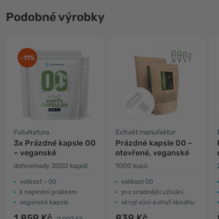
Podobné výrobky
-11%
FutuNatura
Extrakt manufaktur
3x Prázdné kapsle 00
Prázdné kapsle 00 -
– veganské
otevřené, veganské
dohromady 3000 kapslí
1000 kusů
velikost – 00
velikost 00
k naplnění práškem
pro snadnější užívání
veganské kapsle
skryjí vůni a chuť obsahu
1 859 Kč
839 Kč