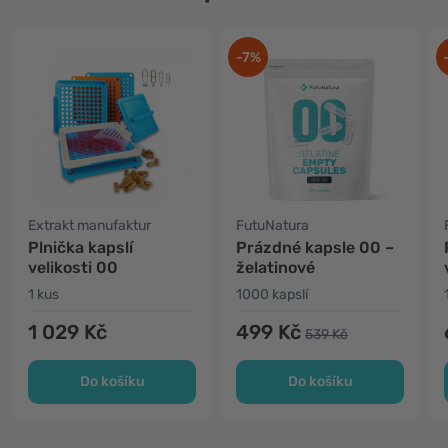
-7%
Extrakt manufaktur
FutuNatura
Plnička kapslí
Prázdné kapsle 00 –
velikosti 00
želatinové
1 kus
1000 kapslí
1 029 Kč
499 Kč
539 Kč
Do košíku
Do košíku