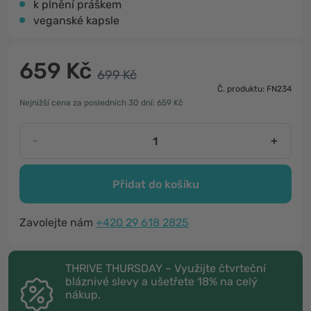
k plnění práškem
veganské kapsle
659 Kč
699 Kč
Č. produktu: FN234
Nejnižší cena za posledních 30 dní: 659 Kč
-
+
Přidat do košíku
Zavolejte nám
+420 29 618 2825
THRIVE THURSDAY – Využijte čtvrteční
bláznivé slevy a ušetřete 18% na celý
nákup.