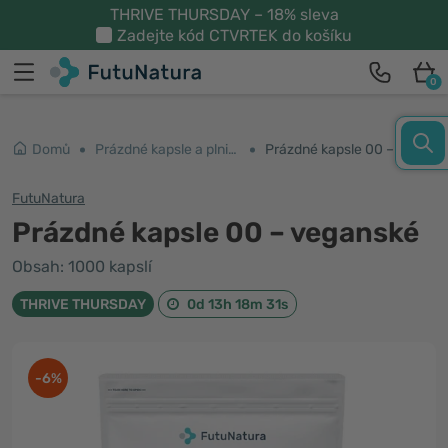
THRIVE THURSDAY – 18% sleva
Zadejte kód
CTVRTEK
do košíku
0
Domů
Prázdné kapsle a plničky
Prázdné kapsle 00 – veganské
FutuNatura
Prázdné kapsle 00 – veganské
Obsah: 1000 kapslí
THRIVE THURSDAY
0d 13h 18m 30s
-6%