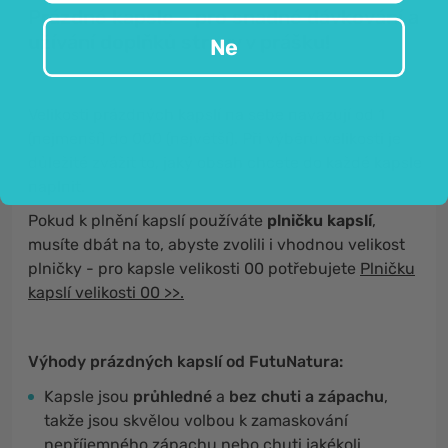
Prázdné kapsle – pro snadné dávkování a
užívání doplňků stravy v prášku!
Ne
Velikosti prázdných kapslí na sebe navazují od 1
(nejmenší) do 000 (největší). Při výběru velikosti je
důležité zvážit to, jaký obsah chcete do každé kapsle
naplnit.
Pokud k plnění kapslí používáte
plničku kapslí
,
musíte dbát na to, abyste zvolili i vhodnou velikost
plničky - pro kapsle velikosti 00 potřebujete
Plničku
kapslí velikosti 00 >>
.
Výhody prázdných kapslí od FutuNatura:
Kapsle jsou
průhledné
a
bez chuti a zápachu
,
takže jsou skvělou volbou k zamaskování
nepříjemného zápachu nebo chuti jakékoli