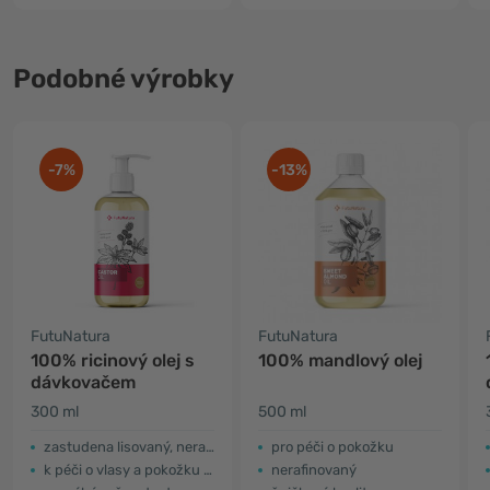
Podobné výrobky
-7%
-13%
FutuNatura
FutuNatura
100% ricinový olej s
100% mandlový olej
dávkovačem
300 ml
500 ml
zastudena lisovaný, nerafinovaný
​pro péči o pokožku
k péči o vlasy a pokožku hlavy
nerafinovaný