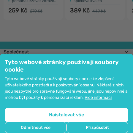
pomáhá uržovat zdravou pokožku
špičková kvalita
259 Kč
389 Kč
279 Kč
449 Kč
Společnost
Informace
Tyto webové stránky používají soubory
Připojte se k nám
cookie
Pomoc a objednávky
Tyto webové stránky používají soubory cookie ke zlepšení
uživatelského prostředí a k poskytování obsahu. Některé z nich
jsou nezbytné pro správné fungování webu, jiné jsou nepovinné a
Možnost platby kartou. Ochrana osobních údajů zaručena pomocí šifrování
mohou být použity k personalizaci reklam.
Více informací
SSL.
Copyright © 2012 - 2026   |   Be Healthy Group d.o.o.
Mapa stránek
Použití cookies
Nastavení cookies
Naistalovat vše
Odmítnout vše
Přizpůsobit