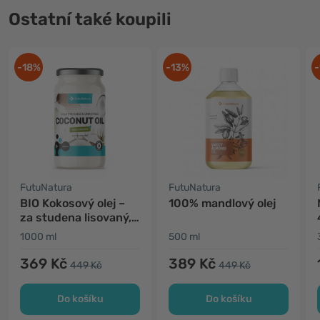
Ostatní také koupili
-18%
-13%
-
FutuNatura
FutuNatura
BIO Kokosový olej –
100% mandlový olej
za studena lisovaný,
nerafinovaný
1000 ml
500 ml
369 Kč
389 Kč
449 Kč
449 Kč
Do košíku
Do košíku