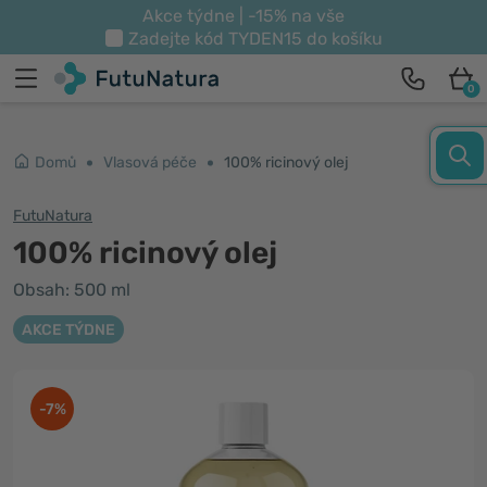
Akce týdne | -15% na vše
Zadejte kód
TYDEN15
do košíku
0
Domů
Vlasová péče
100% ricinový olej
FutuNatura
100% ricinový olej
Obsah: 500 ml
AKCE TÝDNE
-7%