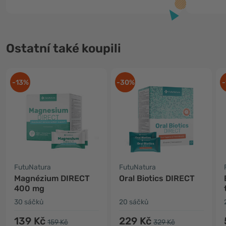
Ostatní také koupili
-13%
-30%
-
FutuNatura
FutuNatura
Magnézium DIRECT
Oral Biotics DIRECT
400 mg
30 sáčků
20 sáčků
139 Kč
229 Kč
159 Kč
329 Kč