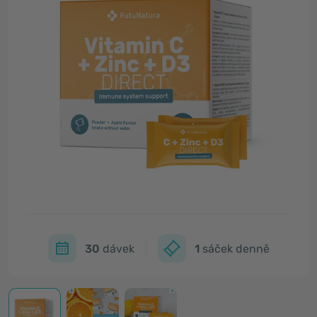
30
dávek
1
sáček denně