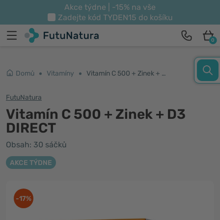
Akce týdne | -15% na vše
Zadejte kód
TYDEN15
do košíku
0
Domů
Vitamíny
Vitamín C 500 + Zinek + D3 DIRECT
FutuNatura
Vitamín C 500 + Zinek + D3
DIRECT
Obsah: 30 sáčků
AKCE TÝDNE
-17%