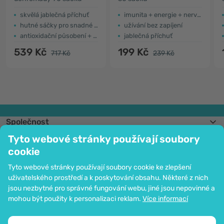
skvělá jablečná příchuť
imunita + energie + nervová soustava
hutné sáčky pro snadné užívání
užívání bez zapíjení
antioxidační působení + imunita + energie
jablečná příchuť
539 Kč
199 Kč
717 Kč
239 Kč
Společnost
Informace
Tyto webové stránky používají soubory
Připojte se k nám
cookie
Pomoc a objednávky
Tyto webové stránky používají soubory cookie ke zlepšení
uživatelského prostředí a k poskytování obsahu. Některé z nich
jsou nezbytné pro správné fungování webu, jiné jsou nepovinné a
Možnost platby kartou. Ochrana osobních údajů zaručena pomocí šifrování
mohou být použity k personalizaci reklam.
Více informací
SSL.
Copyright © 2012 - 2026   |   Be Healthy Group d.o.o.
Mapa stránek
Použití cookies
Nastavení cookies