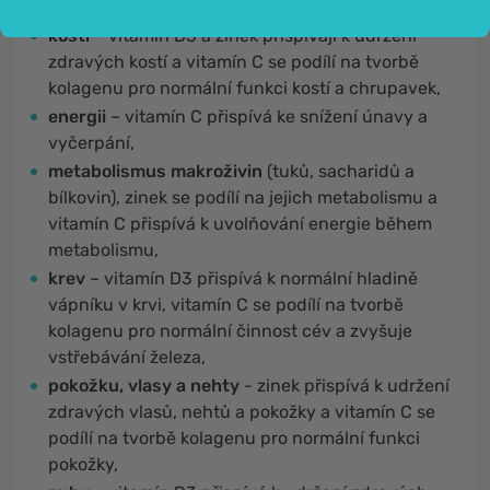
psychiky a zinek hraje roli v kognitivních funkcích,
kosti
– vitamín D3 a zinek přispívají k udržení
zdravých kostí a vitamín C se podílí na tvorbě
kolagenu pro normální funkci kostí a chrupavek,
energii
– vitamín C přispívá ke snížení únavy a
vyčerpání,
metabolismus makroživin
(tuků, sacharidů a
bílkovin), zinek se podílí na jejich metabolismu a
vitamín C přispívá k uvolňování energie během
metabolismu,
krev
– vitamín D3 přispívá k normální hladině
vápníku v krvi, vitamín C se podílí na tvorbě
kolagenu pro normální činnost cév a zvyšuje
vstřebávání železa,
pokožku, vlasy a nehty
- zinek přispívá k udržení
zdravých vlasů, nehtů a pokožky a vitamín C se
podílí na tvorbě kolagenu pro normální funkci
pokožky,