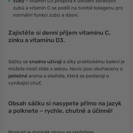
zuby
– vitamín D3 přispívá k udržení zdravých
zubů a vitamín C se podílí na tvorbě kolagenu pro
normální funkci zubů a dásní.
Zajistěte si denní příjem vitamínu C,
zinku a vitamínu D3.
Sáčky se
snadno užívají
a díky praktickému balení je
můžete nosit stále s sebou. Navíc jsou obohaceny o
jablečné
aroma a sladidla, která se postarají o
vynikající chuť.
Obsah sáčku si nasypete přímo na jazyk
a polknete – rychle, chutně a účinně!
Produkt je doplněk stravy se sladidlem.