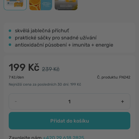
skvělá jablečná příchuť
praktické sáčky pro snadné užívání
antioxidační působení + imunita + energie
199 Kč
239 Kč
7 Kč/den
Č. produktu: FN242
Nejnižší cena za posledních 30 dní: 199 Kč
-
+
Přidat do košíku
Zavolejte nám
+420 29 618 2825