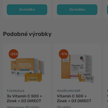
Do košíku
Do košíku
Podobné výrobky
-25%
-17%
FutuNatura
HealthyWorld®
3x Vitamín C 500 +
Vitamín C 500 +
Zinek + D3 DIRECT
Zinek + D3 DIRECT
dohromady 90 sáčků
30 sáčků