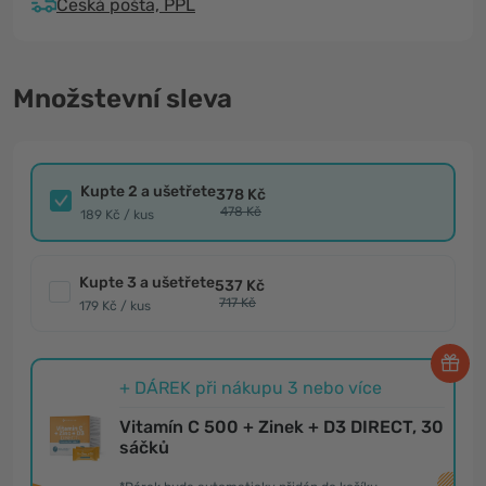
Česká pošta, PPL
Množstevní sleva
Kupte 2 a ušetřete
378 Kč
478 Kč
189 Kč / kus
Kupte 3 a ušetřete
537 Kč
717 Kč
179 Kč / kus
+ DÁREK při nákupu 3 nebo více
Vitamín C 500 + Zinek + D3 DIRECT, 30
sáčků