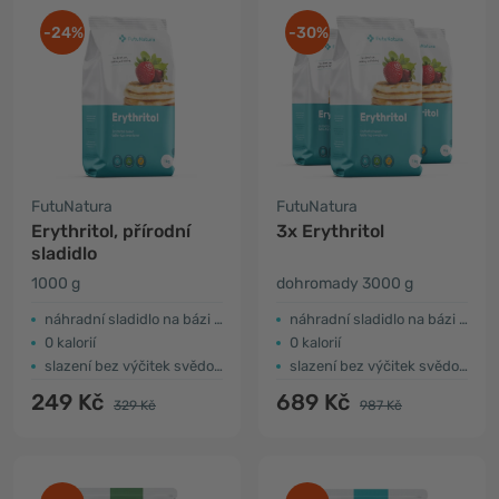
-24%
-30%
FutuNatura
FutuNatura
Erythritol, přírodní
3x Erythritol
sladidlo
1000 g
dohromady 3000 g
náhradní sladidlo na bázi erythritolu
náhradní sladidlo na bázi erythritolu
0 kalorií
0 kalorií
slazení bez výčitek svědomí
slazení bez výčitek svědomí
249 Kč
689 Kč
329 Kč
987 Kč