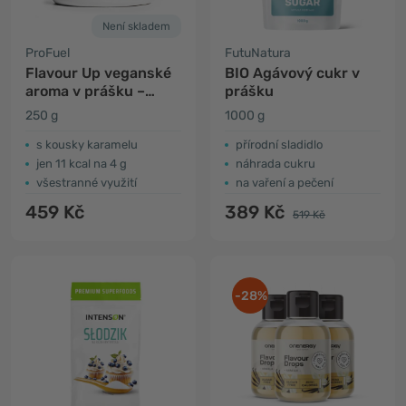
Není skladem
ProFuel
FutuNatura
Flavour Up veganské
BIO Agávový cukr v
aroma v prášku –
prášku
vanilka
250 g
1000 g
s kousky karamelu
přírodní sladidlo
jen 11 kcal na 4 g
náhrada cukru
všestranné využití
na vaření a pečení
459 Kč
389 Kč
519 Kč
-28%