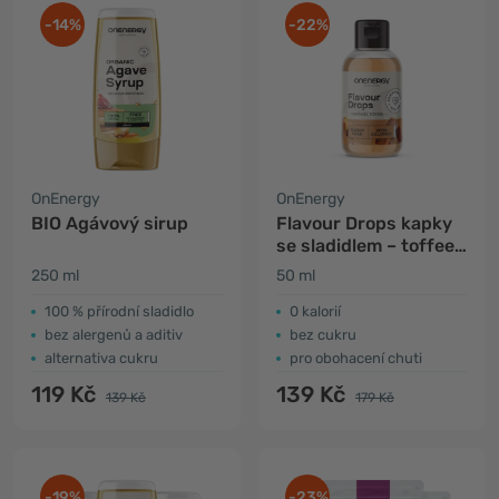
-14%
-22%
OnEnergy
OnEnergy
BIO Agávový sirup
Flavour Drops kapky
se sladidlem – toffee
karamela
250 ml
50 ml
100 % přírodní sladidlo
0 kalorií
bez alergenů a aditiv
bez cukru
alternativa cukru
pro obohacení chuti
119 Kč
139 Kč
139 Kč
179 Kč
-19%
-23%