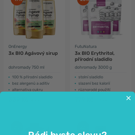
OnEnergy
FutuNatura
3x BIO Agávový sirup
3x BIO Erythritol,
přírodní sladidlo
dohromady 750 ml
dohromady 3000 g
100 % přírodní sladidlo
stolní sladidlo
bez alergenů a aditiv
slazení bez kalorií
alternativa cukru
různorodé použití
339 Kč
779 Kč
417 Kč
1 017 Kč
-20%
-22%
Rádi byste slevu?