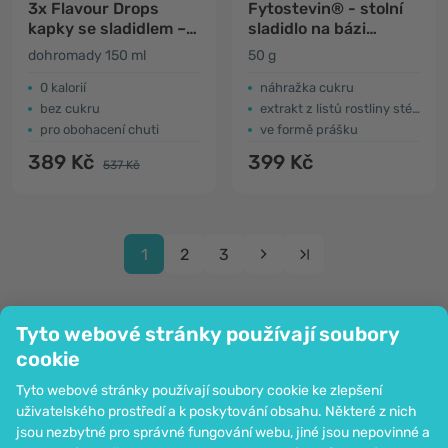
3x Flavour Drops
Fytostevin® - stolní
kapky se sladidlem –
sladidlo na bázi
toffee karamela
steviol-glykosidů
dohromady 150 ml
50 g
0 kalorií
náhražka cukru
bez cukru
extrakt z listů rostliny stévie
pro obohacení chuti
ve formě prášku
389 Kč
399 Kč
537 Kč
1
2
3
Tyto webové stránky používají soubory
cookie
Společnost
Tyto webové stránky používají soubory cookie ke zlepšení
Informace
uživatelského prostředí a k poskytování obsahu. Některé z nich
Připojte se k nám
jsou nezbytné pro správné fungování webu, jiné jsou nepovinné a
Pomoc a objednávky