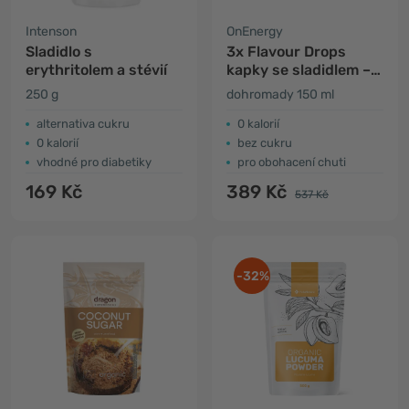
Intenson
OnEnergy
Sladidlo s
3x Flavour Drops
erythritolem a stévií
kapky se sladidlem –
vanilka
250 g
dohromady 150 ml
alternativa cukru
0 kalorií
0 kalorií
bez cukru
vhodné pro diabetiky
pro obohacení chuti
169 Kč
389 Kč
537 Kč
-32%