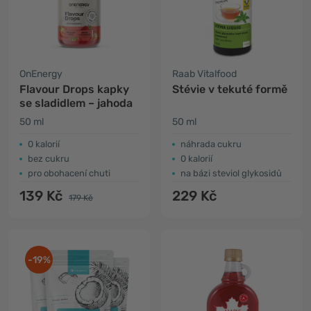
OnEnergy
Raab Vitalfood
Flavour Drops kapky
Stévie v tekuté formě
se sladidlem – jahoda
50 ml
50 ml
0 kalorií
náhrada cukru
bez cukru
0 kalorií
pro obohacení chuti
na bázi steviol glykosidů
139 Kč
229 Kč
179 Kč
-19%