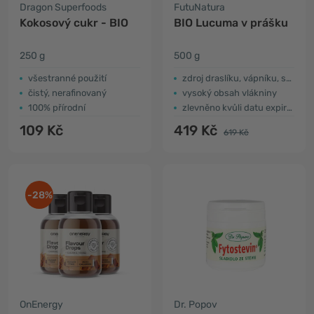
Dragon Superfoods
FutuNatura
Kokosový cukr - BIO
BIO Lucuma v prášku
250 g
500 g
všestranné použití
zdroj draslíku, vápníku, sodíku a železa
čistý, nerafinovaný
vysoký obsah vlákniny
100% přírodní
zlevněno kvůli datu expirace
109 Kč
419 Kč
619 Kč
-28%
OnEnergy
Dr. Popov