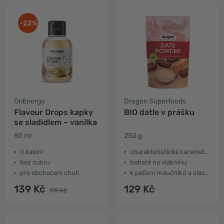
-22%
OnEnergy
Dragon Superfoods
Flavour Drops kapky
BIO datle v prášku
se sladidlem – vanilka
50 ml
250 g
0 kalorií
charakteristická karamelová chuť
bez cukru
bohaté na vlákninu
pro obohacení chuti
k pečení moučníků a slazení
139 Kč
129 Kč
179 Kč