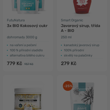
FutuNatura
Smart Organic
3x BIO Kokosový cukr
Javorový sirup, třída
A - BIO
dohromady 3000 g
250 ml
na vaření a pečení
kanadský javorový sirup
100 % přírodní sladidlo
100% přírodní
alternativa bílého cukru
skvělý na palačinky
779 Kč
279 Kč
957 Kč
-25%