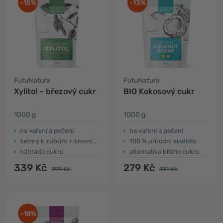
-15%
-13%
FutuNatura
FutuNatura
Xylitol – březový cukr
BIO Kokosový cukr
1000 g
1000 g
na vaření a pečení
na vaření a pečení
šetrný k zubům + krevnímu cukru
100 % přírodní sladidlo
náhrada cukru
alternativa bílého cukru
339 Kč
279 Kč
399 Kč
319 Kč
-18%