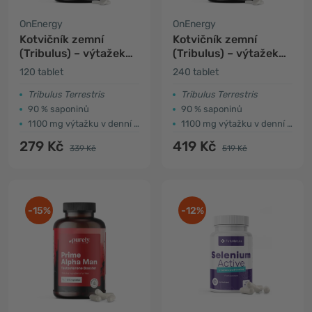
OnEnergy
OnEnergy
Kotvičník zemní
Kotvičník zemní
(Tribulus) – výtažek
(Tribulus) – výtažek
15:1
15:1
120 tablet
240 tablet
Tribulus Terrestris
Tribulus Terrestris
90 % saponinů
90 % saponinů
1100 mg výtažku v denní dávce
1100 mg výtažku v denní dávce
279 Kč
419 Kč
339 Kč
519 Kč
-15%
-12%