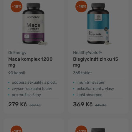
-18%
-18%
OnEnergy
HealthyWorld®
Maca komplex 1200
Bisglycinát zinku 15
mg
mg
90 kapslí
365 tablet
podpora sexuality a plodnosti
imunitní systém
zvýšení sexuální touhy
pokožka, nehty, vlasy
pro muže a ženy
lepší absorpce
279 Kč
369 Kč
339 Kč
449 Kč
-19%
-10%