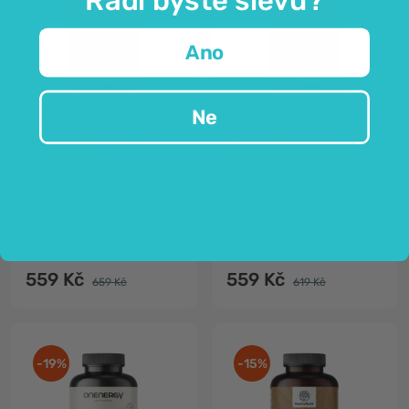
Ano
Ne
Purely Nutrition
HealthyWorld®
Maca 4000 mg + L-
Kotvičník zemní –
arginin HCl
Tribulus 1920 mg
240 kapslí
180 kapslí
s vitamíny C, B6, B12 a zinkem
Tribulus Terrestris
podpora sexuality a plodnosti
1920 mg ve 3 kapslích
pro muže a ženy
pro muže a pro páry
559 Kč
559 Kč
659 Kč
619 Kč
-19%
-15%