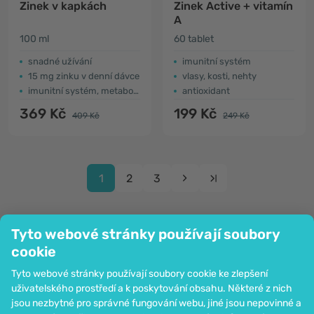
Zinek v kapkách
Zinek Active + vitamín
A
100 ml
60 tablet
snadné užívání
imunitní systém
15 mg zinku v denní dávce
vlasy, kosti, nehty
imunitní systém, metabolismus, zrak
antioxidant
369 Kč
199 Kč
409 Kč
249 Kč
1
2
3
Tyto webové stránky používají soubory
cookie
Společnost
Tyto webové stránky používají soubory cookie ke zlepšení
Informace
uživatelského prostředí a k poskytování obsahu. Některé z nich
Připojte se k nám
jsou nezbytné pro správné fungování webu, jiné jsou nepovinné a
Pomoc a objednávky