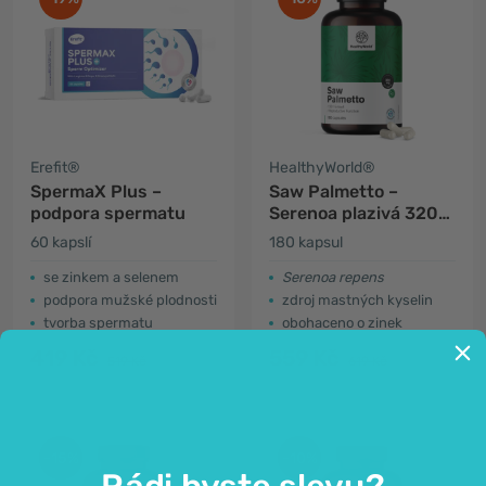
Erefit®
HealthyWorld®
SpermaX Plus –
Saw Palmetto –
podpora spermatu
Serenoa plazivá 320
mg
60 kapslí
180 kapsul
se zinkem a selenem
Serenoa repens
podpora mužské plodnosti
zdroj mastných kyselin
tvorba spermatu
obohaceno o zinek
419 Kč
559 Kč
519 Kč
619 Kč
-15%
-10%
Rádi byste slevu?