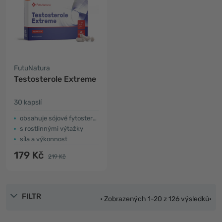
FutuNatura
Testosterole Extreme
30 kapslí
obsahuje sójové fytosteroly
s rostlinnými výtažky
síla a výkonnost
179 Kč
219 Kč
FILTR
• Zobrazených 1-20 z 126 výsledků•