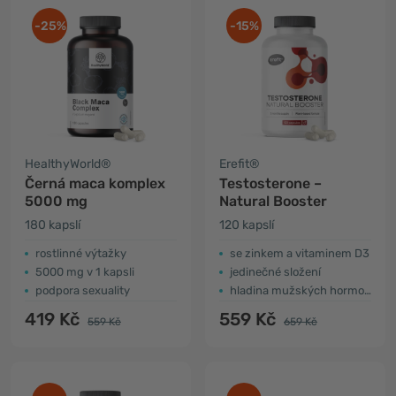
-25%
-15%
HealthyWorld®
Erefit®
Černá maca komplex
Testosterone –
5000 mg
Natural Booster
180 kapslí
120 kapslí
rostlinné výtažky
se zinkem a vitaminem D3
5000 mg v 1 kapsli
jedinečné složení
podpora sexuality
hladina mužských hormonů
419 Kč
559 Kč
559 Kč
659 Kč