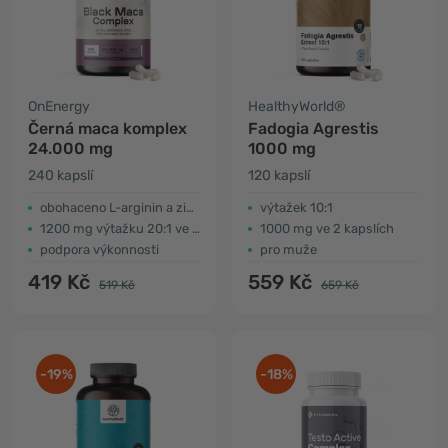
OnEnergy
HealthyWorld®
Černá maca komplex
Fadogia Agrestis
24.000 mg
1000 mg
240 kapslí
120 kapslí
obohaceno L-arginin a zinek
výtažek 10:1
1200 mg výtažku 20:1 ve 3 kapslích
1000 mg ve 2 kapslích
podpora výkonnosti
pro muže
419 Kč
559 Kč
519 Kč
659 Kč
-19%
-18%