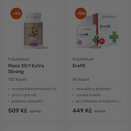
-4%
-10%
FutuNatura
FutuNatura
Maca 20:1 Extra
Erefit
Strong
120 kapslí
60 kapslí
vysoce koncentrovaný výtažek
sexualita a plodnost
pro ni i pro něj
vysoká kvalita
podpora sexuality
pro tělesnou a duševní výkonnost
509 Kč
449 Kč
529 Kč
499 Kč