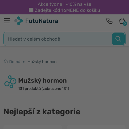
Akce týdne | -16% na vše
Zadejte kód
16MENE
do košíku
0
Domů
Mužský hormon
Mužský hormon
131 produktů (zobrazeno 131)
Nejlepší z kategorie