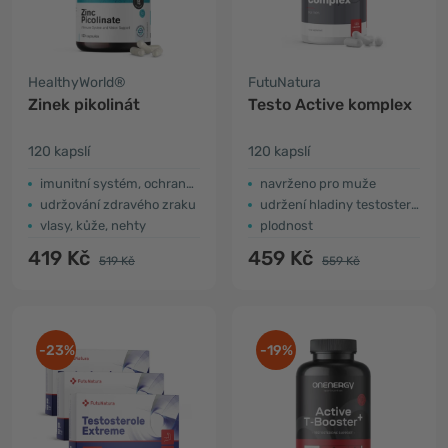
HealthyWorld®
FutuNatura
Zinek pikolinát
Testo Active komplex
120 kapslí
120 kapslí
imunitní systém, ochrana buněk
navrženo pro muže
udržování zdravého zraku
udržení hladiny testosteronu
vlasy, kůže, nehty
plodnost
419 Kč
459 Kč
519 Kč
559 Kč
-23%
-19%