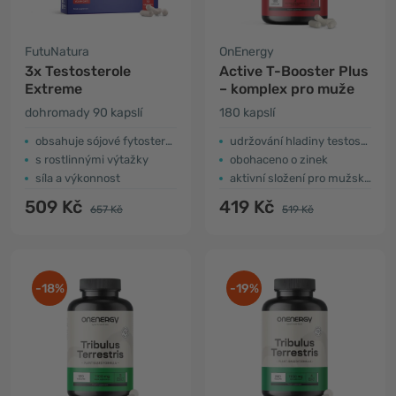
FutuNatura
OnEnergy
3x Testosterole
Active T-Booster Plus
Extreme
– komplex pro muže
dohromady 90 kapslí
180 kapslí
obsahuje sójové fytosteroly
udržování hladiny testosteronu
s rostlinnými výtažky
obohaceno o zinek
síla a výkonnost
aktivní složení pro mužskou sílu
509 Kč
419 Kč
657 Kč
519 Kč
-18%
-19%