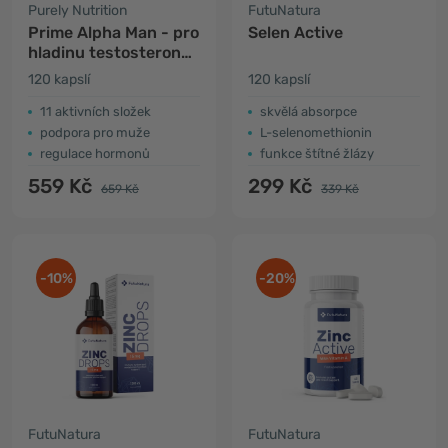
Purely Nutrition
FutuNatura
Prime Alpha Man - pro
Selen Active
hladinu testosteronu
v krvi
120 kapslí
120 kapslí
11 aktivních složek
skvělá absorpce
podpora pro muže
L-selenomethionin
regulace hormonů
funkce štítné žlázy
559 Kč
299 Kč
659 Kč
339 Kč
-10%
-20%
FutuNatura
FutuNatura