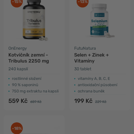
-15%
-13%
OnEnergy
FutuNatura
Kotvičník zemní -
Selen + Zinek +
Tribulus 2250 mg
Vitamíny
240 kapslí
30 tablet
rostlinné složení
vitamíny A, B, C, E
90 % saponinů
antioxidační působení
750 mg extraktu na kapsli
ochrana buněk
559 Kč
199 Kč
659 Kč
229 Kč
-18%