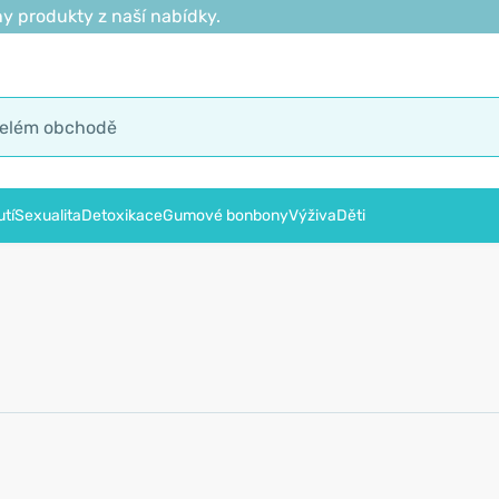
y produkty z naší nabídky.
tí
Sexualita
Detoxikace
Gumové bonbony
Výživa
Děti