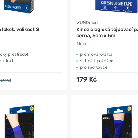
WUNDmed
 loket, velikost S
Kineziologická tejpovací p
černá, 5cm x 5m
1 kus
ický prostředek
prémiová kvalita
ru lokte
šetrná k pokožce
pro sportovce
179 Kč
159 Kč