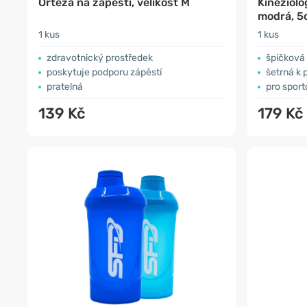
Ortéza na zápěstí, velikost M
Kineziolo
modrá, 5
1 kus
1 kus
zdravotnický prostředek
špičková 
poskytuje podporu zápěstí
šetrná k
pratelná
pro spor
139 Kč
179 Kč