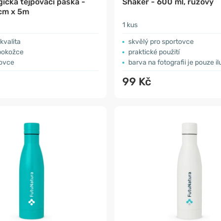
gická tejpovací páska -
Shaker - 600 ml, růžový
cm x 5m
1 kus
kvalita
skvělý pro sportovce
 pokožce
praktické použití
tovce
barva na fotografii je pouze il
99 Kč