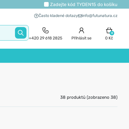
Zadejte kód
TYDEN15
do košíku
Často kladené dotazy
info@futunatura.cz
0
+420 29 618 2825
Přihlásit se
0 Kč
38 produktů (zobrazeno 38)