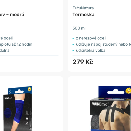
a
FutuNatura
ev – modrá
Termoska
500 ml
é oceli
z nerezové oceli
eplotu až 12 hodin
udržuje nápoj studený nebo teplý 
dolná
udržitelná volba
279 Kč