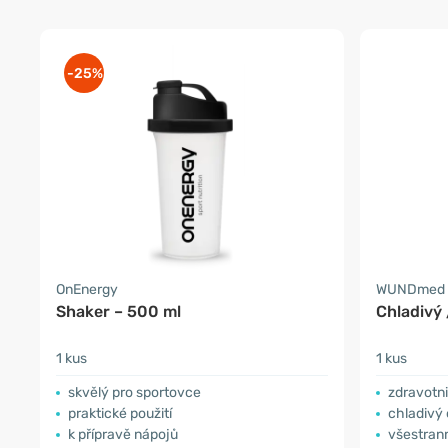
-25%
OnEnergy
WUNDmed
Shaker – 500 ml
Chladivý 
1 kus
1 kus
skvělý pro sportovce
zdravotn
praktické použití
chladivý 
k přípravě nápojů
všestrann