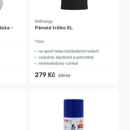
OnEnergy
áska -
Pánské tričko XL
1 kus
na sport nebo každodenní nošení
vzdušné, elastické a pohodlné
minimalistický vzhled
279 Kč
339 Kč