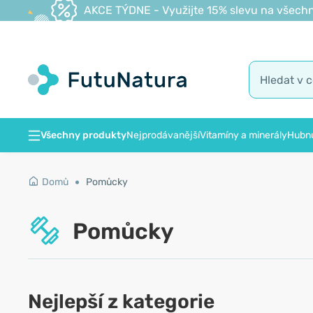
AKCE TÝDNE - Využijte 15% slevu na všechn
Všechny produkty
Nejprodávanější
Vitamíny a minerály
Hubnu
Domů
Pomůcky
Pomůcky
Nejlepší z kategorie