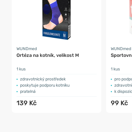
WUNDmed
WUNDmed
Ortéza na kotník, velikost M
Sportovn
1 kus
1 kus
zdravotnický prostředek
pro podpo
poskytuje podporu kotníku
zdravotn
pratelná
k dispozi
139 Kč
99 Kč