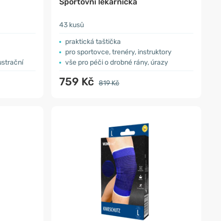
Sportovní lékárnička
43 kusů
praktická taštička
pro sportovce, trenéry, instruktory
ustrační
vše pro péči o drobné rány, úrazy
759 Kč
819 Kč