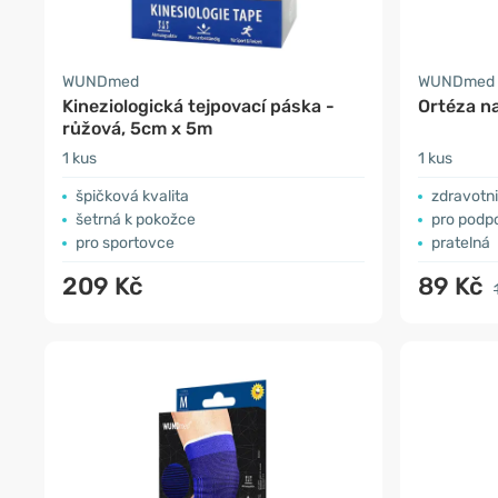
WUNDmed
WUNDmed
Kineziologická tejpovací páska -
Ortéza na
růžová, 5cm x 5m
1 kus
1 kus
špičková kvalita
zdravotn
šetrná k pokožce
pro podpo
pro sportovce
pratelná
209 Kč
89 Kč