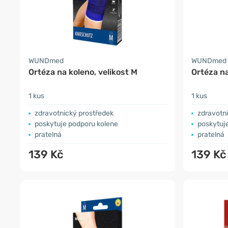
WUNDmed
WUNDmed
Ortéza na koleno, velikost M
Ortéza na
1 kus
1 kus
zdravotnický prostředek
zdravotn
poskytuje podporu kolene
poskytuj
pratelná
pratelná
139 Kč
139 Kč