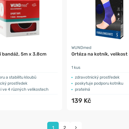
WUNDmed
í bandáž, 5m x 3.8cm
Ortéza na kotník, velikost
1 kus
ru a stabilitu kloubů
zdravotnický prostředek
ický prostředek
poskytuje podporu kotníku
ci ve 4 různých velikostech
pratelná
139 Kč
1
2