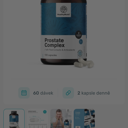
60
dávek
2
kapsle denně