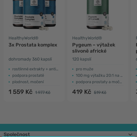
HealthyWorld®
HealthyWorld®
3x Prostata komplex
Pygeum – výtažek
slivoně africké
dohromady 360 kapslí
120 kapslí
rostlinné extrakty + antioxidanty
pro muže
podpora prostatě
100 mg výtažku 20:1 na kapsli
plodnost, močení
podpora prostaty a močových cest
1 559 Kč
419 Kč
1 977 Kč
519 Kč
Společnost