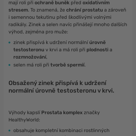
mají roli při
ochraně buněk
před
oxidativním
stresem
. To znamená, že
chrání prostatu
a zároveň
i semennou tekutinu před škodlivými volnými
radikály. Zinek a selen navíc přinášejí mnoho dalších
výhod, zejména pro muže:
zinek přispívá k udržení normální
úrovně
testosteronu
v krvi a má roli při
plodnosti
a
rozmnožování
,
selen má roli při
tvorbě spermií
.
Obsažený zinek přispívá k udržení
normální úrovně testosteronu v krvi.
Výhody kapslí
Prostata komplex
značky
HealthyWorld:
obsahuje kompletní kombinaci rostlinných