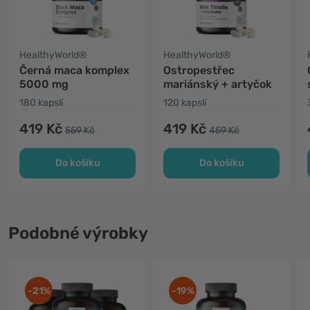
HealthyWorld®
HealthyWorld®
Černá maca komplex
Ostropestřec
5000 mg
mariánský + artyčok
180 kapslí
120 kapslí
419 Kč
419 Kč
559 Kč
459 Kč
Do košíku
Do košíku
Podobné výrobky
-21%
-19%