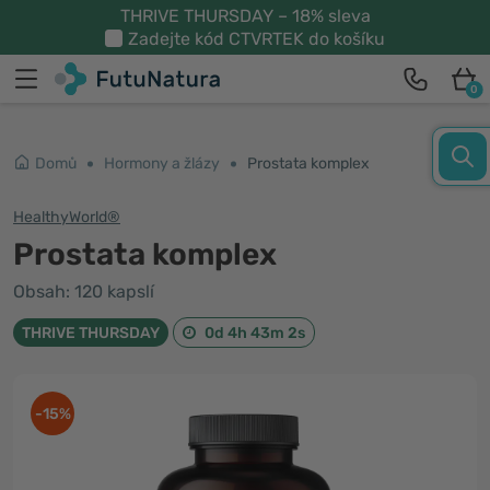
THRIVE THURSDAY – 18% sleva
Zadejte kód
CTVRTEK
do košíku
0
Domů
Hormony a žlázy
Prostata komplex
HealthyWorld®
Prostata komplex
Obsah: 120 kapslí
THRIVE THURSDAY
0d 4h 43m 1s
-15%