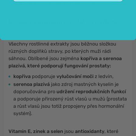
antioxidanty: vitamín E, zinek a selen.
Kapsle na podporu prostaty a močení.
Všechny rostlinné extrakty jsou běžnou složkou
různých doplňků stravy, po kterých muži rádi
sáhnou. Oblíbené jsou zejména
kopřiva a serenoa
plazivá, které podporují fungování prostaty:
kopřiva
podporuje
vylučování moči
z ledvin,
serenoa plazivá
jako zdroj mastných kyselin je
doporučována pro
udržení reprodukčních funkcí
a podporuje přirozený růst vlasů u mužů (prostata
a růst vlasů jsou totiž propojeny přes hormonální
systém).
Vitamin E, zinek a selen
jsou
antioxidanty
, které