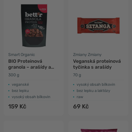
Smart Organic
Zmiany Zmiany
BIO Proteinová
Veganská proteinová
granola – arašídy a
tyčinka s arašídy
kakao
300 g
70 g
veganské
vysoký obsah bílkovin
bez lepku
bez lepku a laktózy
vysoký obsah bílkovin
raw
159 Kč
69 Kč