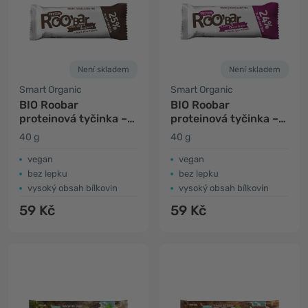
Není skladem
Není skladem
Smart Organic
Smart Organic
BIO Roobar
BIO Roobar
proteinová tyčinka –
proteinová tyčinka –
čokoláda & lískový
třešeň & čokoláda
40 g
40 g
oříšek
vegan
vegan
bez lepku
bez lepku
vysoký obsah bílkovin
vysoký obsah bílkovin
59 Kč
59 Kč