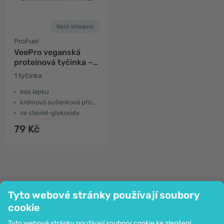
Není skladem
ProFuel
VeePro veganská
proteinová tyčinka –
sušenka
1 tyčinka
bez lepku
krémová sušenková příchuť
se steviol-glykosidy
79 Kč
Tyto webové stránky používají soubory
cookie
Společnost
Tyto webové stránky používají soubory cookie ke zlepšení