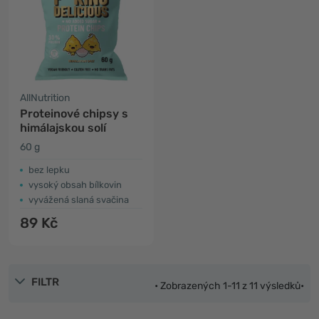
AllNutrition
Proteinové chipsy s
himálajskou solí
60 g
bez lepku
vysoký obsah bílkovin
vyvážená slaná svačina
89 Kč
FILTR
• Zobrazených 1-11 z 11 výsledků•