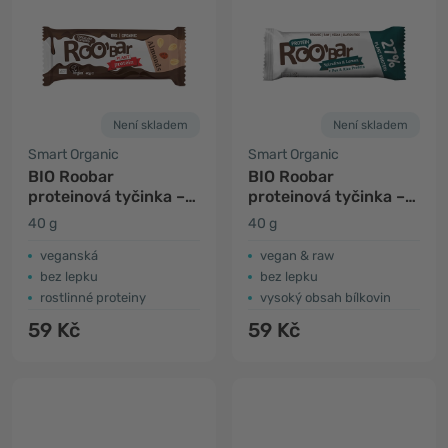
Není skladem
Není skladem
Smart Organic
Smart Organic
BIO Roobar
BIO Roobar
proteinová tyčinka –
proteinová tyčinka –
mandle & čokoláda
spirulina & citron
40 g
40 g
veganská
vegan & raw
bez lepku
bez lepku
rostlinné proteiny
vysoký obsah bílkovin
59 Kč
59 Kč