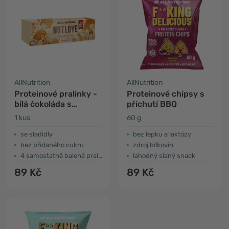
AllNutrition
AllNutrition
Proteinové pralinky -
Proteinové chipsy s
bílá čokoláda s
příchutí BBQ
arašídy
1 kus
60 g
se sladidly
bez lepku a laktózy
bez přidaného cukru
zdroj bílkovin
4 samostatně balené pralinky
lahodný slaný snack
89 Kč
89 Kč