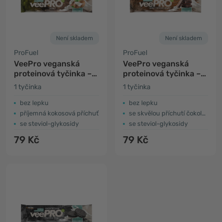
Není skladem
Není skladem
ProFuel
ProFuel
VeePro veganská
VeePro veganská
proteinová tyčinka –
proteinová tyčinka –
kokos
brownie
1 tyčinka
1 tyčinka
bez lepku
bez lepku
příjemná kokosová příchuť
se skvělou příchutí čokoládových brownie
se steviol-glykosidy
se steviol-glykosidy
79 Kč
79 Kč