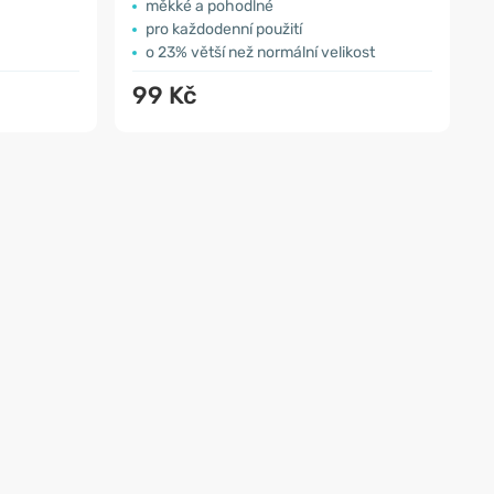
měkké a pohodlné
pro každodenní použití
o 23% větší než normální velikost
99 Kč