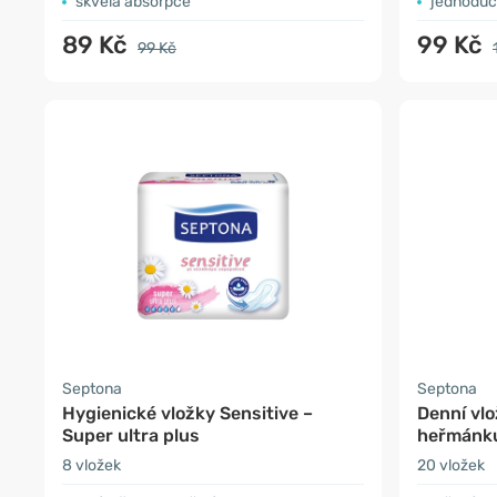
skvělá absorpce
jednoduc
89 Kč
99 Kč
99 Kč
Septona
Septona
Hygienické vložky Sensitive –
Denní vl
Super ultra plus
heřmánku
8 vložek
20 vložek