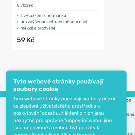
8 vložek
s výtažkem z heřmánku
pro zvýšenou ochranu během noci
měkké a prodyšné
59 Kč
Tyto webové stránky používají
soubory cookie
Tyto webové stránky používají soubory cookie
Společnost
Informace
ke zlepšení uživatelského prostředí a k
poskytování obsahu. Některé z nich jsou
Kontakt
Často kladené
nezbytné pro správné fungování webu, jiné
O společnosti
Výrobci
jsou nepovinné a mohou být použity k
EKO certifikát
Nástroje GDP
personalizaci reklam.
Více informací