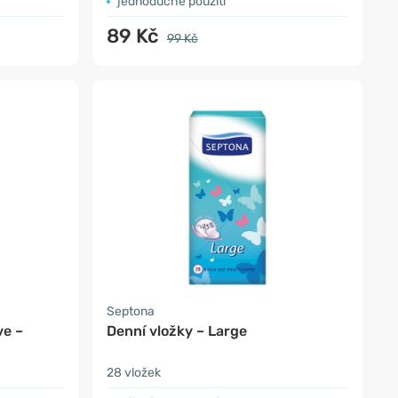
jednoduché použití
89 Kč
99 Kč
Septona
ve –
Denní vložky – Large
28 vložek