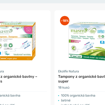
-18%
ura
Ekolife Natura
z organické bavlny –
Tampony z organické bavl
us
super
18 kusů
anická bavlna
100% organická bavlna
šetrné