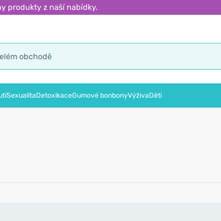
y produkty z naší nabídky.
tí
Sexualita
Detoxikace
Gumové bonbony
Výživa
Děti