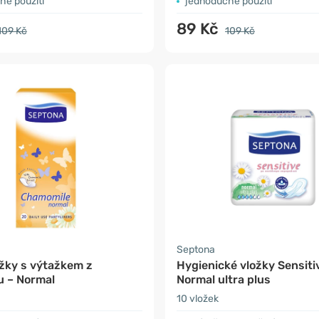
hé použití
jednoduché použití
89 Kč
109 Kč
109 Kč
Septona
ožky s výtažkem z
Hygienické vložky Sensiti
 – Normal
Normal ultra plus
10 vložek