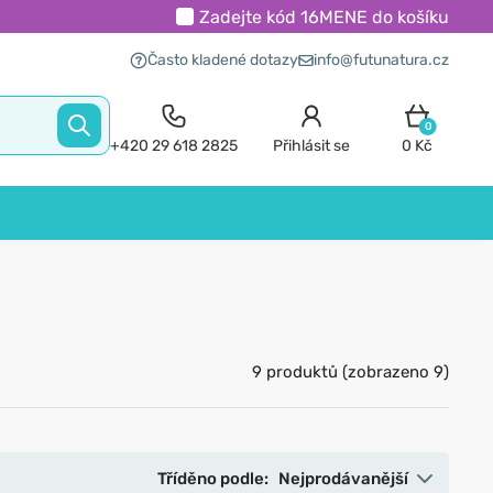
Zadejte kód
16MENE
do košíku
Často kladené dotazy
info@futunatura.cz
0
+420 29 618 2825
Přihlásit se
0 Kč
9 produktů (zobrazeno 9)
Tříděno podle:
Nejprodávanější