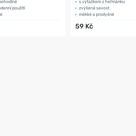
pohodlné
s výtažkem z heřmánku
denní použití
zvýšená savost
ké
měkké a prodyšné
59 Kč