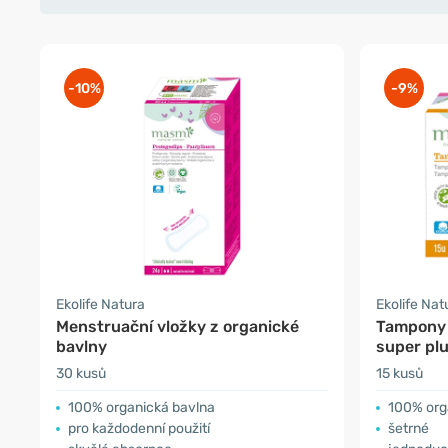
-10%
-9%
Ekolife Natura
Ekolife Nat
Menstruační vložky z organické
Tampony 
bavlny
super pl
30 kusů
15 kusů
100% organická bavlna
100% org
pro každodenní použití
šetrné