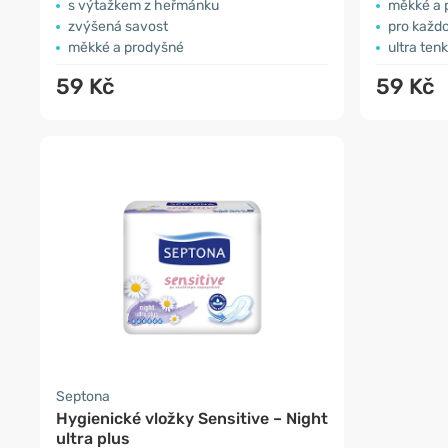
s výtažkem z heřmánku
měkké a 
zvýšená savost
pro každo
měkké a prodyšné
ultra ten
59 Kč
59 Kč
Septona
Hygienické vložky Sensitive – Night
ultra plus