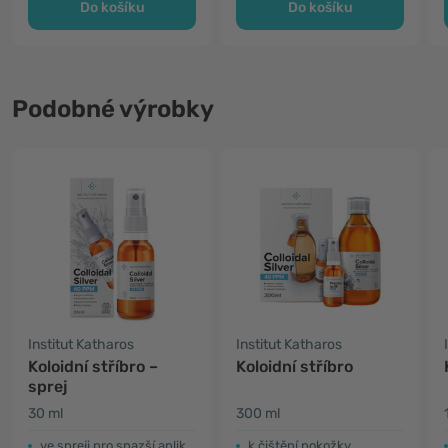
Do košíku
Do košíku
Podobné výrobky
Institut Katharos
Institut Katharos
Koloidní stříbro –
Koloidní stříbro
sprej
30 ml
300 ml
ve spreji pro snazší aplikaci
k čištění pokožky