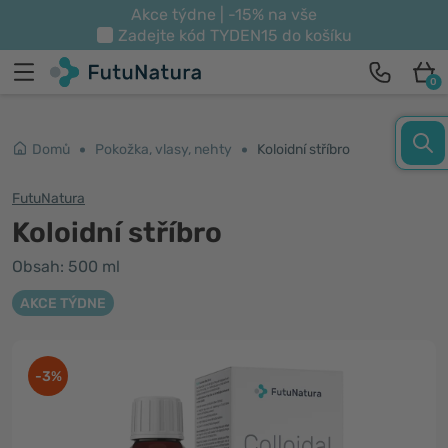
Akce týdne | -15% na vše
Zadejte kód
TYDEN15
do košíku
0
Domů
Pokožka, vlasy, nehty
Koloidní stříbro
FutuNatura
Koloidní stříbro
Obsah: 500 ml
AKCE TÝDNE
-3%