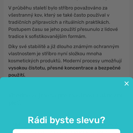
V průběhu staletí bylo stříbro považováno za
všestranný kov, který se také často používal v
tradičních přípravcích a rituálních praktikách.
Postupem času se jeho použití přesunulo z lidové
tradice k sofistikovanějším formám.
Díky své stabilitě a již dlouho známým ochranným
vlastnostem je stříbro nyní složkou mnoha
kosmetických produktů. Moderní procesy umožňují
vysokou čistotu, přesné koncentrace a bezpečné
použití.
Vhodné zejména pro mastnou a aknózní
pleť.
Rádi byste slevu?
Stříbro je vynikající
pro péči o všechny typy pleti,
ale může mít zvláštní výhod
y pro mastnou a