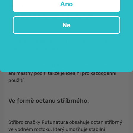
Ano
aknózní pleť.
Pravidelné používání stříbra pomáhá:
Ne
snižovat mastnotu pleti,
zmírňovat projevy akné,
připravovat pleť na další péči, jako jsou séra,
krémy a další produkty.
Stříbro se
rychle vstřebává
, nezanechává lepkavý
ani mastný pocit, takže je ideální pro každodenní
použití.
Ve formě octanu stříbrného.
Stříbro značky
Futunatura
obsahuje octan stříbrný
ve vodném roztoku, který umožňuje stabilní