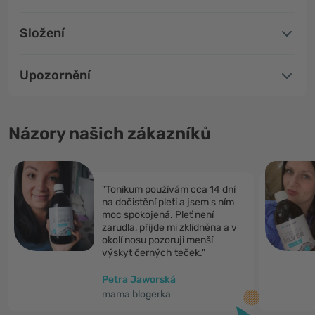
Složení
Upozornění
Názory našich zákazníků
"Tonikum používám cca 14 dní
na dočistění pleti a jsem s ním
moc spokojená. Pleť není
zarudla, přijde mi zklidněna a v
okolí nosu pozoruji menší
výskyt černých teček."
Petra Jaworská
mama blogerka