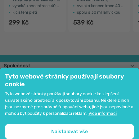
vysoká koncentrace 40 ppm
vysoká koncentrace 40 ppm
k čištění pleti
spolu s 30 ml lahvičkou
299 Kč
539 Kč
Společnost
Informace
Tyto webové stránky používají soubory
Připojte se k nám
cookie
Pomoc a objednávky
Tyto webové stránky používají soubory cookie ke zlepšení
uživatelského prostředí a k poskytování obsahu. Některé z nich
jsou nezbytné pro správné fungování webu, jiné jsou nepovinné a
Možnost platby kartou. Ochrana osobních údajů zaručena pomocí šifrování
mohou být použity k personalizaci reklam.
Více informací
SSL.
Copyright © 2012 - 2026   |   Be Healthy Group d.o.o.
Mapa stránek
Použití cookies
Nastavení cookies
Naistalovat vše