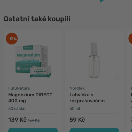
Ostatní také koupili
-13%
-
FutuNatura
Nordtek
Magnézium DIRECT
Lahvička s
400 mg
rozprašovačem
30 sáčků
50 ml
139 Kč
59 Kč
159 Kč