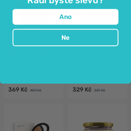
Ano
Ne
Purely Cosmetics®
FutuNatura
Tan up krém na
Bambucké máslo
opalování – tropic
200 ml
200 g
pro rychlejší opálení
nerafinované
osvěžující vůně
100 % přírodní
s pečujícími oleji
pro velmi suchou pokožku
369 Kč
329 Kč
409 Kč
339 Kč