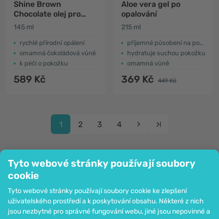
Shine Brown
Aloe vera gel po
Chocolate olej pro
opalování
rychlejší opálení
145 ml
215 ml
rychlé přírodní opálení
příjemné působení na pokožku
omamná čokoládová vůně
hydratuje suchou pokožku
k péči o pokožku
omamná vůně
589 Kč
369 Kč
449 Kč
1
2
3
4
Tyto webové stránky používají soubory
cookie
Společnost
Tyto webové stránky používají soubory cookie ke zlepšení
Informace
uživatelského prostředí a k poskytování obsahu. Některé z nich
Připojte se k nám
jsou nezbytné pro správné fungování webu, jiné jsou nepovinné a
Pomoc a objednávky