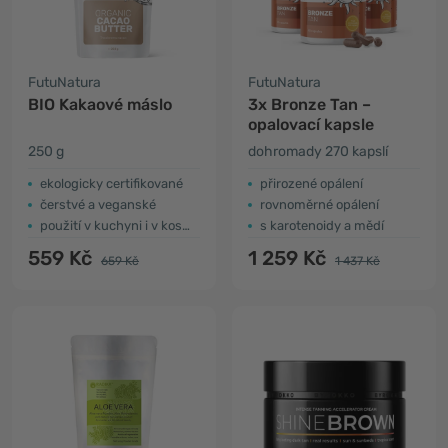
FutuNatura
FutuNatura
BIO Kakaové máslo
3x Bronze Tan –
opalovací kapsle
250 g
dohromady 270 kapslí
ekologicky certifikované
přirozené opálení
čerstvé a veganské
rovnoměrné opálení
použití v kuchyni i v kosmetice
s karotenoidy a mědí
559 Kč
1 259 Kč
659 Kč
1 437 Kč