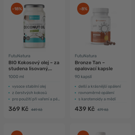
-18%
-8%
FutuNatura
FutuNatura
BIO Kokosový olej – za
Bronze Tan –
studena lisovaný,
opalovací kapsle
nerafinovaný
1000 ml
90 kapslí
vysoce stabilní olej
delší a krásnější opálení
z čerstvých kokosů
rovnoměrné opálení
pro použití při vaření a péči o pleť
s karotenoidy a mědí
369 Kč
439 Kč
449 Kč
479 Kč