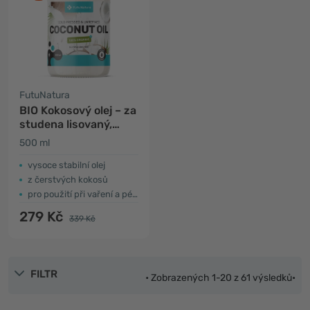
FutuNatura
BIO Kokosový olej – za
studena lisovaný,
nerafinovaný
500 ml
vysoce stabilní olej
z čerstvých kokosů
pro použití při vaření a péči o pleť
279 Kč
339 Kč
FILTR
• Zobrazených 1-20 z 61 výsledků•