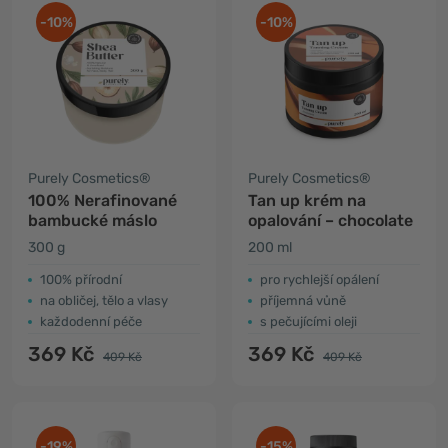
-10%
-10%
Purely Cosmetics®
Purely Cosmetics®
100% Nerafinované
Tan up krém na
bambucké máslo
opalování – chocolate
300 g
200 ml
100% přírodní
pro rychlejší opálení
na obličej, tělo a vlasy
příjemná vůně
každodenní péče
s pečujícími oleji
369 Kč
369 Kč
409 Kč
409 Kč
-19%
-15%