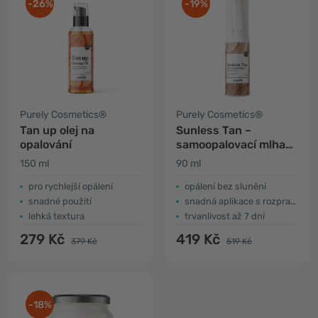
-26%
-19%
Purely Cosmetics®
Purely Cosmetics®
Tan up olej na
Sunless Tan –
opalování
samoopalovací mlha
na tělo (Medium–
150 ml
90 ml
Dark)
pro rychlejší opálení
opálení bez slunění
snadné použití
snadná aplikace s rozprašovačem
lehká textura
trvanlivost až 7 dní
279 Kč
419 Kč
379 Kč
519 Kč
-18%