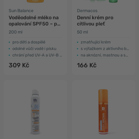
Sun Balance
Dermacos
Voděodolné mléko na
Denní krém pro
opalování SPF50 – pro
citlivou pleť
celou rodinu
200 ml
50 ml
pro děti a dospělé
zmatňující krém
odolné vůči vodě i písku
s výtažkem z aktivního bahna
chrání před UV-A a UV-B zářením
na aknózní, mastnou a smíšenou pleť
309 Kč
166 Kč