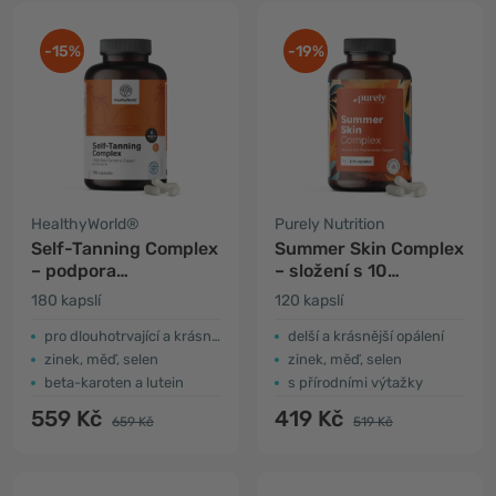
-15%
-19%
HealthyWorld®
Purely Nutrition
Self-Tanning Complex
Summer Skin Complex
– podpora
– složení s 10
přirozeného opálení
účinnými látkami
180 kapslí
120 kapslí
pro dlouhotrvající a krásné opálení
delší a krásnější opálení
zinek, měď, selen
zinek, měď, selen
beta-karoten a lutein
s přírodními výtažky
559 Kč
419 Kč
659 Kč
519 Kč