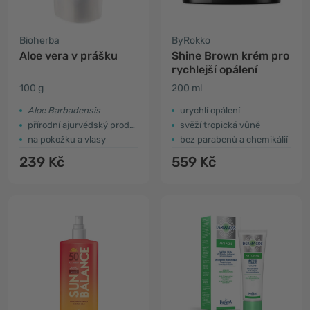
Bioherba
ByRokko
Aloe vera v prášku
Shine Brown krém pro
rychlejší opálení
100 g
200 ml
Aloe Barbadensis
urychlí opálení
přírodní ajurvédský produkt
svěží tropická vůně
na pokožku a vlasy
bez parabenů a chemikálií
239 Kč
559 Kč