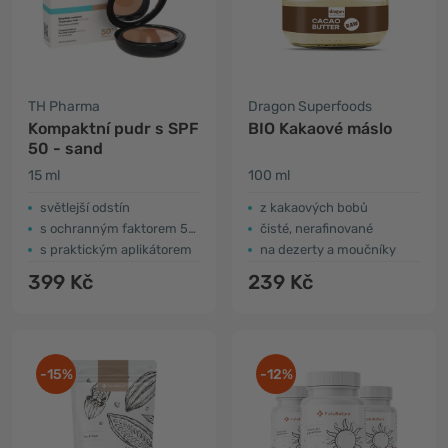
TH Pharma
Dragon Superfoods
Kompaktní pudr s SPF
BIO Kakaové máslo
50 - sand
15 ml
100 ml
světlejší odstín
z kakaových bobů
s ochranným faktorem 50+
čisté, nerafinované
s praktickým aplikátorem
na dezerty a moučníky
399 Kč
239 Kč
-15%
-12%