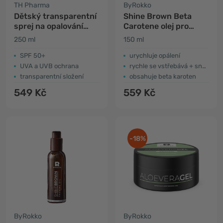
TH Pharma
ByRokko
Dětský transparentní
Shine Brown Beta
sprej na opalování
Carotene olej pro
SPF50+
hezčí opálení
250 ml
150 ml
SPF 50+
urychluje opálení
UVA a UVB ochrana
rychle se vstřebává + snadněji se nanáší
transparentní složení
obsahuje beta karoten
549 Kč
559 Kč
-18%
ByRokko
ByRokko