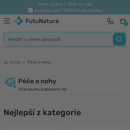
Akce týdne | -15% na vše
Zadejte kód
TYDEN15
do košíku
0
Domů
Péče o nohy
Péče o nohy
76 produktů (zobrazeno 76)
Nejlepší z kategorie