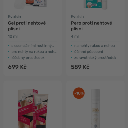
Evolsin
Evolsin
Gel proti nehtové
Pero proti nehtové
plísni
plísni
10 ml
4 ml
s esenciálními rostlinnými oleji
na nehty rukou a nohou
pro nehty na rukou a nohou
účinné působení
léčebný prostředek
zdravotnický prostředek
699 Kč
589 Kč
-10%