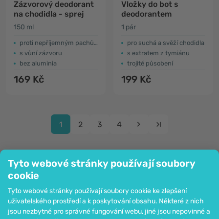
Zázvorový deodorant
Vložky do bot s
na chodidla - sprej
deodorantem
150 ml
1 pár
proti nepříjemným pachům a pocení
pro suchá a svěží chodidla
s vůní zázvoru
s extratem z tymiánu
bez aluminia
trojité působení
169 Kč
199 Kč
1
2
3
4
Tyto webové stránky používají soubory
cookie
Společnost
Tyto webové stránky používají soubory cookie ke zlepšení
Informace
uživatelského prostředí a k poskytování obsahu. Některé z nich
Připojte se k nám
jsou nezbytné pro správné fungování webu, jiné jsou nepovinné a
Pomoc a objednávky