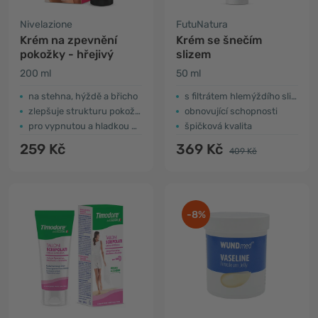
Nivelazione
FutuNatura
Krém na zpevnění
Krém se šnečím
pokožky - hřejivý
slizem
200 ml
50 ml
na stehna, hýždě a břicho
s filtrátem hlemýždího slizu
zlepšuje strukturu pokožky
obnovující schopnosti
pro vypnutou a hladkou pokožku
špičková kvalita
259 Kč
369 Kč
409 Kč
-8%