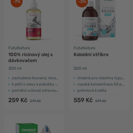
-7%
-3%
FutuNatura
FutuNatura
100% ricinový olej s
Koloidní stříbro
dávkovačem
300 ml
500 ml
zastudena lisovaný, nerafinovaný
vhodné pro všechny typy pleti
k péči o vlasy a pokožku hlavy
vysoká koncentrace 50 ppm
pomáhá uržovat zdravou pokožku
prémiová kvalita
259 Kč
559 Kč
279 Kč
579 Kč