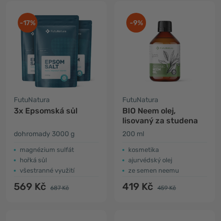
-17%
-9%
FutuNatura
FutuNatura
3x Epsomská sůl
BIO Neem olej,
lisovaný za studena
dohromady 3000 g
200 ml
magnézium sulfát
kosmetika
hořká sůl
ajurvédský olej
všestranné využití
ze semen neemu
569 Kč
419 Kč
687 Kč
459 Kč