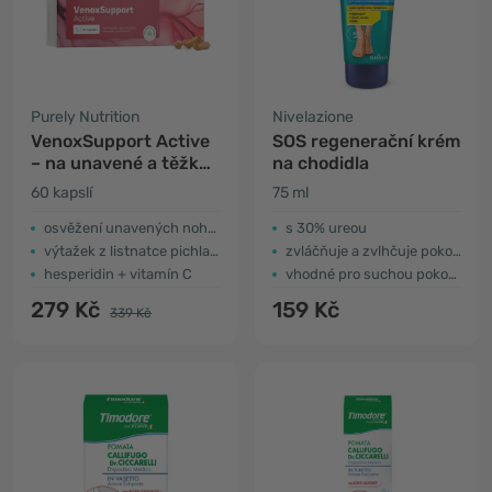
Purely Nutrition
Nivelazione
VenoxSupport Active
SOS regenerační krém
– na unavené a těžké
na chodidla
nohy
60 kapslí
75 ml
osvěžení unavených nohou
s 30% ureou
výtažek z listnatce pichlavého
zvláčňuje a zvlhčuje pokožku
hesperidin + vitamín C
vhodné pro suchou pokožku nohou
279 Kč
159 Kč
339 Kč