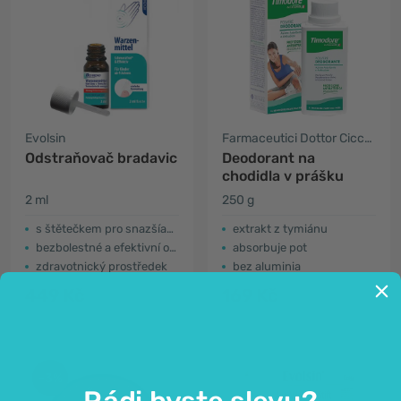
Evolsin
Farmaceutici Dottor Ciccarelli
Odstraňovač bradavic
Deodorant na
chodidla v prášku
2 ml
250 g
s štětečkem pro snazšíaplikaci
extrakt z tymiánu
bezbolestné a efektivní odstranění
absorbuje pot
zdravotnický prostředek
bez aluminia
449 Kč
169 Kč
-3%
Rádi byste slevu?