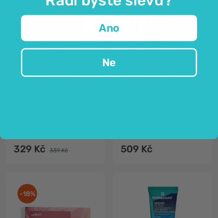
Ano
Ne
FutuNatura
Evolsin
Bambucké máslo
Pero pro odstranění
bradavic
200 g
3 ml
nerafinované
účinné působení
100 % přírodní
rychlé a snadné použití
pro velmi suchou pokožku
zdravotnický prostředek
329 Kč
509 Kč
339 Kč
-18%