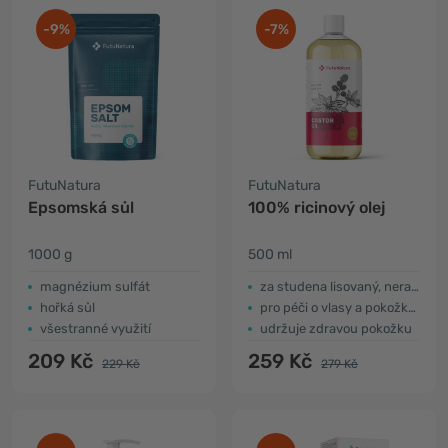
-9%
-7%
FutuNatura
FutuNatura
Epsomská sůl
100% ricinový olej
1000 g
500 ml
magnézium sulfát
za studena lisovaný, nerafinovaný
hořká sůl
pro péči o vlasy a pokožku hlavy
všestranné využití
udržuje zdravou pokožku
209 Kč
259 Kč
229 Kč
279 Kč