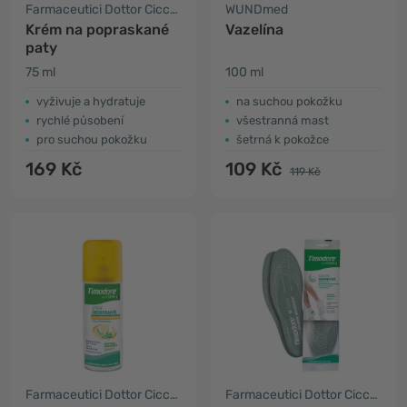
Farmaceutici Dottor Ciccarelli
WUNDmed
Krém na popraskané
Vazelína
paty
75 ml
100 ml
vyživuje a hydratuje
na suchou pokožku
rychlé působení
všestranná mast
pro suchou pokožku
šetrná k pokožce
169 Kč
109 Kč
119 Kč
Farmaceutici Dottor Ciccarelli
Farmaceutici Dottor Ciccarelli