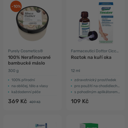
-10%
Purely Cosmetics®
Farmaceutici Dottor Ciccarelli
100% Nerafinované
Roztok na kuří oka
bambucké máslo
300 g
12 ml
100% přírodní
zdravotnický prostředek
na obličej, tělo a vlasy
pro použití na chodidlech a dlaních
každodenní péče
s pohodlným aplikátorem pro nanášení
369 Kč
109 Kč
409 Kč