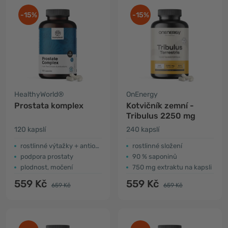
-15%
-15%
HealthyWorld®
OnEnergy
Prostata komplex
Kotvičník zemní -
Tribulus 2250 mg
120 kapslí
240 kapslí
rostlinné výtažky + antioxidanty
rostlinné složení
podpora prostaty
90 % saponinů
plodnost, močení
750 mg extraktu na kapsli
559 Kč
559 Kč
659 Kč
659 Kč