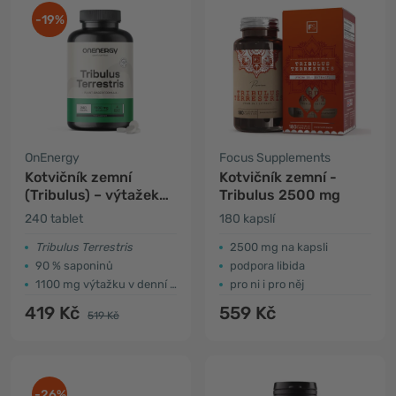
-19%
OnEnergy
Focus Supplements
Kotvičník zemní
Kotvičník zemní -
(Tribulus) – výtažek
Tribulus 2500 mg
15:1
240 tablet
180 kapslí
Tribulus Terrestris
2500 mg na kapsli
90 % saponinů
podpora libida
1100 mg výtažku v denní dávce
pro ni i pro něj
419 Kč
559 Kč
519 Kč
-26%