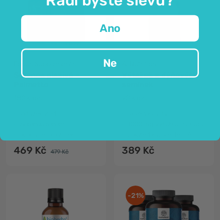
Ano
Ne
Focus Supplements
AllNutrition
Serenoa plazivá -
Výtažek z dýňových
Palmetto
semínek
180 kapslí
90 kapslí
výtažek 20:1
skvělá kvalita
Serenoa repens
1000 mg výtažku na kapsli
obohaceno o zinek
pouze 1 kapsle denně
469 Kč
389 Kč
479 Kč
-21%