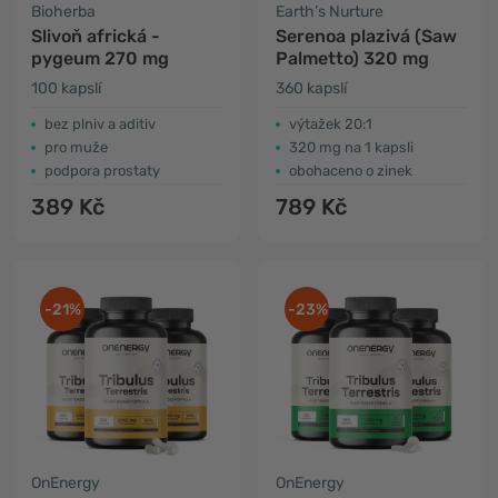
Bioherba
Earth’s Nurture
Slivoň africká -
Serenoa plazivá (Saw
pygeum 270 mg
Palmetto) 320 mg
100 kapslí
360 kapslí
bez plniv a aditiv
výtažek 20:1
pro muže
320 mg na 1 kapsli
podpora prostaty
obohaceno o zinek
389 Kč
789 Kč
-21%
-23%
OnEnergy
OnEnergy