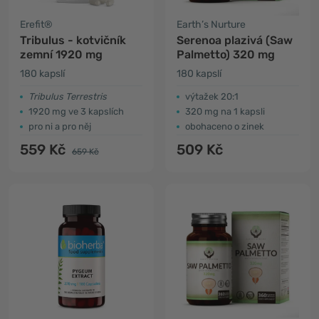
Erefit®
Earth’s Nurture
Tribulus - kotvičník
Serenoa plazivá (Saw
zemní 1920 mg
Palmetto) 320 mg
180 kapslí
180 kapslí
Tribulus Terrestris
výtažek 20:1
1920 mg ve 3 kapslích
320 mg na 1 kapsli
pro ni a pro něj
obohaceno o zinek
559 Kč
509 Kč
659 Kč