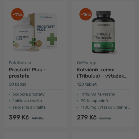
-11%
-18%
FutuNatura
OnEnergy
Prostafit Plus -
Kotvičník zemní
prostata
(Tribulus) – výtažek
15:1
60 kapslí
120 tablet
podpora prostaty
Tribulus Terrestris
špičková kvalita
90 % saponinů
sexualita a vitalita
1100 mg výtažku v denní dávce
399 Kč
279 Kč
449 Kč
339 Kč