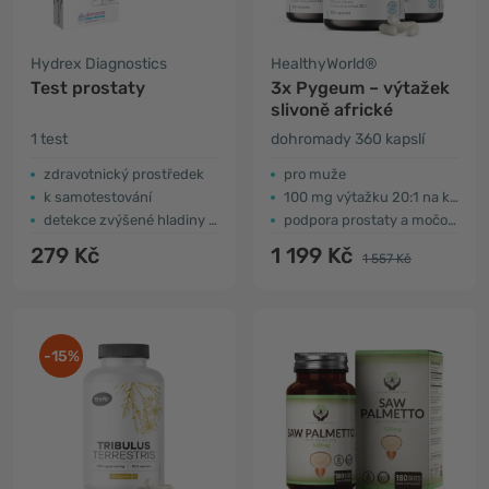
Hydrex Diagnostics
HealthyWorld®
Test prostaty
3x Pygeum – výtažek
slivoně africké
1 test
dohromady 360 kapslí
zdravotnický prostředek
pro muže
k samotestování
100 mg výtažku 20:1 na kapsli
detekce zvýšené hladiny PSA
podpora prostaty a močových cest
279 Kč
1 199 Kč
1 557 Kč
-15%