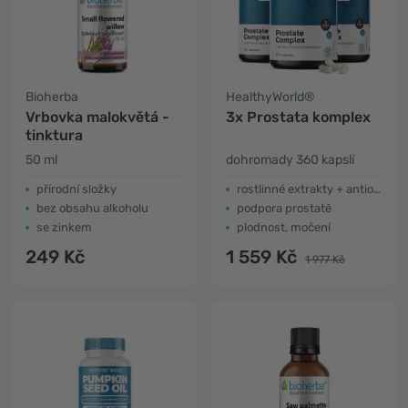
Bioherba
HealthyWorld®
Vrbovka malokvětá -
3x Prostata komplex
tinktura
50 ml
dohromady 360 kapslí
přírodní složky
rostlinné extrakty + antioxidanty
bez obsahu alkoholu
podpora prostatě
se zinkem
plodnost, močení
249 Kč
1 559 Kč
1 977 Kč