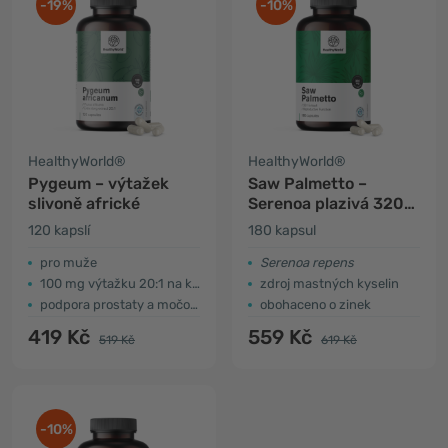
-19%
-10%
HealthyWorld®
HealthyWorld®
Pygeum – výtažek
Saw Palmetto –
slivoně africké
Serenoa plazivá 320
mg
120 kapslí
180 kapsul
pro muže
Serenoa repens
100 mg výtažku 20:1 na kapsli
zdroj mastných kyselin
podpora prostaty a močových cest
obohaceno o zinek
419 Kč
559 Kč
519 Kč
619 Kč
-10%