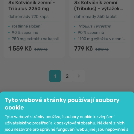
3x Kotvičník zemní -
3x Kotvičník zemní
Tribulus 2250 mg
(Tribulus) – výtažek
15:1
dohromady 720 kapslí
dohromady 360 tablet
rostlinné složení
Tribulus Terrestris
90 % saponinů
90 % saponinů
750 mg extraktu na kapsli
1100 mg výtažku v denní dávce
1 559 Kč
779 Kč
1 977 Kč
1 017 Kč
1
2
Tyto webové stránky používají soubory
cookie
Společnost
Tyto webové stránky používají soubory cookie ke zlepšení
Informace
uživatelského prostředí a k poskytování obsahu. Některé z nich
Připojte se k nám
jsou nezbytné pro správné fungování webu, jiné jsou nepovinné a
Pomoc a objednávky