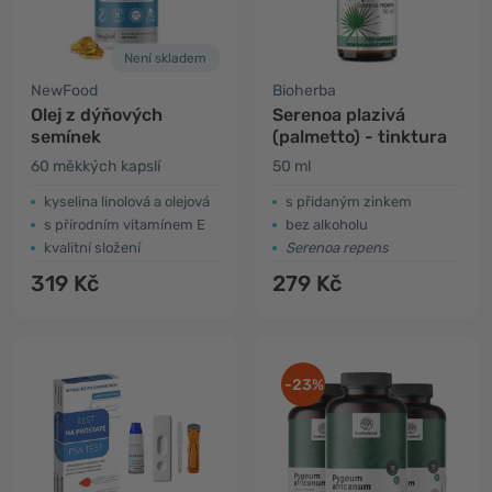
Není skladem
NewFood
Bioherba
Olej z dýňových
Serenoa plazivá
semínek
(palmetto) - tinktura
60 měkkých kapslí
50 ml
kyselina linolová a olejová
s přidaným zinkem
s přírodním vitamínem E
bez alkoholu
kvalitní složení
Serenoa repens
319 Kč
279 Kč
-23%