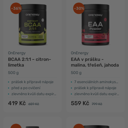
-36%
-30%
OnEnergy
OnEnergy
BCAA 2:1:1 – citron-
EAA v prášku -
limetka
malina, třešeň, jahoda
500 g
500 g
prášek k přípravě nápoje
7 esenciálních aminokyselin
před a po cvičení
prášek k přípravě nápoje
zlevněno kvůli datu expirace
zlevněno kvůli datu expirace
419 Kč
559 Kč
659 Kč
799 Kč