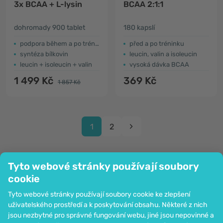
3x BCAA + L-lysin
BCAA 2:1:1
dohromady 900 tablet
180 kapslí
podpora během a po tréninku
před a po tréninku
syntéza bílkovin
leucin, valin a isoleucin
leucin + isoleucin + valin
vysoká dávka BCAA
1 499 Kč
369 Kč
1 857 Kč
1
2
Tyto webové stránky používají soubory
cookie
Společnost
Tyto webové stránky používají soubory cookie ke zlepšení
Informace
uživatelského prostředí a k poskytování obsahu. Některé z nich
Připojte se k nám
jsou nezbytné pro správné fungování webu, jiné jsou nepovinné a
Pomoc a objednávky