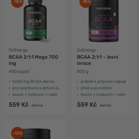
-15%
-15%
OnEnergy
OnEnergy
BCAA 2:1:1 Mega 700
BCAA 2:1:1 – lesní
mg
ovoce
400 kapslí
500 g
5600 mg BCAA denně
prášek k přípravě nápoje
pro sportovce a aktivní osoby
před a po cvičení
leucin + isoleucin + valin
leucin + isoleucin + valin
559 Kč
559 Kč
659 Kč
659 Kč
-13%