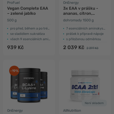
ProFuel
OnEnergy
Vegan Complete EAA
3x EAA v prášku -
– zelené jablko
ananas, citron,
pomeranč
500 g
dohromady 1500 g
pro před, během a po tréninku
7 esenciálních aminokyselin
se sladidlem sukralóza
prášek k přípravě nápoje
všech 9 esenciálních aminokyselin
s přiloženou odměrkou
939 Kč
2 039 Kč
2 397 Kč
-19%
Není skladem
OnEnergy
AllNutrition