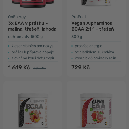
OnEnergy
ProFuel
3x EAA v prášku -
Vegan Alphaminos
malina, třešeň, jahoda
BCAA 2:1:1 – třešeň
dohromady 1500 g
300 g
7 esenciálních aminokyselin
pro více energie
prášek k přípravě nápoje
se sladidlem sukralóza
zlevněno kvůli datu expirace
komplex 3 aminokyselin
1 619 Kč
729 Kč
2 397 Kč