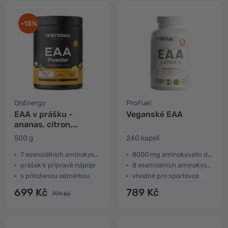
-13%
OnEnergy
ProFuel
EAA v prášku -
Veganské EAA
ananas, citron,
pomeranč
500 g
240 kapslí
7 esenciálních aminokyselin
8000 mg aminokyselin denně
prášek k přípravě nápoje
8 esenciálních aminokyselin
s přiloženou odměrkou
vhodné pro sportovce
699 Kč
789 Kč
799 Kč