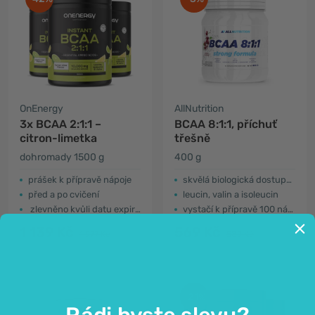
OnEnergy
AllNutrition
3x BCAA 2:1:1 –
BCAA 8:1:1, příchuť
citron-limetka
třešně
dohromady 1500 g
400 g
prášek k přípravě nápoje
skvělá biologická dostupnost
před a po cvičení
leucin, valin a isoleucin
zlevněno kvůli datu expirace
vystačí k přípravě 100 nápojů
1 139 Kč
569 Kč
1 977 Kč
589 Kč
-21%
Rádi byste slevu?