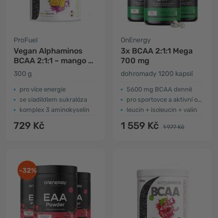
ProFuel
OnEnergy
Vegan Alphaminos
3x BCAA 2:1:1 Mega
BCAA 2:1:1 – mango a
700 mg
mučenka
300 g
dohromady 1200 kapslí
pro více energie
5600 mg BCAA denně
se sladildlem sukralóza
pro sportovce a aktivní osoby
komplex 3 aminokyselin
leucin + isoleucin + valin
729 Kč
1 559 Kč
1 977 Kč
-32%