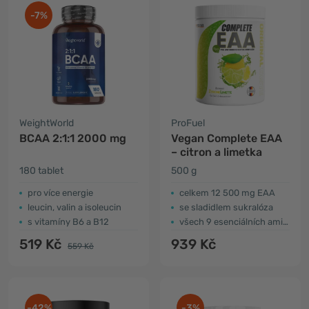
-7%
WeightWorld
ProFuel
BCAA 2:1:1 2000 mg
Vegan Complete EAA
– citron a limetka
180 tablet
500 g
pro více energie
celkem 12 500 mg EAA
leucin, valin a isoleucin
se sladidlem sukralóza
s vitamíny B6 a B12
všech 9 esenciálních aminokyselin
519 Kč
939 Kč
559 Kč
-42%
-3%