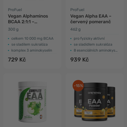
ProFuel
ProFuel
Vegan Alphaminos
Vegan Alpha EAA –
BCAA 2:1:1 –
červený pomeranč
broskvový ledový čaj
300 g
462 g
celkem 10 000 mg BCAA
pro fyzicky aktivní
se sladilem sukralóza
se sladidlem sukralóza
komplex 3 aminokyselin
8 esenciálních aminokyselin
729 Kč
939 Kč
-15%