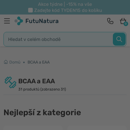
Akce týdne | -15% na vše
Zadejte kód
TYDEN15
do košíku
0
Domů
BCAA a EAA
BCAA a EAA
31 produktů (zobrazeno 31)
Nejlepší z kategorie