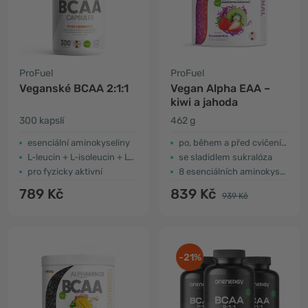
ProFuel
ProFuel
Veganské BCAA 2:1:1
Vegan Alpha EAA –
kiwi a jahoda
300 kapslí
462 g
esenciální aminokyseliny
po, během a před cvičením
L-leucin + L-isoleucin + L-valin
se sladidlem sukralóza
pro fyzicky aktivní
8 esenciálních aminokyselin
789 Kč
839 Kč
939 Kč
-21%