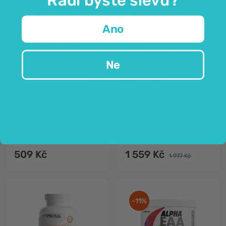
Ano
Ne
AllNutrition
OnEnergy
BCAA 8:1:1, příchuť
3x BCAA 2:1:1 – lesní
citronu
ovoce
400 g
dohromady 1500 g
na 100 nápojů
prášek k přípravě nápoje
se sladidlem sukralózou
před a po cvičení
leucin, valin a isoleucin
leucin + isoleucin + valin
509 Kč
1 559 Kč
1 977 Kč
-11%