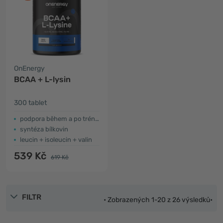
OnEnergy
BCAA + L-lysin
300 tablet
podpora během a po tréninku
syntéza bílkovin
leucin + isoleucin + valin
539 Kč
619 Kč
FILTR
• Zobrazených 1-20 z 26 výsledků•