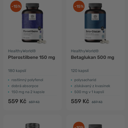
-15%
-15%
HealthyWorld®
HealthyWorld®
Pterostilbene 150 mg
Betaglukan 500 mg
180 kapslí
120 kapslí
rostlinný polyfenol
polysacharid
dobrá absorpce
získávaný z kvasinek
150 mg na 2 kapsle
500 mg v 1 kapsli
559 Kč
559 Kč
659 Kč
659 Kč
-10%