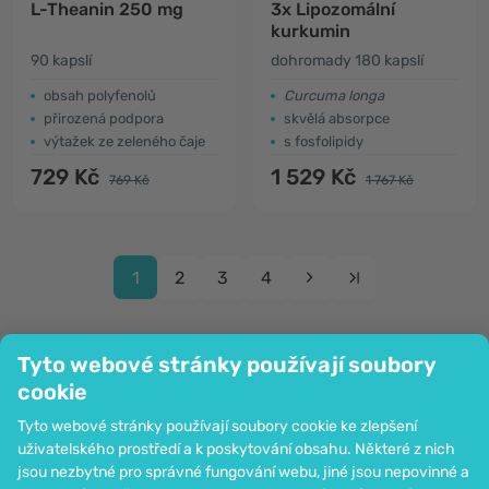
L-Theanin 250 mg
3x Lipozomální
kurkumin
90 kapslí
dohromady 180 kapslí
obsah polyfenolů
Curcuma longa
přirozená podpora
skvělá absorpce
výtažek ze zeleného čaje
s fosfolipidy
729 Kč
1 529 Kč
769 Kč
1 767 Kč
1
2
3
4
Tyto webové stránky používají soubory
cookie
Společnost
Tyto webové stránky používají soubory cookie ke zlepšení
Informace
uživatelského prostředí a k poskytování obsahu. Některé z nich
Připojte se k nám
jsou nezbytné pro správné fungování webu, jiné jsou nepovinné a
Pomoc a objednávky