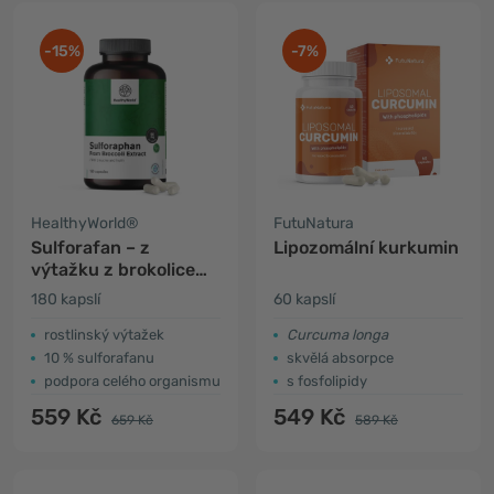
-15%
-7%
HealthyWorld®
FutuNatura
Sulforafan – z
Lipozomální kurkumin
výtažku z brokolice
50 mg
180 kapslí
60 kapslí
rostlinský výtažek
Curcuma longa
10 % sulforafanu
skvělá absorpce
podpora celého organismu
s fosfolipidy
559 Kč
549 Kč
659 Kč
589 Kč