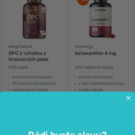
WeightWorld
OnEnergy
OPC z výtažku z
Astaxanthin 4 mg
hroznových jader
240 kapslí
240 měkkých kapslí
antioxidační působení
přírodní karotenoid
95 % proantokyanidinu (OPC)
z řasy
Haematococcus pluvialis
vysoká denní dávka
vysoký obsah
559 Kč
559 Kč
619 Kč
-6%
-10%
Rádi byste slevu?