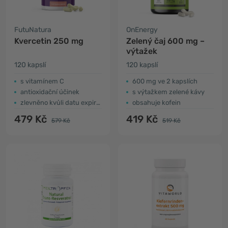
FutuNatura
OnEnergy
Kvercetin 250 mg
Zelený čaj 600 mg –
výtažek
120 kapslí
120 kapslí
s vitamínem C
600 mg ve 2 kapslích
antioxidační účinek
s výtažkem zelené kávy
zlevněno kvůli datu expirace
obsahuje kofein
479 Kč
419 Kč
579 Kč
519 Kč