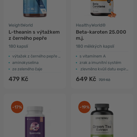
WeightWorld
HealthyWorld®
L-theanin s výtažkem
Beta-karoten 25.000
z černého pepře
m.j.
180 kapslí
180 měkkých kapslí
výtažek z černého pepře 8:1
s vitamínem A
aminokyselina
zrak a imunitní systém
ze zeleného čaje
zlevněno kvůli datu expirace
479 Kč
649 Kč
709 Kč
-17%
-19%