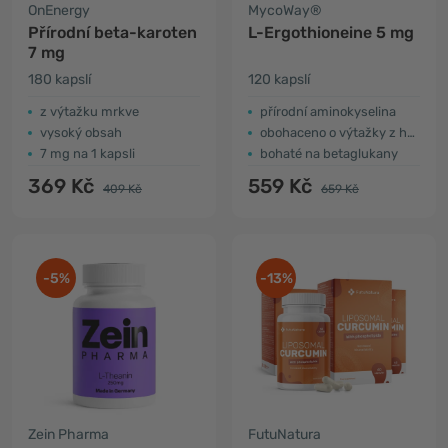
OnEnergy
MycoWay®
Přírodní beta-karoten
L-Ergothioneine 5 mg
7 mg
180 kapslí
120 kapslí
z výtažku mrkve
přírodní aminokyselina
vysoký obsah
obohaceno o výtažky z hub
7 mg na 1 kapsli
bohaté na betaglukany
369 Kč
559 Kč
409 Kč
659 Kč
-5%
-13%
Zein Pharma
FutuNatura