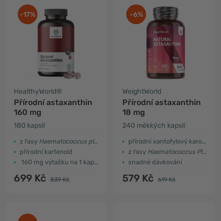
-17%
-6%
HealthyWorld®
WeightWorld
Přírodní astaxanthin
Přírodní astaxanthin
160 mg
18 mg
180 kapslí
240 měkkých kapslí
z řasy
Haematococcus pluvialis
přírodní xantofylový karotenoid
přírodní kartenoid
z řasy
Haematococcus Pluvialis
160 mg výtažku na 1 kapsli
snadné dávkování
699 Kč
579 Kč
839 Kč
619 Kč