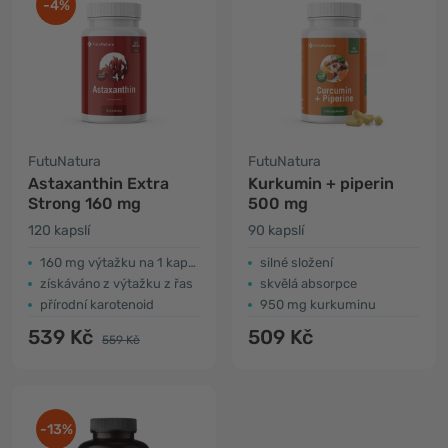
-4%
FutuNatura
FutuNatura
Astaxanthin Extra
Kurkumin + piperin
Strong​ 160 mg
500 mg
120 kapslí
90 kapslí
160 mg výtažku na 1 kapsli
silné složení
získáváno z výtažku z řas
skvělá absorpce
přírodní karotenoid
950 mg kurkuminu
539 Kč
509 Kč
559 Kč
-13%