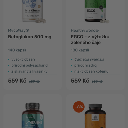
MycoWay®
HealthyWorld®
Betaglukan 500 mg
EGCG – z výtažku
zeleného čaje
140 kapslí
180 kapslí
vysoký obsah
Camellia sinensis
přírodní polysacharid
přírodní zdroj
získávaný z kvasinky
nízký obsah kofeinu
559 Kč
559 Kč
659 Kč
659 Kč
-8%