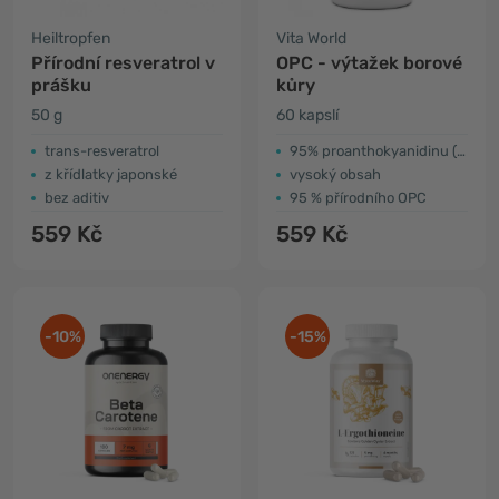
Heiltropfen
Vita World
Přírodní resveratrol v
OPC - výtažek borové
prášku
kůry
50 g
60 kapslí
trans-resveratrol
95% proanthokyanidinu (OPC)
z křídlatky japonské
vysoký obsah
bez aditiv
95 % přírodního OPC
559 Kč
559 Kč
-10%
-15%