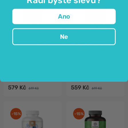
Ano
Ne
FutuNatura
HealthyWorld®
Resveratrol 125 mg
OPC – z hroznových
jadérek + vitamín C
120 kapslí
180 kapslí
polyfenol
antioxidant
>98 % resveratrol
s výtažkem z hroznových jadérek
z křídlatky japonské
antioxidant
579 Kč
559 Kč
619 Kč
619 Kč
-15%
-15%