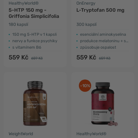
HealthyWorld®
OnEnergy
5-HTP 150 mg -
L-Tryptofan 500 mg
Griffonia Simplicifolia
180 kapslí
300 kapslí
150 mg 5-HTP v 1 kapsli
esenciální aminokyselina
nervy a funkce psychiky
produkce melatoninu + serotoninu
s vitamínem B6
způsobuje ospalost
559 Kč
559 Kč
659 Kč
659 Kč
-10%
WeightWorld
HealthyWorld®