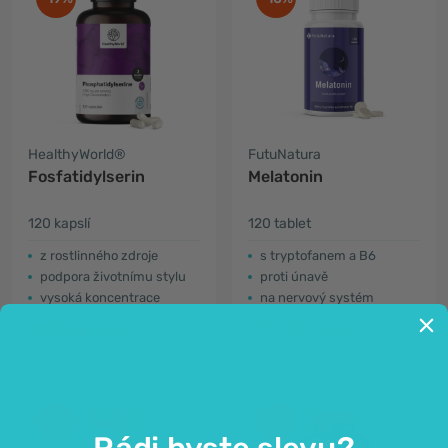
HealthyWorld®
FutuNatura
Fosfatidylserin
Melatonin
120 kapslí
120 tablet
z rostlinného zdroje
s tryptofanem a B6
podpora životnímu stylu
proti únavě
vysoká koncentrace
na nervový systém
419 Kč
279 Kč
519 Kč
309 Kč
-6%
-10%
Rádi byste slevu?