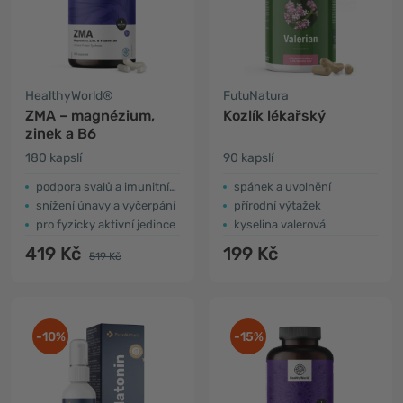
HealthyWorld®
FutuNatura
ZMA – magnézium,
Kozlík lékařský
zinek a B6
180 kapslí
90 kapslí
podpora svalů a imunitního systému
spánek a uvolnění
snížení únavy a vyčerpání
přírodní výtažek
pro fyzicky aktivní jedince
kyselina valerová
419 Kč
199 Kč
519 Kč
-10%
-15%