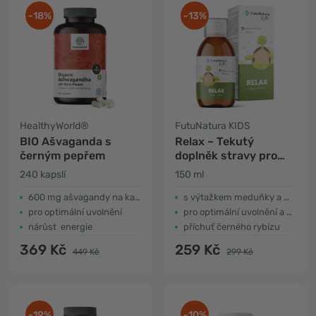
-18%
-13%
HealthyWorld®
FutuNatura KIDS
BIO Ašvaganda s
Relax – Tekutý
černým pepřem
doplněk stravy pro
děti na zklidnění
240 kapslí
150 ml
600 mg ašvagandy na kapsli
s výtažkem meduňky a mučenky
pro optimální uvolnění
pro optimální uvolnění a kvalitní spánek
nárůst energie
příchuť černého rybízu
369 Kč
259 Kč
449 Kč
299 Kč
-19%
-10%