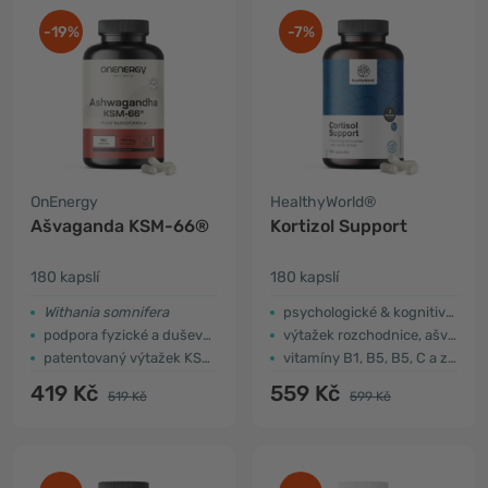
-19%
-7%
OnEnergy
HealthyWorld®
Ašvaganda KSM-66®
Kortizol Support
180 kapslí
180 kapslí
Withania somnifera
psychologické & kognitivní působení
podpora fyzické a duševní výkonnosti
výtažek rozchodnice, ašvagandy
patentovaný výtažek KSM-66®
vitamíny B1, B5, B5, C a zinek
419 Kč
559 Kč
519 Kč
599 Kč