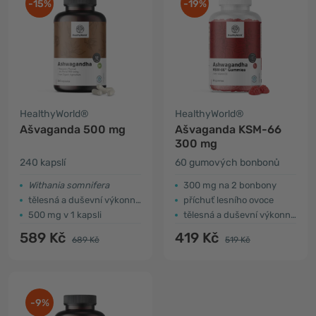
-15%
-19%
HealthyWorld®
HealthyWorld®
Ašvaganda 500 mg
Ašvaganda KSM-66
300 mg
240 kapslí
60 gumových bonbonů
Withania somnifera
300 mg na 2 bonbony
tělesná a duševní výkonnost
příchuť lesního ovoce
500 mg v 1 kapsli
tělesná a duševní výkonnost
589 Kč
419 Kč
689 Kč
519 Kč
-9%