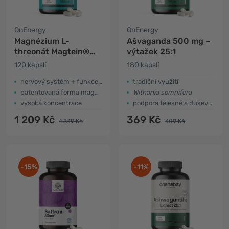
OnEnergy
OnEnergy
Magnézium L-
Ašvaganda 500 mg –
threonát Magtein®
výtažek 25:1
2000 mg
120 kapslí
180 kapslí
nervový systém + funkce psychiky
tradiční využití
patentovaná forma magnézia
Withania somnifera
vysoká koncentrace
podpora tělesné a duševní výkonnosti
1 209 Kč
369 Kč
1 349 Kč
409 Kč
-15%
-11%