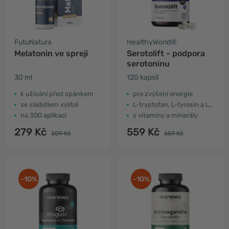
FutuNatura
HealthyWorld®
Melatonin ve spreji
Serotolift - podpora
serotoninu
30 ml
120 kapslí
k užívání před spánkem
pro zvýšení energie
se sladidlem xylitol
L-tryptofan, L-tyrosin a L-fenylalanin
na 300 aplikací
s vitamíny a minerály
279 Kč
559 Kč
309 Kč
659 Kč
-10%
-10%