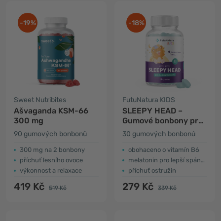
-19%
-18%
Sweet Nutribites
FutuNatura KIDS
Ašvaganda KSM-66
SLEEPY HEAD –
300 mg
Gumové bonbony pro
děti na podporu
90 gumových bonbonů
30 gumových bonbonů
spánku
300 mg na 2 bonbony
obohaceno o vitamín B6
příchuť lesního ovoce
melatonin pro lepší spánek
výkonnost a relaxace
příchuť ostružin
419 Kč
279 Kč
519 Kč
339 Kč