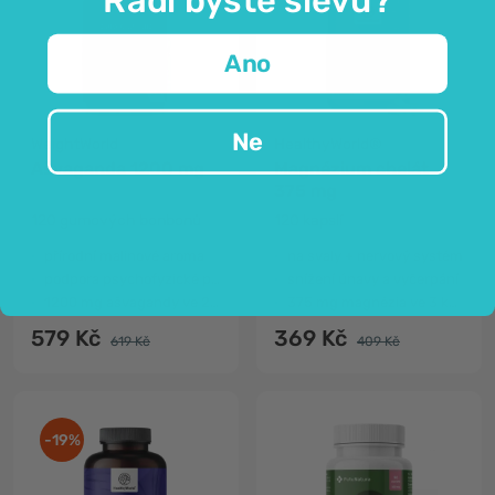
Ano
Ne
WeightWorld
HealthyWorld®
Ašvaganda 1200 mg
Magnézium chelát
375 mg
120 gumových bonbonů
120 kapslí
přírodní malinové aroma
na svaly + nervový systém
podpora psychofyzické pohody
snížení únavy a vyčerpání
1200 mg ašvagandy ve 2 gimídcích
375 mg magnézia ve 3 kapslích
579 Kč
369 Kč
619 Kč
409 Kč
-19%