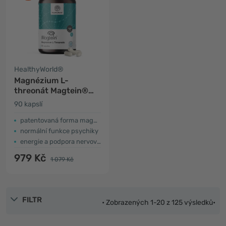
HealthyWorld®
Magnézium L-
threonát Magtein®
2000 mg
90 kapslí
patentovaná forma magnézia
normální funkce psychiky
energie a podpora nervové soustavy
979 Kč
1 079 Kč
FILTR
• Zobrazených 1-20 z 125 výsledků•