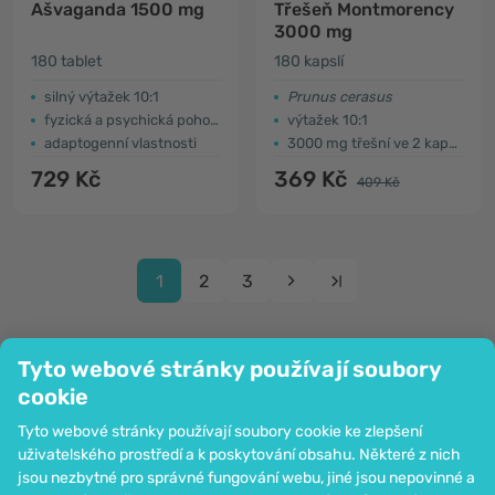
Ašvaganda 1500 mg
Třešeň Montmorency
3000 mg
180 tablet
180 kapslí
silný výtažek 10:1
Prunus cerasus
fyzická a psychická pohoda
výtažek 10:1
adaptogenní vlastnosti
3000 mg třešní ve 2 kapslích
729 Kč
369 Kč
409 Kč
1
2
3
Tyto webové stránky používají soubory
cookie
Společnost
Tyto webové stránky používají soubory cookie ke zlepšení
Informace
uživatelského prostředí a k poskytování obsahu. Některé z nich
Připojte se k nám
jsou nezbytné pro správné fungování webu, jiné jsou nepovinné a
Pomoc a objednávky