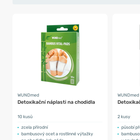
WUNDmed
WUNDmed
Detoxikační náplasti na chodidla
Detoxikač
10 kusů
2 kusy
zcela přírodní
působí př
bambusový ocet a rostlinné výtažky
bambusov