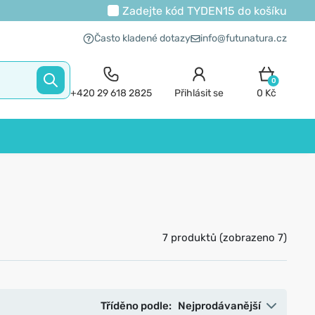
Zadejte kód
TYDEN15
do košíku
Často kladené dotazy
info@futunatura.cz
0
+420 29 618 2825
Přihlásit se
0 Kč
7 produktů (zobrazeno 7)
Tříděno podle:
Nejprodávanější