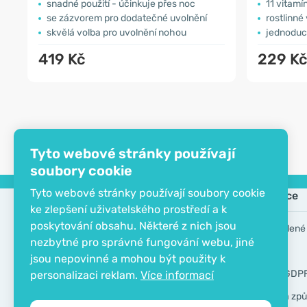
snadné použití - účinkuje přes noc
11 vitamí
se zázvorem pro dodatečné uvolnění
rostlinné
skvělá volba pro uvolnění nohou
jednoduc
419 Kč
229 K
Tyto webové stránky používají
soubory cookie
Tyto webové stránky používají soubory cookie
Společnost
Informace
ke zlepšení uživatelského prostředí a k
poskytování obsahu. Některé z nich jsou
Kontakt
Často kladené
nezbytné pro správné fungování webu, jiné
O společnosti
Výrobci
jsou nepovinné a mohou být použity k
EKO certifikát
Nástroje GDP
personalizaci reklam.
Více informací
Doprava a způ