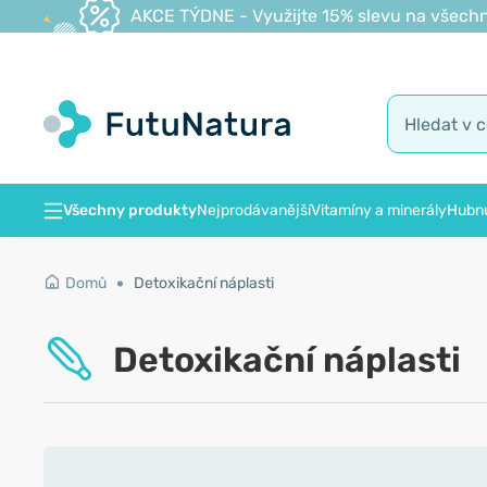
AKCE TÝDNE - Využijte 15% slevu na všechn
Všechny produkty
Nejprodávanější
Vitamíny a minerály
Hubnu
Domů
Detoxikační náplasti
Detoxikační náplasti