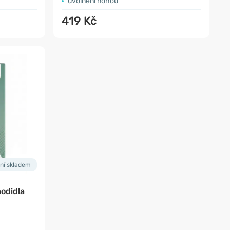
uvolnění nohou
419 Kč
ní skladem
hodidla