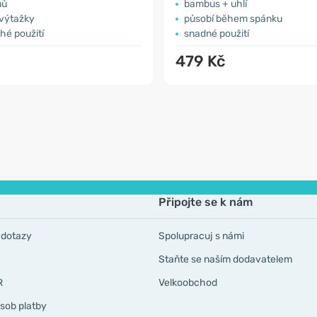
nů
bambus + uhlí
 výtažky
působí během spánku
hé použití
snadné použití
č
479 Kč
Připojte se k nám
 dotazy
Spolupracuj s námi
Staňte se naším dodavatelem
R
Velkoobchod
sob platby