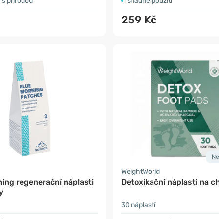
 s přírodou
snadné použití
259 Kč
Ne
WeightWorld
ing regenerační náplasti
Detoxikační náplasti na c
y
30 náplastí