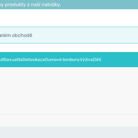
y produkty z naší nabídky.
tí
Sexualita
Detoxikace
Gumové bonbony
Výživa
Děti