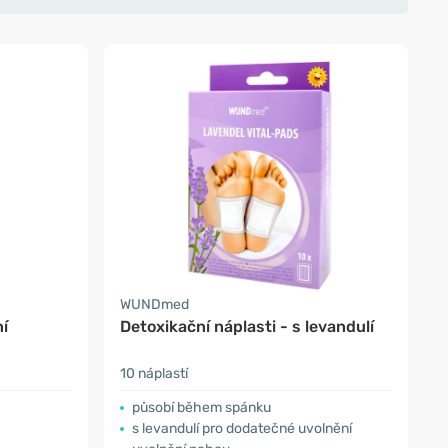
WUNDmed
í
Detoxikační náplasti - s levandulí
10 náplastí
působí během spánku
s levandulí pro dodatečné uvolnění