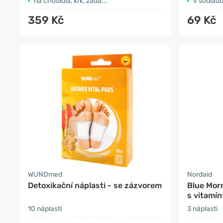
na chodidla, krk, záda...
v souladu
359 Kč
69 Kč
WUNDmed
Nordaid
Detoxikační náplasti - se zázvorem
Blue Morn
s vitamín
10 náplastí
3 náplasti