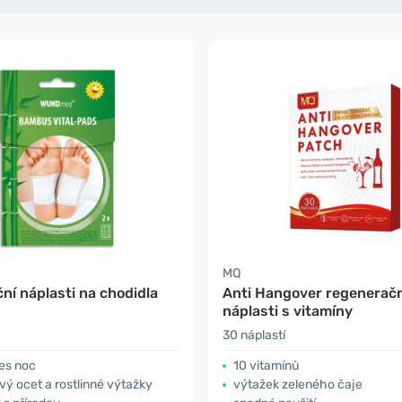
MQ
ní náplasti na chodidla
Anti Hangover regeneračn
náplasti s vitamíny
30 náplastí
es noc
10 vitamínů
ý ocet a rostlinné výtažky
výtažek zeleného čaje