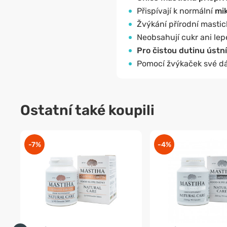
Přispívají k normální
mik
Žvýkání přírodní masti
Neobsahují cukr ani lep
Pro čistou dutinu ústní
Pomocí žvýkaček své dá
Ostatní také koupili
-7%
-4%