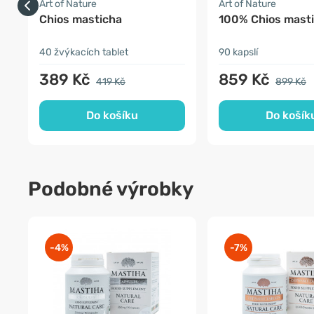
Art of Nature
Art of Nature
Chios masticha
100% Chios mast
40 žvýkacích tablet
90 kapslí
389 Kč
859 Kč
419 Kč
899 Kč
Do košíku
Do košík
Podobné výrobky
-4%
-7%