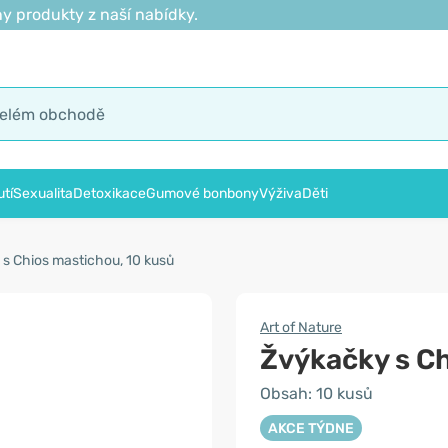
y produkty z naší nabídky.
tí
Sexualita
Detoxikace
Gumové bonbony
Výživa
Děti
s Chios mastichou, 10 kusů
Art of Nature
Žvýkačky s C
Obsah: 10 kusů
AKCE TÝDNE