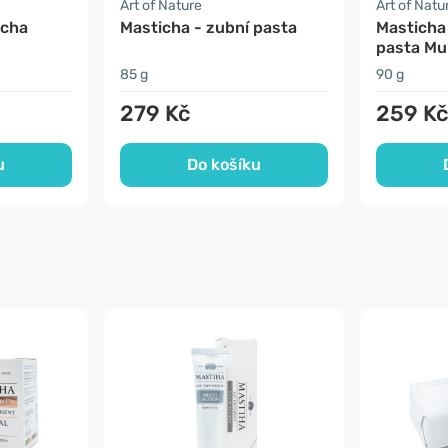
Art of Nature
Art of Natu
icha
Masticha - zubní pasta
Masticha 
pasta Mul
85 g
90 g
279 Kč
259 K
u
Do košíku