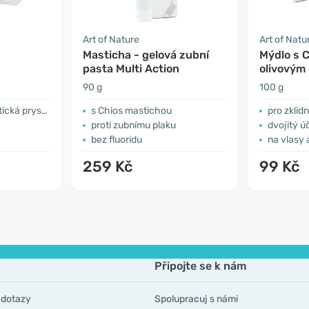
Art of Nature
Art of Natu
Masticha - gelová zubní
Mýdlo s 
pasta Multi Action
olivovým 
90 g
100 g
 pryskyřice
s Chios mastichou
pro zklidně
proti zubnímu plaku
dvojitý účine
bez fluoridu
na vlasy 
259 Kč
99 Kč
Připojte se k nám
 dotazy
Spolupracuj s námi