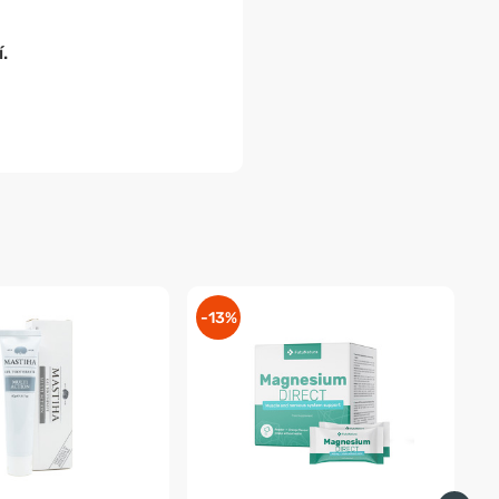
.
-13%