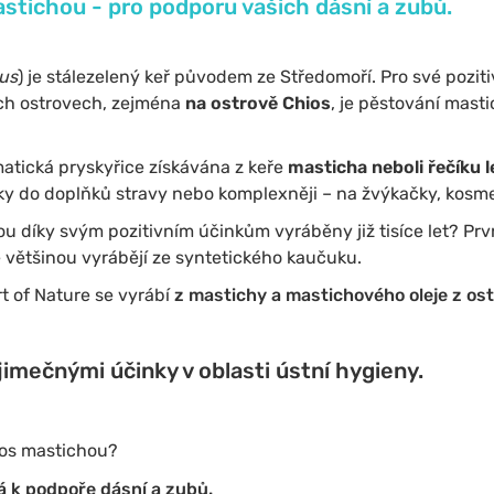
stichou - pro podporu vašich dásní a zubů.
cus
) je stálezelený keř původem ze Středomoří. Pro své poziti
ých ostrovech, zejména
na ostrově Chios
, je pěstování masti
matická pryskyřice získávána z keře
masticha neboli řečíku l
ky do doplňků stravy nebo komplexněji – na žvýkačky, kosme
sou díky svým pozitivním účinkům vyráběny již tisíce let? Pr
 většinou vyrábějí ze syntetického kaučuku.
t of Nature se vyrábí
z mastichy a mastichového oleje z ost
imečnými účinky v oblasti ústní hygieny.
ios mastichou?
á k podpoře dásní a zubů.