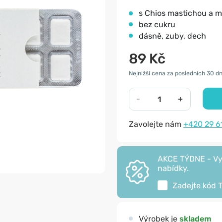
s Chios mastichou a 
bez cukru
dásně, zuby, dech
89 Kč
Nejnižší cena za posledních 30 dn
-
+
Zavolejte nám
+420 29 6
AKCE TÝDNE - Vyu
nabídky.
Zadejte kód
Výrobek je
skladem