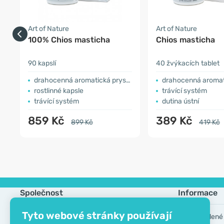
Art of Nature
Art of Nature
100% Chios masticha
Chios masticha
90 kapslí
40 žvýkacích tablet
drahocenná aromatická pryskyřice
drahocenná aromatická
rostlinné kapsle
trávící systém
trávící systém
dutina ústní
859 Kč
389 Kč
899 Kč
419 Kč
Společnost
Informace
Tyto webové stránky používají
Kontakt
Často kladené