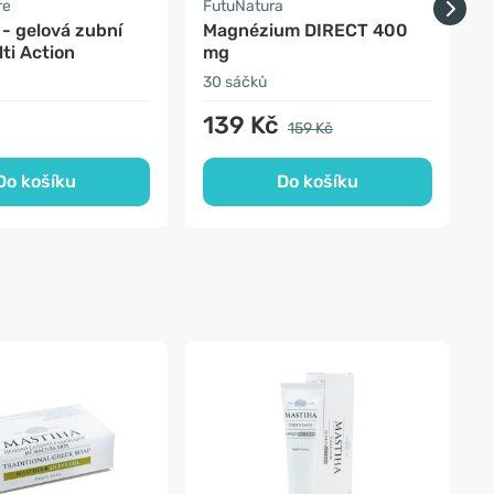
re
FutuNatura
A
- gelová zubní
Magnézium DIRECT 400
P
ti Action
mg
30 sáčků
2
č
139 Kč
159 Kč
Do košíku
Do košíku