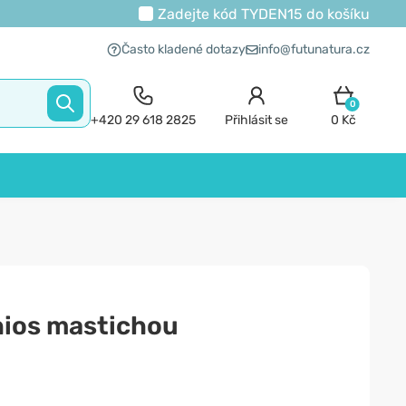
Zadejte kód
TYDEN15
do košíku
Často kladené dotazy
info@futunatura.cz
0
+420 29 618 2825
Přihlásit se
0 Kč
hios mastichou