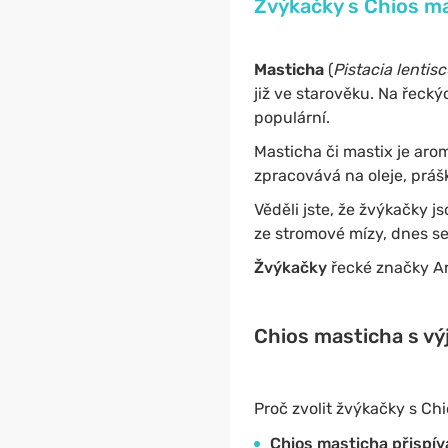
Žvýkačky s Chios ma
Masticha
(
Pistacia lentis
již ve starověku. Na řeck
populární.
Masticha či mastix je aro
zpracovává na oleje, práš
Věděli jste, že žvýkačky j
ze stromové mízy, dnes se
Žvýkačky
řecké značky Ar
Chios masticha s výj
Proč zvolit žvýkačky s Ch
Chios masticha přispív