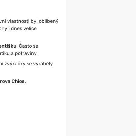
vní vlastnosti byl oblíbený
chy i dnes velice
entišku
. Často se
tiku a potraviny.
vní žvýkačky se vyráběly
rova Chios.