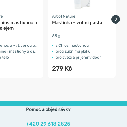
re
Art of Nature
A
Chios mastichou a
Masticha - zubní pasta
P
olejem
85 g
2
nou a vyživenou pokožku
s Chios mastichou
k mastichy a olivového oleje
proti zubnímu plaku
a tělo
pro svěží a příjemný dech
279 Kč
Pomoc a objednávky
+420 29 618 2825