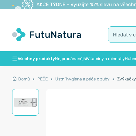
AKCE TÝDNE - Využijte 15% slevu na všechn
Všechny produkty
Nejprodávanější
Vitamíny a minerály
Hubnu
Domů
PÉČE
Ústní hygiena a péče o zuby
Žvýkačky 