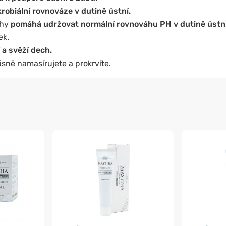
robiální rovnováze v dutině ústní.
chy
pomáhá udržovat normální rovnováhu PH v dutině ústní
ek.
 a svěží dech.
sně namasírujete a prokrvíte.