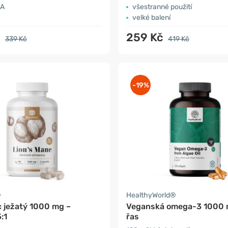
HA
všestranné použití
velké balení
č
259 Kč
339 Kč
419 Kč
-19%
®
HealthyWorld®
c ježatý 1000 mg –
Veganská omega-3 1000 
:1
řas