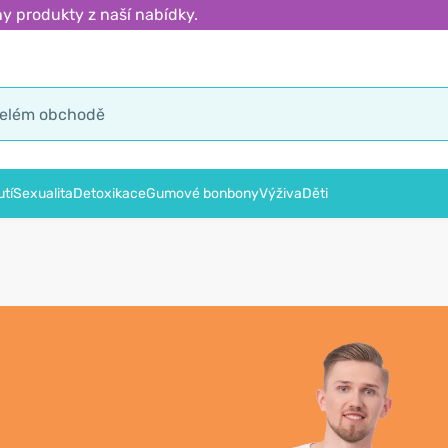
y produkty z naší nabídky.
tí
Sexualita
Detoxikace
Gumové bonbony
Výživa
Děti