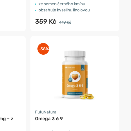
ze semen černého kmínu
obsahuje kyselinu linolovou
359 Kč
419 Kč
-38%
FutuNatura
mg – z
Omega 3 6 9