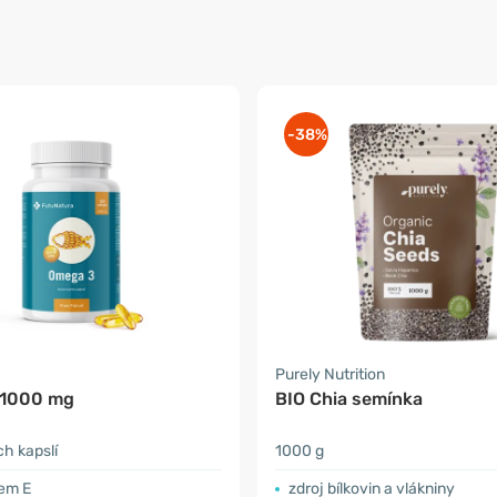
-38%
a
Purely Nutrition
 1000 mg
BIO Chia semínka
h kapslí
1000 g
nem E
zdroj bílkovin a vlákniny