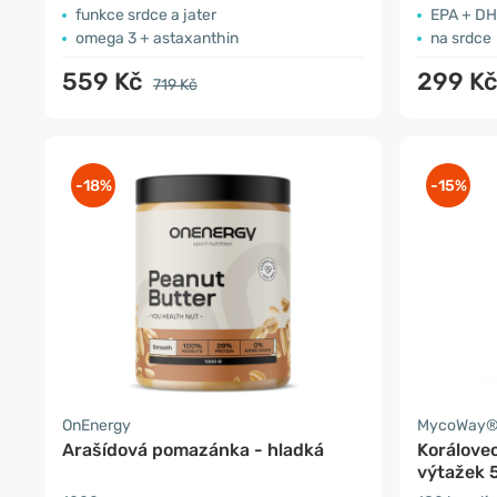
funkce srdce a jater
EPA + D
omega 3 + astaxanthin
na srdce
559 Kč
299 K
719 Kč
-18%
-15%
OnEnergy
MycoWay
Arašídová pomazánka - hladká
Korálove
výtažek 5