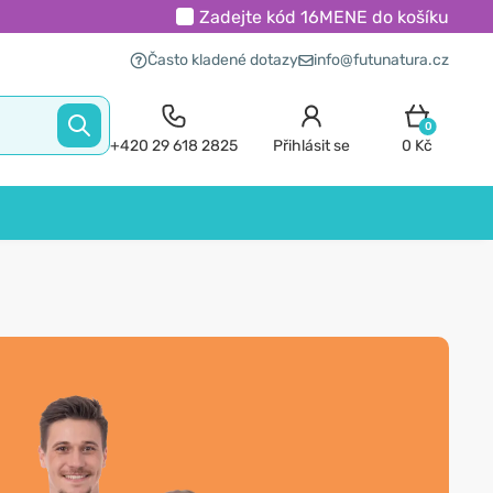
Zadejte kód
16MENE
do košíku
Často kladené dotazy
info@futunatura.cz
0
+420 29 618 2825
Přihlásit se
0 Kč