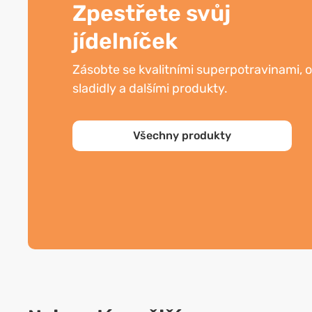
Zpestřete svůj
jídelníček
Zásobte se kvalitními superpotravinami, ol
sladidly a dalšími produkty.
Všechny produkty