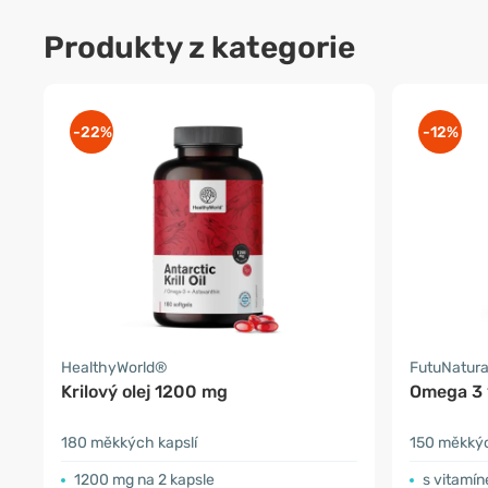
Produkty z kategorie
-22%
-12%
HealthyWorld®
FutuNatur
Krilový olej 1200 mg
Omega 3
180 měkkých kapslí
150 měkkýc
1200 mg na 2 kapsle
s vitamí