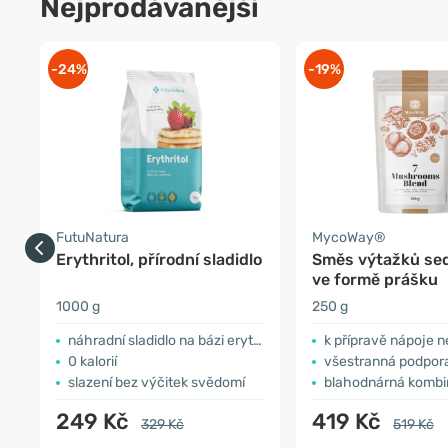
Nejprodávanější
-24%
-19%
FutuNatura
MycoWay®
Erythritol, přírodní sladidlo
Směs výtažků se
ve formě prášku
1000 g
250 g
náhradní sladidlo na bázi erythritolu
k přípravě nápoje n
0 kalorií
všestranná podpora 
slazení bez výčitek svědomí
blahodnárná komb
249 Kč
419 Kč
329 Kč
519 Kč