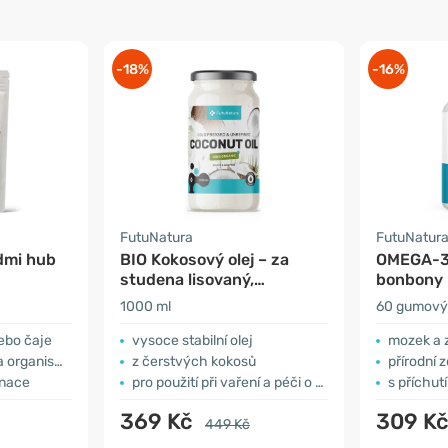
-18%
-16%
FutuNatura
FutuNatura
dmi hub
BIO Kokosový olej – za
OMEGA-3
studena lisovaný,
bonbony 
nerafinovaný
1000 ml
60 gumový
ebo čaje
vysoce stabilní olej
mozek a 
organismu
z čerstvých kokosů
přírodní 
inace
pro použití při vaření a péči o pleť
s příchut
369 Kč
309 K
449 Kč