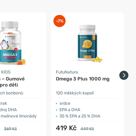
-7%
-
 KIDS
FutuNatura
H
 – Gumové
Omega 3 Plus 1000 mg
pro děti
r
ch bonbonů
120 měkkých kapslí
3
zrak
srdce
zdroj DHA
EPA a DHA
í malinové limonády
35 % EPA a 25 % DHA
č
419 Kč
369 Kč
449 Kč