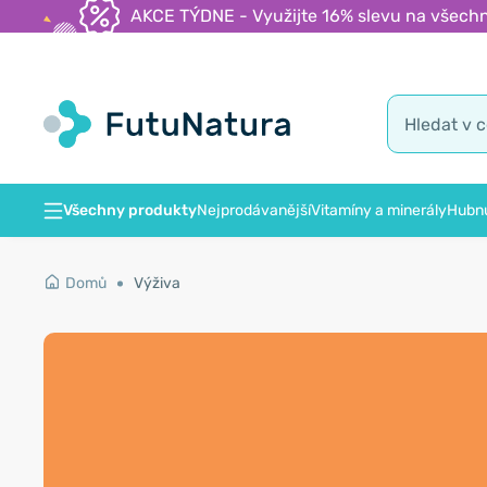
AKCE TÝDNE - Využijte 16% slevu na všechn
Všechny produkty
Nejprodávanější
Vitamíny a minerály
Hubnu
Domů
Výživa