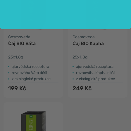
Cosmoveda
Cosmoveda
Čaj BIO Váta
Čaj BIO Kapha
25x1.8g
25x1.8g
ajurvédská receptura
ajurvédská receptura
rovnováha Váta dóši
rovnováha Kapha dóši
z ekologické produkce
z ekologické produkce
199 Kč
249 Kč