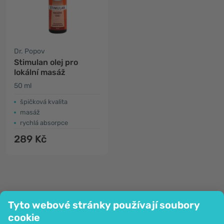
Dr. Popov
Stimulan olej pro
lokální masáž
50 ml
​špičková kvalita
masáž
rychlá absorpce
289 Kč
Tyto webové stránky používají soubory
cookie