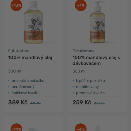
-13%
-7%
FutuNatura
FutuNatura
100% mandlový olej
100% mandlový olej s
dávkovačem
500 ml
300 ml
​pro péči o pokožku
k péči o pokožku
nerafinovaný
nerafinovaný
špičková kvalita
prémiová kvalita
389 Kč
259 Kč
449 Kč
279 Kč
-14%
-4%