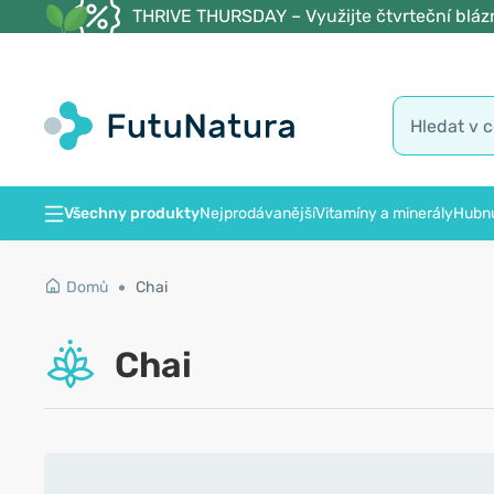
THRIVE THURSDAY – Využijte čtvrteční blázn
Všechny produkty
Nejprodávanější
Vitamíny a minerály
Hubnu
Domů
Chai
Chai