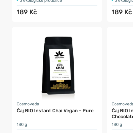
z ekologické produkce
z ekolog
189 Kč
189 Kč
Cosmoveda
Cosmoved
Čaj BIO Instant Chai Vegan - Pure
Čaj BIO I
Chocolat
180 g
180 g