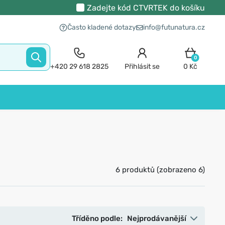
Zadejte kód
CTVRTEK
do košíku
Často kladené dotazy
info@futunatura.cz
0
+420 29 618 2825
Přihlásit se
0 Kč
6 produktů (zobrazeno 6)
Tříděno podle:
Nejprodávanější