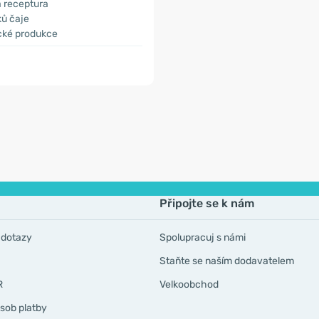
 receptura
ků čaje
ické produkce
Připojte se k nám
 dotazy
Spolupracuj s námi
Staňte se naším dodavatelem
R
Velkoobchod
sob platby