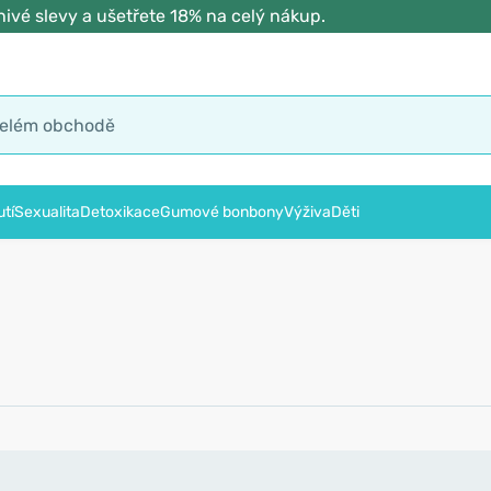
ivé slevy a ušetřete 18% na celý nákup.
tí
Sexualita
Detoxikace
Gumové bonbony
Výživa
Děti