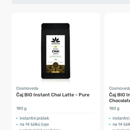
Cosmoveda
Cosmoved
Čaj BIO Instant Chai Latte - Pure
Čaj BIO I
Chocolat
180 g
180 g
instantní prášek
instantní
na 14 šálků čaje
na 14 šál