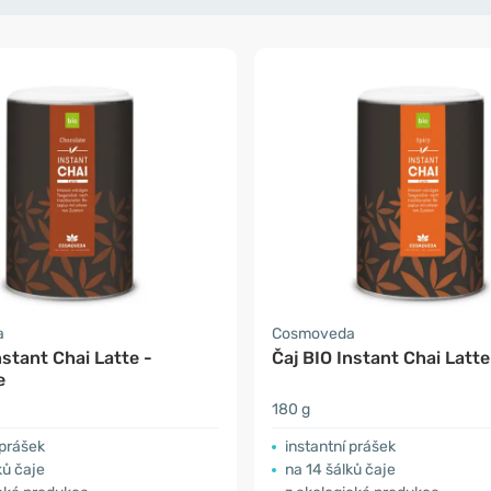
a
Cosmoveda
nstant Chai Latte -
Čaj BIO Instant Chai Latte
e
180 g
 prášek
instantní prášek
ků čaje
na 14 šálků čaje