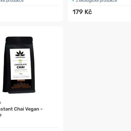
ické produkce
z ekologické produkce
179 Kč
a
nstant Chai Vegan -
e