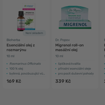
Není skladem
Bioherba
Dr. Popov
Esenciální olej z
Migrenol roll-on
rozmarýnu
masážní olej
10 ml
10 ml
Rosmarinus Officinalis
špičková kvalita
100 % olej
přírodní esenciální oleje
bylinná, povzbuzující vůně
pro pocit duševní pohody
169 Kč
339 Kč