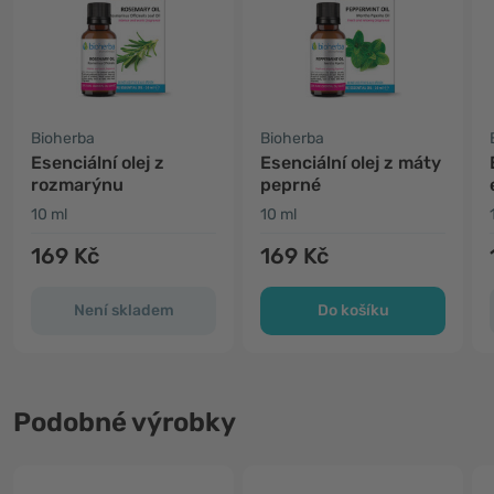
Bioherba
Bioherba
Esenciální olej z
Esenciální olej z máty
rozmarýnu
peprné
10 ml
10 ml
169 Kč
169 Kč
Není skladem
Do košíku
Podobné výrobky