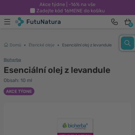
Akce týdne | -16% na vše
Zadejte kód
16MENE
do košíku
0
Domů
Éterické oleje
Esenciální olej z levandule
Bioherba
Esenciální olej z levandule
Obsah: 10 ml
AKCE TÝDNE