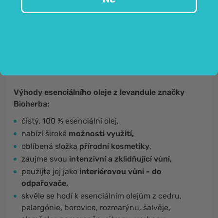
Použijte jej v difuzéru a nechte se jím
přenést až do rozlehlých levandulových
polí Provence!
Výhody esenciálního oleje z levandule značky
Bioherba:
čistý, 100 % esenciální olej,
nabízí široké
možnosti využití,
oblíbená složka
přírodní kosmetiky
,
zaujme svou
intenzivní a zklidňující vůní,
použijte jej jako
interiérovou vůni - do
odpařovače,
skvěle se hodí k esenciálním olejům z cedru,
pelargónie, borovice, rozmarýnu, šalvěje,