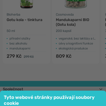
Bioherba
Cosmoveda
Gotu kola - tinktura
Mandukaparni BIO
(Gotu kola)
50 ml
200 kapslí
přírodní složky
veganské, bez laktózy a lepku
bez alkoholu
cévy a kognitivní funkce
mandukaparni
ekologická produkce
279 Kč
809 Kč
299 Kč
Společnost
Informace
Tyto webové stránky používají soubory
Připojte se k nám
cookie
Pomoc a objednávky