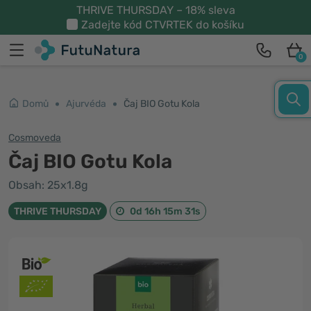
THRIVE THURSDAY – 18% sleva
Zadejte kód
CTVRTEK
do košíku
0
Domů
Ajurvéda
Čaj BIO Gotu Kola
Cosmoveda
Čaj BIO Gotu Kola
Obsah: 25x1.8g
THRIVE THURSDAY
0d 16h 15m 31s