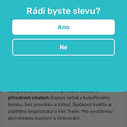
rostliny Gotu Kola.
Rádi byste slevu?
Gotu kola
(Centella asiatica)
neboli
Mandukaparni
Ano
je stálezelená, při zemi rostoucí rostlina, která
dorůstá do výšky pouhých 8 cm. V ajurvédě a čínské
medicíně je velice oblíbená, používají se především
Ne
její listy. Daří se jí v Číně, Indii, Indonésii a na Srí
Lance.
BIO čaje značky Cosmoveda jsou
veganské
, bez
laktózy a lepku.
Bylinky jsou nasekané na větší
kusy, bez aromatických přísad a balené v
přírodních obalech
(čajový sáček z kukuřičného
škrobu, bez provázku a lístku). Špičková kvalita je
zajištěna bioprodukcí a Fair Trade. Pro vyváženou
ajurvédskou kuchyni a stravování.