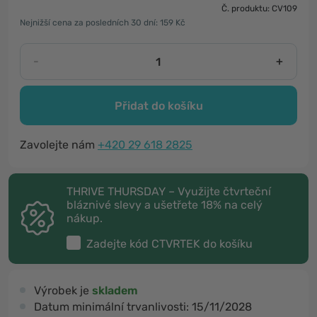
Č. produktu: CV109
Nejnižší cena za posledních 30 dní: 159 Kč
-
+
Přidat do košíku
Zavolejte nám
+420 29 618 2825
THRIVE THURSDAY – Využijte čtvrteční
bláznivé slevy a ušetřete 18% na celý
nákup.
Zadejte kód
CTVRTEK
do košíku
Výrobek je
skladem
Datum minimální trvanlivosti:
15/11/2028