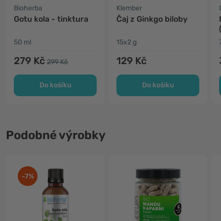
Bioherba
Klember
Gotu kola - tinktura
Čaj z Ginkgo biloby
50 ml
15x2 g
279 Kč
129 Kč
299 Kč
Do košíku
Do košíku
Podobné výrobky
-7%