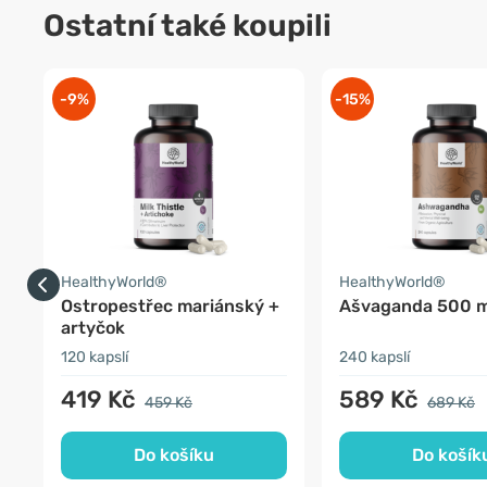
Ostatní také koupili
-9%
-15%
HealthyWorld®
HealthyWorld®
Ostropestřec mariánský +
Ašvaganda 500 
artyčok
120 kapslí
240 kapslí
419 Kč
589 Kč
459 Kč
689 Kč
Do košíku
Do košík