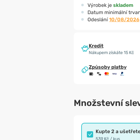
Výrobek je
skladem
Datum minimální trvan
Odeslání
10/08/2026
Kredit
Nákupem získáte 15 Kč
Způsoby platby
Množstevní sle
Kupte 2 a ušetřet
539 Kč / kus