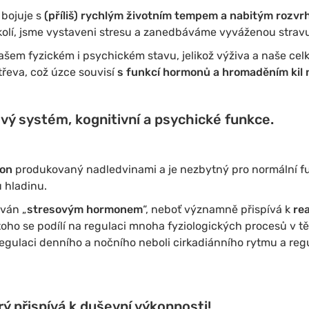
 bojuje s
(příliš) rychlým životním tempem a nabitým rozv
kolí, jsme vystaveni stresu a zanedbáváme vyváženou stravu
ašem fyzickém i psychickém stavu, jelikož výživa a naše ce
třeva, což úzce souvisí
s funkcí hormonů a hromaděním kil n
vý systém, kognitivní a psychické funkce.
mon
produkovaný nadledvinami a je nezbytný pro normální funk
 hladinu.
ýván „
stresovým hormonem
“, neboť významně přispívá k
re
toho se podílí na regulaci mnoha fyziologických procesů v těl
regulaci denního a nočního neboli cirkadiánního rytmu a regu
ý přispívá k duševní výkonnosti!