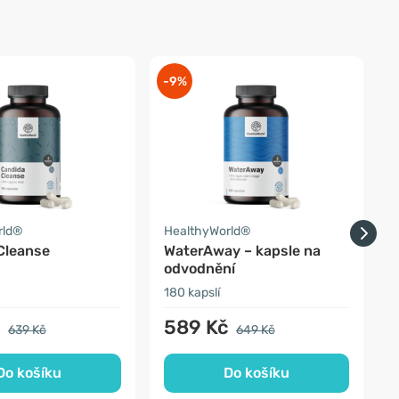
-9%
-
rld®
HealthyWorld®
H
Cleanse
WaterAway – kapsle na
odvodnění
180 kapslí
1
č
589 Kč
639 Kč
649 Kč
Do košíku
Do košíku