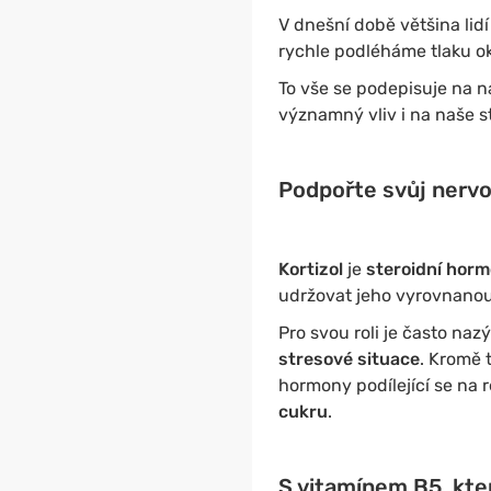
V dnešní době většina lidí
rychle podléháme tlaku o
To vše se podepisuje na n
významný vliv i na naše s
Podpořte svůj nervo
Kortizol
je
steroidní hor
udržovat jeho vyrovnanou
Pro svou roli je často naz
stresové situace
. Kromě 
hormony podílející se na 
cukru
.
S vitamínem B5, kter