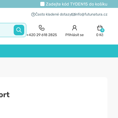
Zadejte kód
TYDEN15
do košíku
Často kladené dotazy
info@futunatura.cz
0
+420 29 618 2825
Přihlásit se
0 Kč
ort