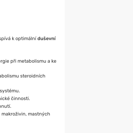
ispívá k optimální
duševní
rgie při metabolismu a ke
bolismu steroidních
 systému.
ické činnosti.
bnutí.
mu makroživin, mastných