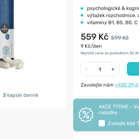
psychologické & kogni
výtažek rozchodnice,
vitamíny B1, B5, B5, C
559 Kč
599 Kč
9 Kč/den
Nejnižší cena za posledních 30 dn
-
+
Zavolejte nám
+420 29 6
3
kapsle denně
AKCE TÝDNE - Vyu
nabídky.
Zadejte kód