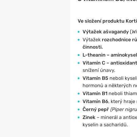
Ve složení produktu Kort
Výtažek ašvagandy
(
Wi
Výtažek
rozchodnice r
činnosti.
L-theanin – aminokysel
Vitamín C – antioxidant
snížení únavy.
Vitamín B5
neboli kysel
hormonů a některých n
Vitamín B1
neboli thiami
Vitamín B6
, který hraje 
Černý pepř
(Piper nigr
Zinek
– minerál a antio
kyselin a sacharidů.