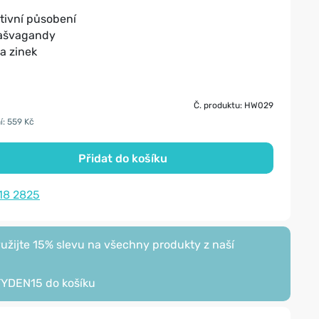
tivní působení
 ašvagandy
 a zinek
Č. produktu: HW029
í: 559 Kč
Přidat do košíku
18 2825
žijte 15% slevu na všechny produkty z naší
TYDEN15
do košíku