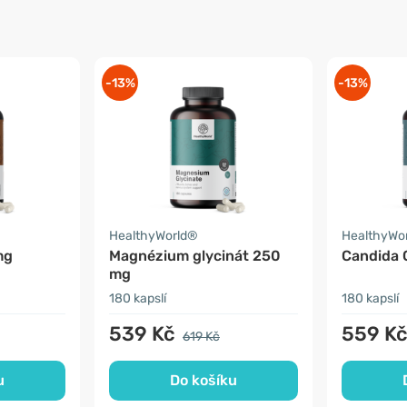
-13%
-13%
HealthyWorld®
HealthyWo
mg
Magnézium glycinát 250
Candida 
mg
180 kapslí
180 kapslí
539 Kč
559 K
619 Kč
u
Do košíku