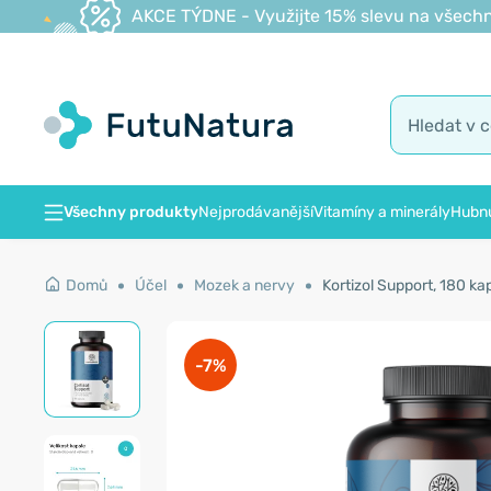
AKCE TÝDNE - Využijte 15% slevu na všechn
Všechny produkty
Nejprodávanější
Vitamíny a minerály
Hubnu
Domů
Účel
Mozek a nervy
Kortizol Support, 180 kap
-7%