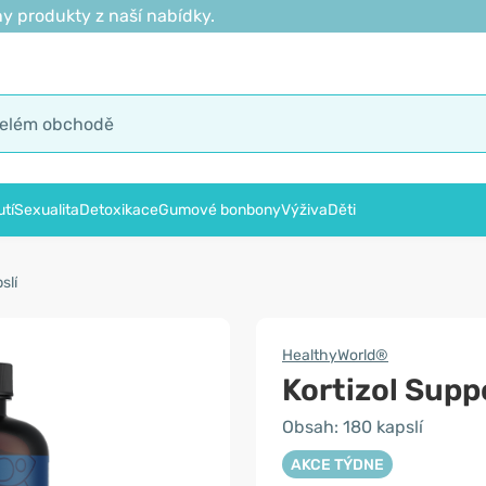
y produkty z naší nabídky.
tí
Sexualita
Detoxikace
Gumové bonbony
Výživa
Děti
slí
HealthyWorld®
Kortizol Supp
Obsah: 180 kapslí
AKCE TÝDNE