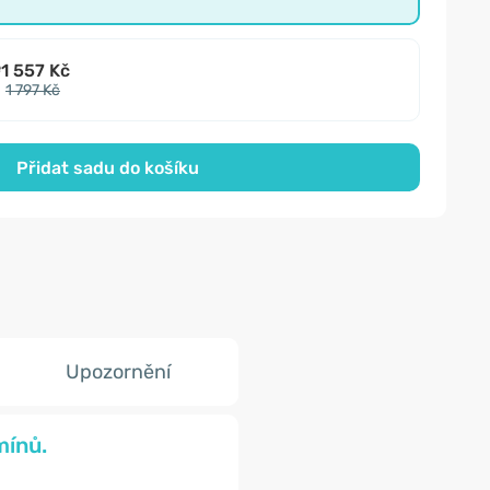
e
1 557 Kč
1 797 Kč
Přidat sadu do košíku
Upozornění
mínů.