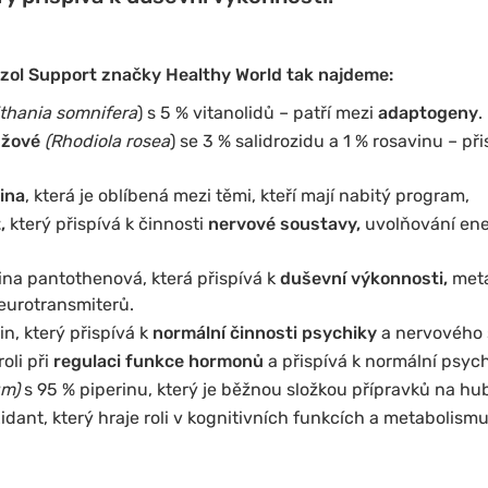
izol Support značky Healthy World tak najdeme:
thania somnifera
) s 5 % vitanolidů – patří mezi
adaptogeny
.
ůžové
(Rhodiola rosea
) se 3 % salidrozidu a 1 % rosavinu – př
ina
, která je oblíbená mezi těmi, kteří mají nabitý program,
,
který přispívá k činnosti
nervové soustavy,
uvolňování ene
ina pantothenová, která přispívá k
duševní výkonnosti,
meta
eurotransmiterů.
n, který přispívá k
normální činnosti psychiky
a nervového
roli při
regulaci funkce hormonů
a přispívá k normální psych
um)
s 95 % piperinu, který je běžnou složkou přípravků na hu
xidant, který hraje roli v kognitivních funkcích a metabolis