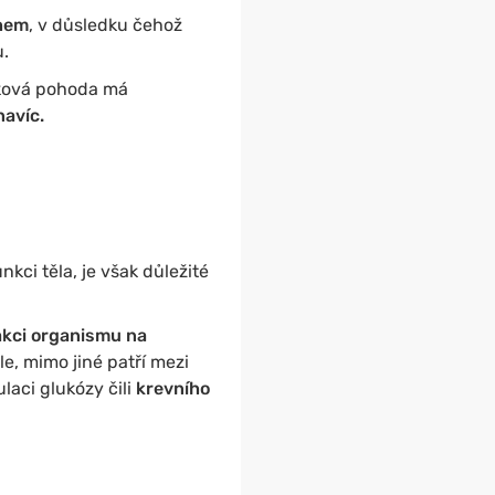
rhem
, v důsledku čehož
.
lková pohoda má
avíc.
ci těla, je však důležité
akci organismu na
e, mimo jiné patří mezi
laci glukózy čili
krevního