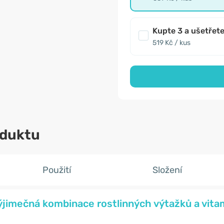
Kupte 3 a ušetřet
519 Kč / kus
oduktu
Použití
Složení
výjimečná kombinace rostlinných výtažků a vita