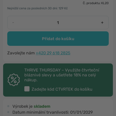
Č. produktu: KL20
Nejnižší cena za posledních 30 dní: 129 Kč
-
+
Přidat do košíku
Zavolejte nám
+420 29 618 2825
THRIVE THURSDAY – Využijte čtvrteční
bláznivé slevy a ušetřete 18% na celý
nákup.
Zadejte kód
CTVRTEK
do košíku
Výrobek je
skladem
Datum minimální trvanlivosti:
01/01/2029