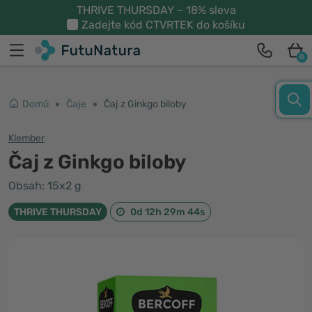
THRIVE THURSDAY – 18% sleva
Zadejte kód
CTVRTEK
do košíku
0
Domů
Čaje
Čaj z Ginkgo biloby
Klember
Čaj z Ginkgo biloby
Obsah: 15x2 g
THRIVE THURSDAY
0d 12h 29m 44s