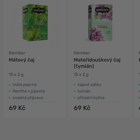
Klember
Klember
Mátový čaj
Mateřídouškový čaj
(tymián)
15 x 2 g
15 x 2 g
máta peprná
čajové sáčky
Mentha × piperita
tymián
snadná příprava
přírodní bylina
69 Kč
69 Kč