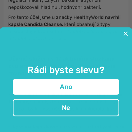
regulaci hladiny „zlých“ bakterií, abychom
nepoškozovali hladinu „hodných“ bakterií.
Pro tento účel jsme u
značky HealthyWorld navrhli
kapsle Candida Cleanse,
které obsahují 2 typy
mikrobiologických kultur -
Lactobacillus acidophilus
a
Lactobacillus rhamnosus.
Účinné složení s 17 aktivními složkami -
zvoleno pro optimální podporu střevní
Rádi byste slevu?
rovnováhy!
Ano
Kromě mikrobiologických kultur obsahují kapsle také
15 účinných látek, které zahrnují vše od rostlinných
Ne
výtažků, bylin, mastných kyselin a minerálů, jako
jsou:
kyselina kaprylová
– nasycená mastná kyselina se