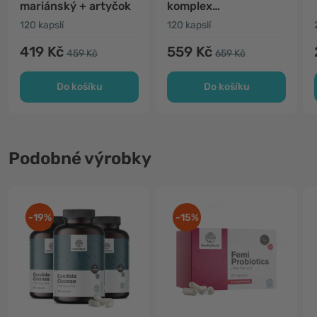
mariánský + artyčok
komplex
mikrobiologických
120 kapslí
120 kapslí
kultur
419 Kč
559 Kč
459 Kč
659 Kč
Do košíku
Do košíku
Podobné výrobky
-19%
-15%