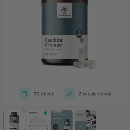
90
dávek
2
kapsle denně