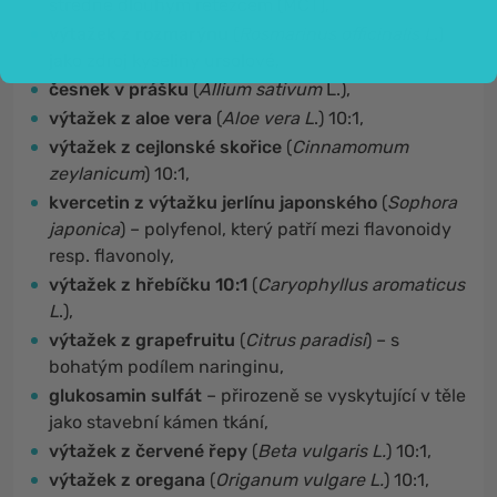
středně dlouhým řetězcem (MCT),
výtažek z rozmarýnu
(
Rosmarinus officinalis L
.)
jako zdroj kyseliny ursolové,
česnek v prášku
(
Allium sativum
L.),
výtažek z aloe vera
(
Aloe vera L
.) 10:1,
výtažek z cejlonské skořice
(
Cinnamomum
zeylanicum
) 10:1,
kvercetin z výtažku jerlínu japonského
(
Sophora
japonica
) – polyfenol, který patří mezi flavonoidy
resp. flavonoly,
výtažek z hřebíčku 10:1
(
Caryophyllus aromaticus
L
.),
výtažek z grapefruitu
(
Citrus paradisi
) – s
bohatým podílem naringinu,
glukosamin sulfát
– přirozeně se vyskytující v těle
jako stavební kámen tkání,
výtažek z červené řepy
(
Beta vulgaris L.
) 10:1,
výtažek z oregana
(
Origanum vulgare L.
) 10:1,