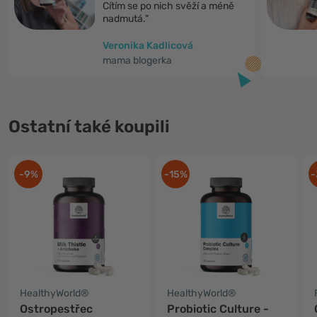
Cítím se po nich svěží a méně
nadmutá."
Veronika Kadlicová
mama blogerka
Ostatní také koupili
-9%
-15%
-
HealthyWorld®
HealthyWorld®
Ostropestřec
Probiotic Culture -