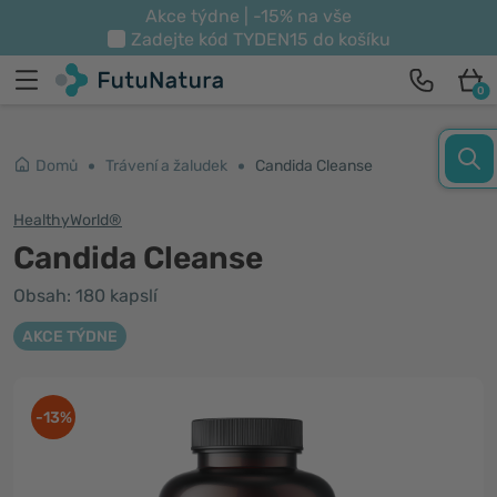
Akce týdne | -15% na vše
Zadejte kód
TYDEN15
do košíku
0
Domů
Trávení a žaludek
Candida Cleanse
HealthyWorld®
Candida Cleanse
Obsah: 180 kapslí
AKCE TÝDNE
-13%