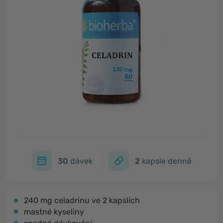
30
dávek
2
kapsle denně
240 mg celadrinu ve 2 kapslích
mastné kyseliny