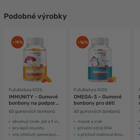
Podobné výrobky
-19%
-16%
FutuNatura KIDS
FutuNatura KIDS
IMMUNITY - Gumové
OMEGA-3 – Gumové
bonbony na podporu
bonbony pro děti
imunity pro děti
60 gumových bonbonů
60 gumových bonbonů
obsahují zinek, jód a 9 vitamínů
mozek a zrak
pro lepší imunitu
přírodní zdroj DHA
mix příchutí: pomeranč, citron a jahoda
s příchutí malinové limonády