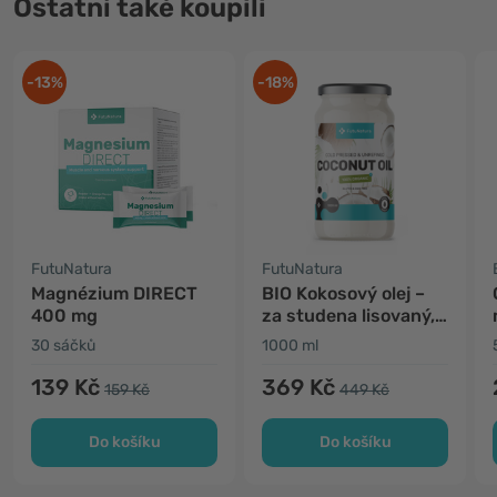
Ostatní také koupili
-13%
-18%
FutuNatura
FutuNatura
Magnézium DIRECT
BIO Kokosový olej –
400 mg
za studena lisovaný,
nerafinovaný
30 sáčků
1000 ml
139 Kč
369 Kč
159 Kč
449 Kč
Do košíku
Do košíku