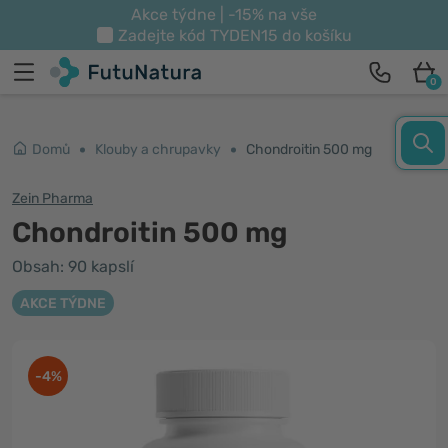
Akce týdne | -15% na vše
Zadejte kód
TYDEN15
do košíku
0
Domů
Klouby a chrupavky
Chondroitin 500 mg
Zein Pharma
Chondroitin 500 mg
Obsah: 90 kapslí
AKCE TÝDNE
-4%