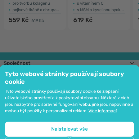
pro tvorbu kolagenu
s vitamínem C
pojivové tkáně a chrupavka
s MSM a kyselinou hyaluronovou
559 Kč
619 Kč
619 Kč
Společnost
Informace
Tyto webové stránky používají soubory
Připojte se k nám
cookie
Pomoc a objednávky
Tyto webové stránky používají soubory cookie ke zlepšení
uživatelského prostředí a k poskytování obsahu. Některé z nich
jsou nezbytné pro správné fungování webu, jiné jsou nepovinné a
Možnost platby kartou. Ochrana osobních údajů zaručena pomocí šifrování
mohou být použity k personalizaci reklam.
Více informací
SSL.
Copyright © 2012 - 2026   |   Be Healthy Group d.o.o.
Mapa stránek
Použití cookies
Nastavení cookies
Naistalovat vše