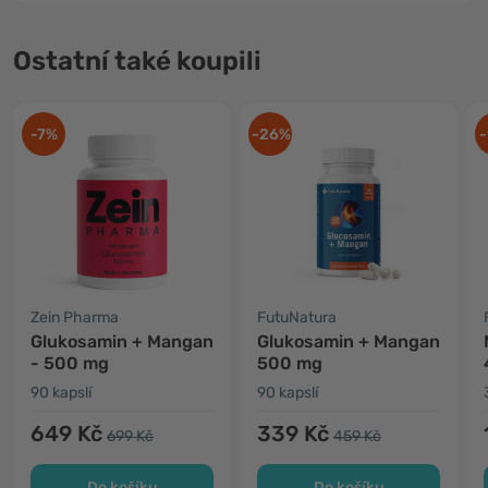
Ostatní také koupili
-7%
-26%
-
Zein Pharma
FutuNatura
Glukosamin + Mangan
Glukosamin + Mangan
- 500 mg
500 mg
90 kapslí
90 kapslí
649 Kč
339 Kč
699 Kč
459 Kč
Do košíku
Do košíku