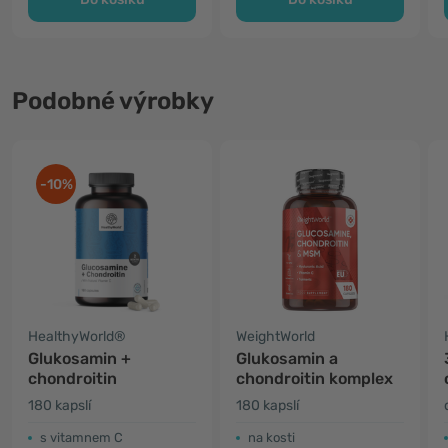
Podobné výrobky
-10%
HealthyWorld®
WeightWorld
Glukosamin +
Glukosamin a
chondroitin
chondroitin komplex
180 kapslí
180 kapslí
s vitamnem C
na kosti