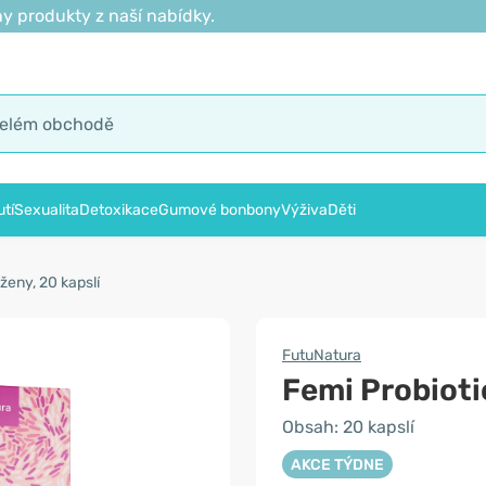
y produkty z naší nabídky.
tí
Sexualita
Detoxikace
Gumové bonbony
Výživa
Děti
ženy, 20 kapslí
FutuNatura
Femi Probioti
Obsah: 20 kapslí
AKCE TÝDNE