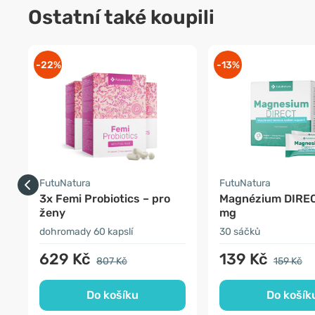
Ostatní také koupili
-22%
-13%
FutuNatura
FutuNatura
3x Femi Probiotics – pro
Magnézium DIRE
ženy
mg
dohromady 60 kapslí
30 sáčků
629 Kč
139 Kč
807 Kč
159 Kč
Do košíku
Do košík