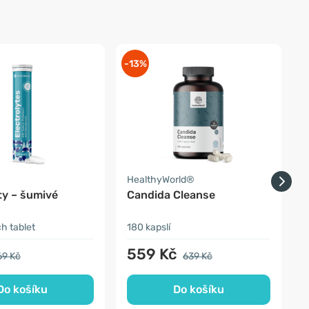
-13%
-
a
HealthyWorld®
F
ty – šumivé
Candida Cleanse
i
h tablet
180 kapslí
6
559 Kč
69 Kč
639 Kč
Do košíku
Do košíku