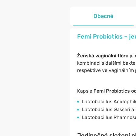
Obecné
Femi Probiotics – j
Ženská vaginální flóra
je
kombinaci s dalšími bakter
respektive ve vaginálním 
Kapsle
Femi Probiotics 
Lactobacillus Acidophil
Lactobacillus Gasseri a
Lactobacillus Rhamnos
Jedinečné složení ob