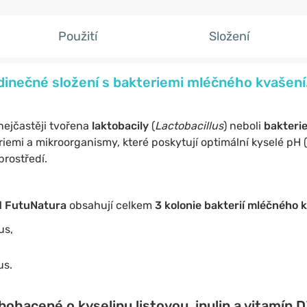
Použití
Složení
edinečné složení s bakteriemi mléčného kvašení
 nejčastěji tvořena
laktobacily
(
Lactobacillus
) neboli
bakteri
iemi a mikroorganismy, které poskytují optimální kyselé pH (
prostředí.
od FutuNatura
obsahují celkem
3 kolonie bakterií mléčného 
us,
us.
ohacené o kyselinu listovou, inulin a vitamín D