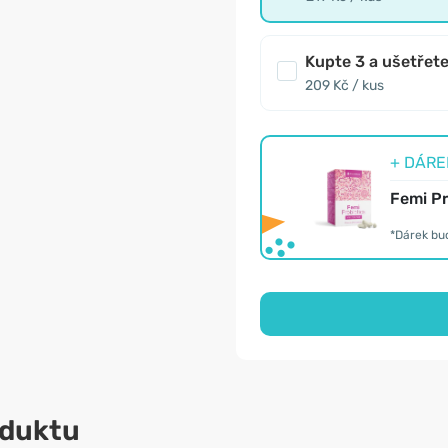
Kupte 3 a ušetřet
209 Kč / kus
+ DÁREK
Femi Pr
*Dárek bu
oduktu