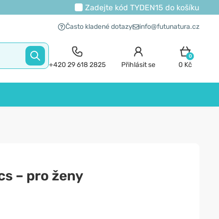
Zadejte kód
TYDEN15
do košíku
Často kladené dotazy
info@futunatura.cz
0
+420 29 618 2825
Přihlásit se
0 Kč
cs – pro ženy