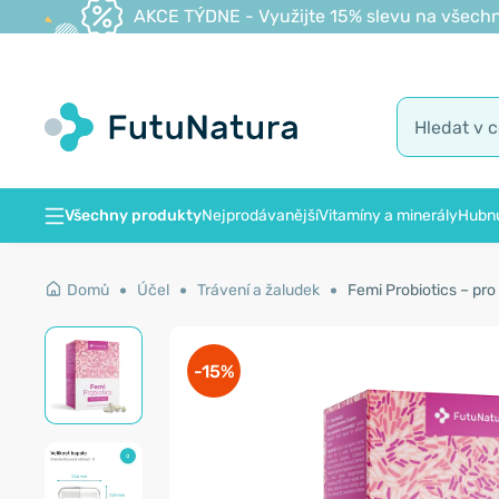
AKCE TÝDNE - Využijte 15% slevu na všechn
Všechny produkty
Nejprodávanější
Vitamíny a minerály
Hubnu
Domů
Účel
Trávení a žaludek
Femi Probiotics – pro 
-15%