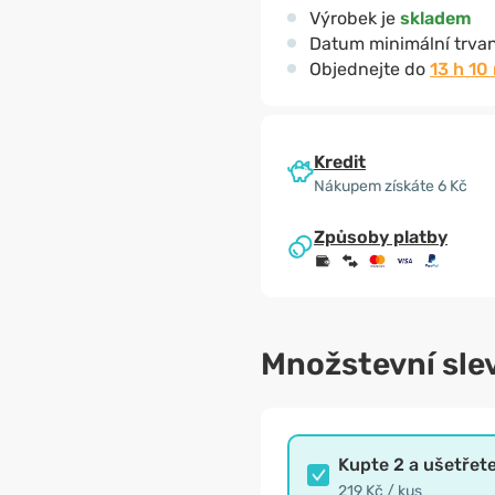
Výrobek je
skladem
Datum minimální trvan
Objednejte do
13 h 10
Kredit
Nákupem získáte 6 Kč
Způsoby platby
Množstevní sle
Kupte 2 a ušetřet
219 Kč / kus