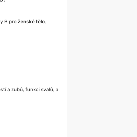
ny B pro
ženské tělo
,
tí a zubů, funkci svalů, a