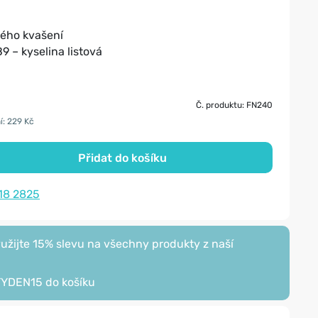
ného kvašení
 – kyselina listová
Č. produktu: FN240
í: 229 Kč
Přidat do košíku
18 2825
žijte 15% slevu na všechny produkty z naší
TYDEN15
do košíku