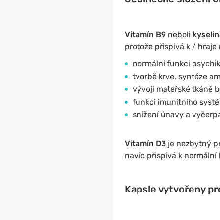
Vitamín B9
neboli
kyselin
protože přispívá k / hraje r
normální funkci psychik
tvorbě krve, syntéze am
vývoji mateřské tkáně 
funkci imunitního syst
snížení únavy a vyčerp
Vitamín D3
je nezbytný p
navíc přispívá k normální 
Kapsle vytvořeny pr