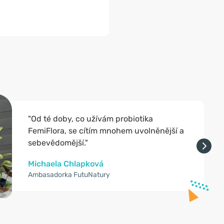
"Od té doby, co užívám probiotika
FemiFlora, se cítím mnohem uvolněnější a
sebevědomější."
Michaela Chlapková
Ambasadorka FutuNatury