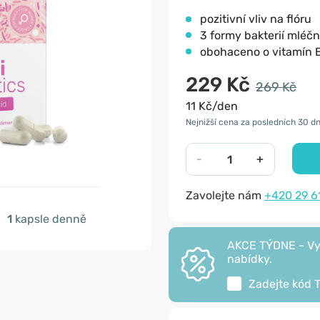
pozitivní vliv na flóru
3 formy bakterií mléč
obohaceno o vitamín B9
229 Kč
269 Kč
11 Kč/den
Nejnižší cena za posledních 30 dn
-
+
Zavolejte nám
+420 29 6
1
kapsle denně
AKCE TÝDNE - Vyu
nabídky.
Zadejte kód