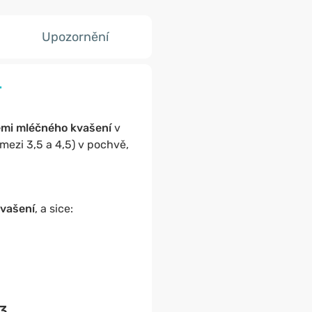
Upozornění
.
emi mléčného kvašení
v
mezi 3,5 a 4,5) v pochvě,
kvašení
, a sice:
3.