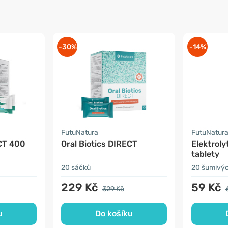
-30%
-14%
FutuNatura
FutuNatur
CT 400
Oral Biotics DIRECT
Elektroly
tablety
20 sáčků
20 šumivýc
229 Kč
59 Kč
329 Kč
u
Do košíku