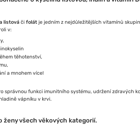
a listová
či
folát
je jedním z nejdůležitějších vitamínů skupi
oli v:
y,
inokyselin
během těhotenství,
ému,
ání a mnohem více!
ro správnou funkci imunitního systému, udržení zdravých kos
hladině vápníku v krvi.
o ženy všech věkových kategorií.