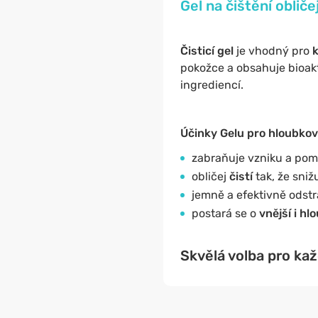
Gel na čištění oblič
Čisticí gel
je vhodný pro
pokožce a obsahuje bioakt
ingrediencí.
Účinky Gelu pro hloubkové
zabraňuje vzniku a pom
obličej
čistí
tak, že sni
jemně a efektivně odstr
postará se o
vnější i
hlo
Skvělá volba pro ka