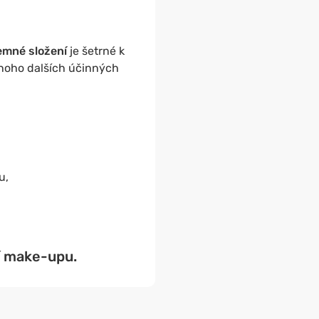
emné složení
je šetrné k
mnoho dalších účinných
u,
ní make-upu.