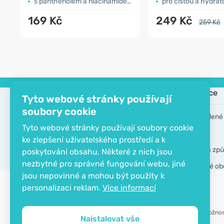
s panthenolem a niacinamidem
pro čistou a hydratov
169 Kč
249 Kč
259 Kč
Společnost
Informace
Tyto webové stránky používají
soubory cookie
Kontakt
Často kladené
Tyto webové stránky používají soubory cookie
O společnosti
Výrobci
ke zlepšení uživatelského prostředí a k
EKO certifikát
Doprava a způ
poskytování obsahu. Některé z nich jsou
nezbytné pro správné fungování webu, jiné
Všeobecné ob
jsou nepovinné a mohou být použity k
personalizaci reklam.
Více informací
Možnos
Naistalovat vše
Copyright © 2012 - 2026   |   Be Healthy Group d.o.o.