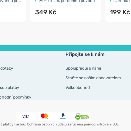
anou pokožku
99 % složek přírodního původu
s aroma 
349 Kč
199 Kč
Připojte se k nám
 dotazy
Spolupracuj s námi
Staňte se naším dodavatelem
sob platby
Velkoobchod
chodní podmínky
t platby kartou. Ochrana osobních údajů zaručena pomocí šifrování SSL.