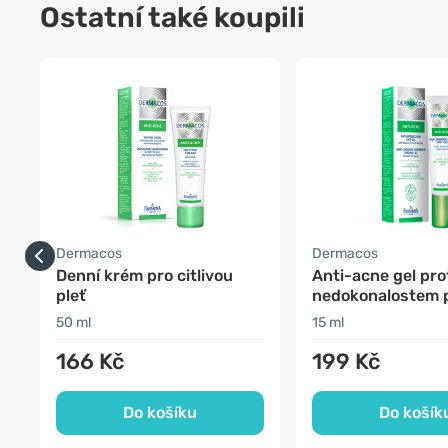
Ostatní také koupili
Dermacos
Dermacos
Denní krém pro citlivou
Anti-acne gel pro
pleť
nedokonalostem p
50 ml
15 ml
166 Kč
199 Kč
Do košíku
Do košík