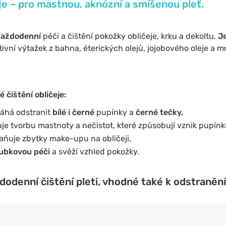
eje – pro mastnou, aknózní a smíšenou pleť.
každodenní
péči a čištění pokožky obličeje, krku a dekoltu.
J
ivní výtažek z bahna, éterických olejů, jojobového oleje a 
 čištění obličeje:
áhá odstranit
bílé i černé
pupínky a
černé tečky,
žuje tvorbu mastnoty a nečistot, které způsobují vznik pupínk
aňuje zbytky make-upu na obličeji,
ubkovou péči
a svěží vzhled pokožky.
ždodenní čištění pleti, vhodné také k odstraně