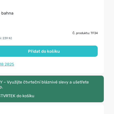
o bahna
Č. produktu: TF34
í: 239 Kč
Přidat do košíku
18 2825
– Využijte čtvrteční bláznivé slevy a ušetřete
p.
CTVRTEK
do košíku