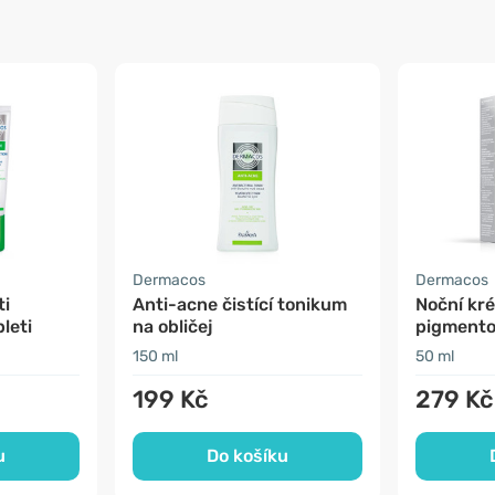
Dermacos
Dermacos
ti
Anti-acne čistící tonikum
Noční kré
leti
na obličej
pigment
150 ml
50 ml
199 Kč
279 Kč
u
Do košíku