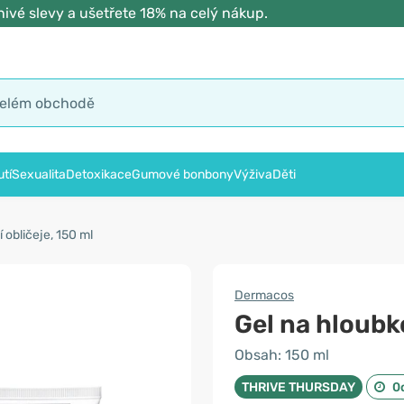
ivé slevy a ušetřete 18% na celý nákup.
tí
Sexualita
Detoxikace
Gumové bonbony
Výživa
Děti
 obličeje, 150 ml
Dermacos
Gel na hloubko
Obsah: 150 ml
THRIVE THURSDAY
0