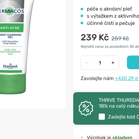
péče o aknózní pleť
s výtažkem z aktivníh
účinně čistí a pečuje
239 Kč
259 Kč
Nejnižší cena za posledních 30 dn
-
+
Zavolejte nám
+420 29 6
THRIVE THURSDAY 
18% na celý náku
Zadejte kód
Výrobek je
skladem