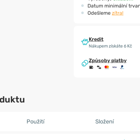
Datum minimální trvan
Odešleme
zítra!
Kredit
Nákupem získáte 6 Kč
Způsoby platby
oduktu
Použití
Složení