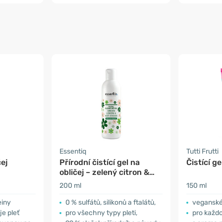
Essentiq
Tutti Frutti
čej
Přírodní čistící gel na
Čistící ge
obličej – zelený citron &
may chang
200 ml
150 ml
einy
0 % sulfátů, silikonů a ftalátů,
veganské a ob
e pleť
pro všechny typy pleti,
pro každo