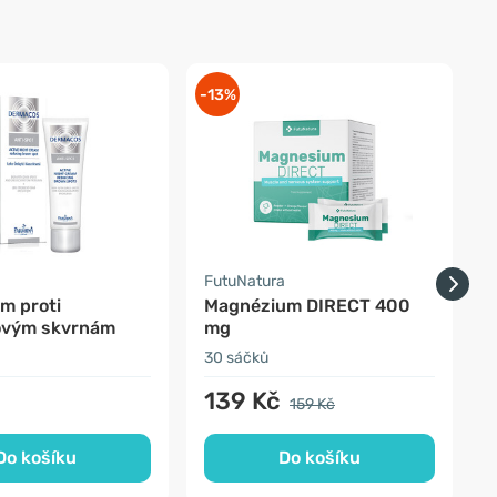
-13%
FutuNatura
m proti
Magnézium DIRECT 400
ovým skvrnám
mg
30 sáčků
2
139 Kč
159 Kč
Do košíku
Do košíku