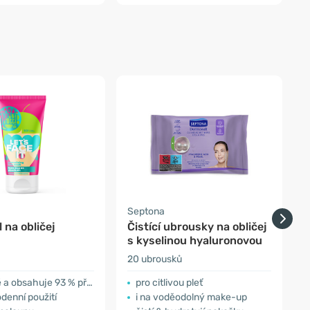
Septona
P
l na obličej
Čistící ubrousky na obličej
Č
s kyselinou hyaluronovou
20 ubrousků
1
sahuje 93 % přírodních složek
pro citlivou pleť
denní použití
i na voděodolný make-up