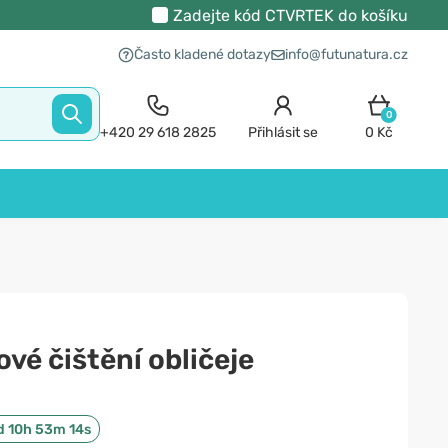
Zadejte kód
CTVRTEK
do košíku
Často kladené dotazy
info@futunatura.cz
0
+420 29 618 2825
Přihlásit se
0 Kč
vé čištění obličeje
d 10h 53m 13s