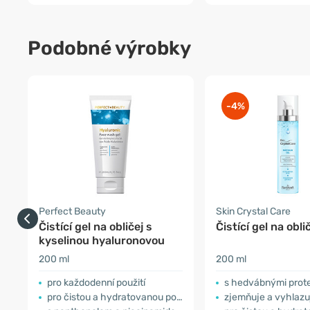
Podobné výrobky
-4%
Perfect Beauty
Skin Crystal Care
Čistící gel na obličej s
Čistící gel na obli
kyselinou hyaluronovou
200 ml
200 ml
pro každodenní použití
s hedvábnými prot
pro čistou a hydratovanou pokožku
zjemňuje a vyhlazuj