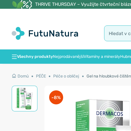
THRIVE THURSDAY – Využijte čtvrteční blázn
Všechny produkty
Nejprodávanější
Vitamíny a minerály
Hubnu
Domů
PÉČE
Péče o obličej
Gel na hloubkové čištění
-8%