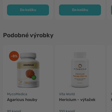
Do košíku
Do košíku
Podobné výrobky
-8%
MycoMedica
Vita World
Agaricus houby
Hericium - výtažek
90 kapslí
100 kapslí