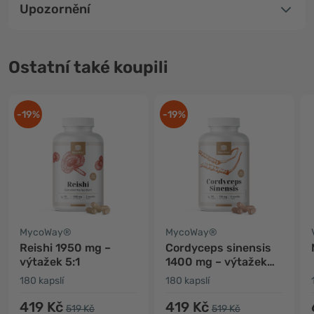
Upozornění
Ostatní také koupili
-19%
-19%
MycoWay®
MycoWay®
Reishi 1950 mg –
Cordyceps sinensis
výtažek 5:1
1400 mg – výtažek
10:1
180 kapslí
180 kapslí
419 Kč
419 Kč
519 Kč
519 Kč