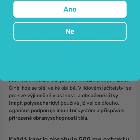
podporu imunity.
Ano
Agaricus
(odborně
Agaricus blazei murill
Ne
nebo
Agaricus subrufescens
) je
jedlá houba
, známá
po celém světě pod různými názvy,
například
žampión mandlový, žampión brazilský,
houba slunce, houba života
a další. Pojmenování
žampión mandlový pochází z její zajímavé
vůně po
mandlích.
Pochází z Brazílie, ale pěstuje se také v Japonsku a
Číně, kde se těší velké oblibě. V lidovém léčitelství se
pro své
výjimečné vlastnosti a obsažené látky
(např. polysacharidy)
používá již velice dlouho.
Agaricus
podporuje imunitní systém a přispívá k
přirozené obranyschopnosti těla.
Každá kapsle obsahuje 500 mg extraktu