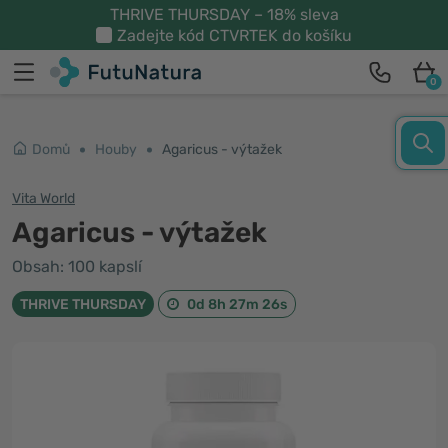
THRIVE THURSDAY – 18% sleva
Zadejte kód
CTVRTEK
do košíku
0
Domů
Houby
Agaricus - výtažek
Vita World
Agaricus - výtažek
Obsah: 100 kapslí
THRIVE THURSDAY
0d 8h 27m 26s