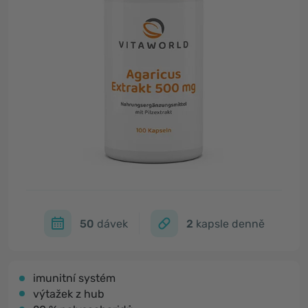
50
dávek
2
kapsle denně
imunitní systém
výtažek z hub