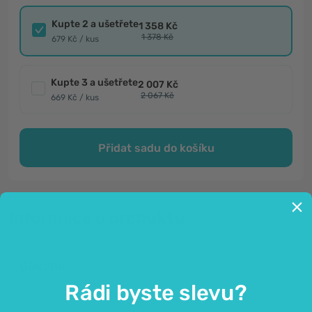
Kupte 2 a ušetřete
1 358 Kč
1 378 Kč
679 Kč / kus
Kupte 3 a ušetřete
2 007 Kč
2 067 Kč
669 Kč / kus
Přidat sadu do košíku
Informace o produktu
Obecné
Rádi byste slevu?
Výtažek houby Agaricus - pro přirozenou