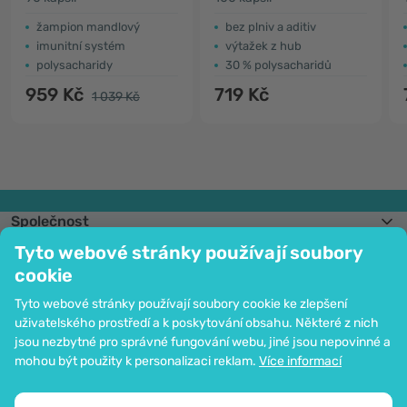
žampion mandlový
bez plniv a aditiv
imunitní systém
výtažek z hub
polysacharidy
30 % polysacharidů
959 Kč
719 Kč
1 039 Kč
Společnost
Informace
Tyto webové stránky používají soubory
Připojte se k nám
cookie
Pomoc a objednávky
Tyto webové stránky používají soubory cookie ke zlepšení
uživatelského prostředí a k poskytování obsahu. Některé z nich
jsou nezbytné pro správné fungování webu, jiné jsou nepovinné a
Možnost platby kartou. Ochrana osobních údajů zaručena pomocí šifrování
mohou být použity k personalizaci reklam.
Více informací
SSL.
Copyright © 2012 - 2026   |   Be Healthy Group d.o.o.
Mapa stránek
Použití cookies
Nastavení cookies