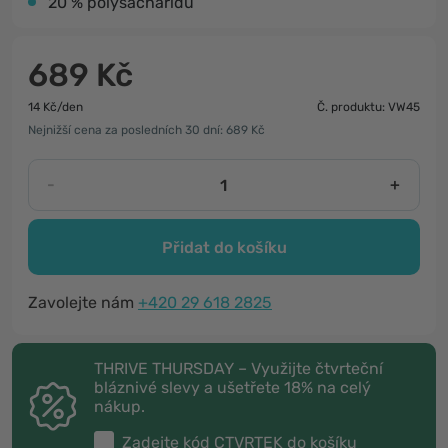
20 % polysacharidů
689 Kč
14 Kč/den
Č. produktu: VW45
Nejnižší cena za posledních 30 dní: 689 Kč
-
+
Přidat do košíku
Zavolejte nám
+420 29 618 2825
THRIVE THURSDAY – Využijte čtvrteční
bláznivé slevy a ušetřete 18% na celý
nákup.
Zadejte kód
CTVRTEK
do košíku