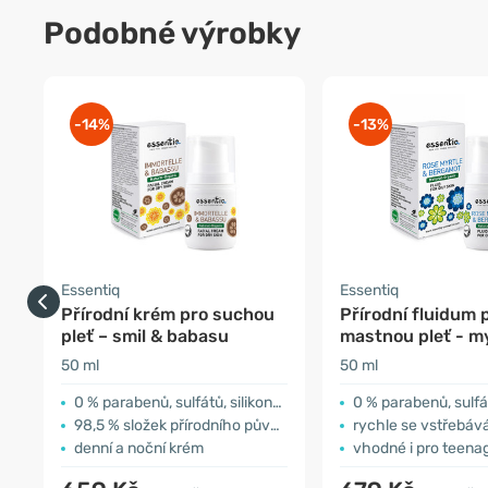
Podobné výrobky
-14%
-13%
Essentiq
Essentiq
Přírodní krém pro suchou
Přírodní fluidum 
pleť – smil & babasu
mastnou pleť - m
bergamot
50 ml
50 ml
0 % parabenů, sulfátů, silikonu a ftalátů
0 % parabenů, sulfátů, sili
98,5 % složek přírodního původu
rychle se vstřebáv
denní a noční krém
vhodné i pro teena