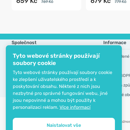
659 Kč
679 Kč
769 Kč
779 Kč
Společnost
Informace
Tyto webové stránky používají
Kontakt
Často kladené
soubory cookie
O společnosti
Výrobci
Tyto webové stránky používají soubory cookie
EKO certifikát
Nástroje GDP
ke zlepšení uživatelského prostředí a k
Doprava a způ
poskytování obsahu. Některé z nich jsou
nezbytné pro správné fungování webu, jiné
Všeobecné ob
jsou nepovinné a mohou být použity k
personalizaci reklam.
Více informací
Možnos
Naistalovat vše
Copyright © 2012 - 2026   |   Be Healthy Group d.o.o.