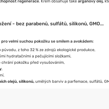
chopnost regenerace
. Krém obsahuje také
arganový olej,
kt
ení - bez parabenů, sulfátů, silikonů, GMO...
 pro velmi suchou pokožku se smilem a avokádem:
o původu, z toho 32 % ze zdrojů ekologické produkce,
ými hydratačními a pečujícími složkami,
ré chrání pokožku před vysušováním,
y
,
ní,
ch olejů, silikonů,
umělých barviv a parfemace, sulfátů, GM