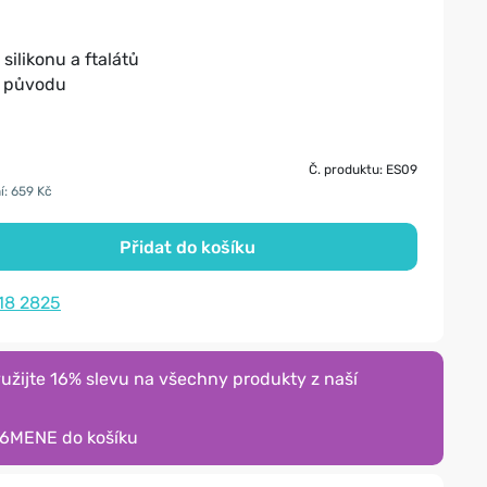
silikonu a ftalátů
o původu
Č. produktu: ES09
í: 659 Kč
Přidat do košíku
18 2825
žijte 16% slevu na všechny produkty z naší
16MENE
do košíku