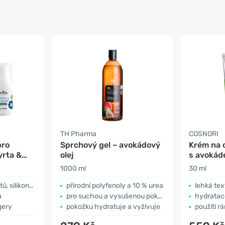
TH Pharma
COSNORI
pro
Sprchový gel – avokádový
Krém na o
yrta &
olej
s avoká
1000 ml
30 ml
konu a ftalátů
přírodní polyfenoly a 10 % urea
lehká tex
á
pro suchou a vysušenou pokožku
hydratace
gery
pokožku hydratuje a vyživuje
použití r