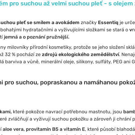
rém pro suchou až velmi suchou pleť - s olejem 
 suchou pleť se smilem a avokádem
značky
Essentiq
je urč
bohatými hydratačními a vyživujícími složkami se stará o
v
n
tí
jemná a o poznání pružnější.
 milovníky přírodní kosmetiky, protože se jeho složení skl
hž 32 % pochází ze
zdrojů ekologického zemědělství
. Nena
á barviva a vůně, minerální oleje, silikony, sulfáty, PEG ani 
mi pro suchou, popraskanou a namáhanou pokožk
žkami,
které pokožce navrací potřebnou mastnotu, jsou
bamb
teré zvláčňují a vyživují suchou pokožku a zároveň ji chrání
jí
aloe vera, provitamín B5 a vitamín E
, které působí blahod