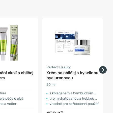
Perfect Beauty
P
ční okolí a obličej
Krém na obličej s kyselinou
K
dem
hyaluronovou
50 ml
5
tura
s kolagenem a bambuckým máslem
 a péče o pleť
pro hydratovanou a hebkou pokožku
áno a večer
vhodné pro každodenní použití