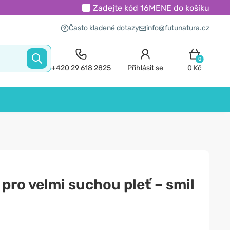
Zadejte kód
16MENE
do košíku
Často kladené dotazy
info@futunatura.cz
0
+420 29 618 2825
Přihlásit se
0 Kč
 pro velmi suchou pleť – smil