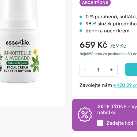
AKCE TÝDNE
0 % parabenů, sulfátů, 
98 % složek přírodníh
denní a noční krém
659 Kč
769 Kč
Nejnižší cena za posledních 30 dn
-
+
Zavolejte nám
+420 29 6
AKCE TÝDNE - Vyu
nabídky.
Zadejte kód