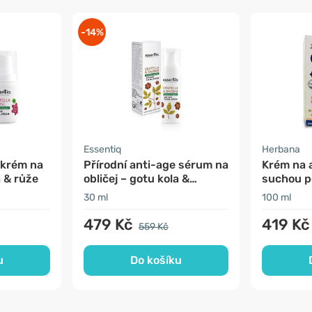
-14%
Essentiq
Herbana
 krém na
Přírodní anti-age sérum na
Krém na 
a & růže
obličej – gotu kola &
suchou p
baobab
Kelp)
30 ml
100 ml
479 Kč
419 Kč
559 Kč
u
Do košíku