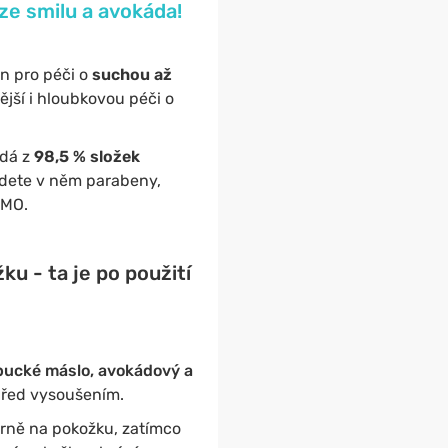
ze smilu a avokáda!
en pro péči o
suchou až
ější i hloubkovou péči o
ádá z
98,5 % složek
jdete v něm parabeny,
GMO.
u - ta je po použití
ucké máslo, avokádový a
 před vysoušením.
árně na pokožku, zatímco