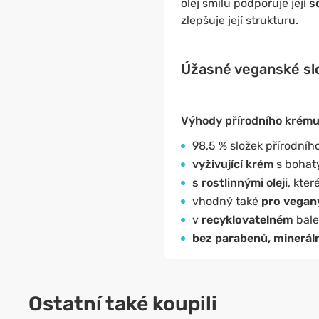
olej smilu podporuje její
s
zlepšuje její strukturu.
Úžasné veganské slož
Výhody přírodního krému
98,5 % složek přírodníh
vyživující krém
s bohat
s rostlinnými oleji
, kte
vhodný také
pro vegan
v
recyklovatelném
bale
bez parabenů, minerální
Ostatní také koupili