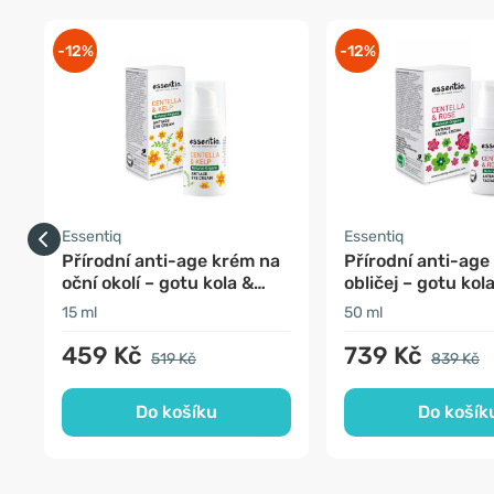
-12%
-12%
Essentiq
Essentiq
Přírodní anti-age krém na
Přírodní anti-age
oční okolí – gotu kola &
obličej – gotu kol
kelp
15 ml
50 ml
459 Kč
739 Kč
519 Kč
839 Kč
Do košíku
Do košík