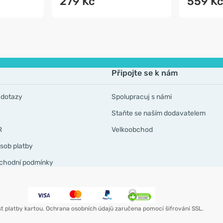
279 Kč
559 K
Připojte se k nám
 dotazy
Spolupracuj s námi
Staňte se naším dodavatelem
R
Velkoobchod
sob platby
chodní podmínky
t platby kartou. Ochrana osobních údajů zaručena pomocí šifrování SSL.