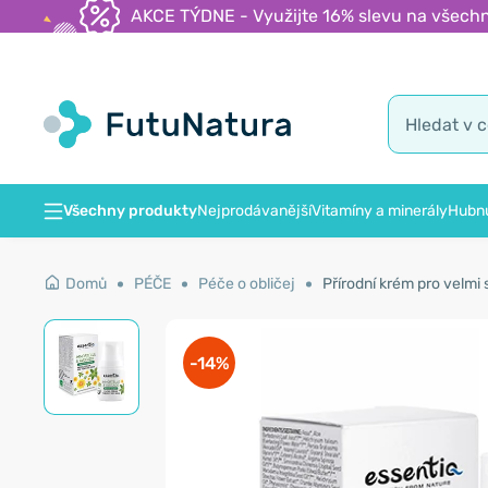
AKCE TÝDNE - Využijte 16% slevu na všechn
Všechny produkty
Nejprodávanější
Vitamíny a minerály
Hubnu
Domů
PÉČE
Péče o obličej
Přírodní krém pro velmi
-14%