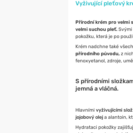
Vyživující pleťový k
Přírodní krém pro velmi
velmi suchou pleť.
Svými 
pokožku, která je po použi
Krém nadchne také všechny
přírodního původu,
z nic
fenoxyetanol, zdroje, uměl
S přírodními složka
jemná a vláčná.
Hlavními
vyživujícími slo
jojobový olej
a alantoin, k
Hydrataci pokožky zajišťu