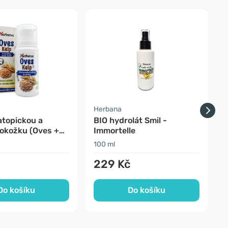
Herbana
atopickou a
BIO hydrolát Smil -
N
okožku (Oves +
Immortelle
100 ml
5
229 Kč
Do košíku
Do košíku