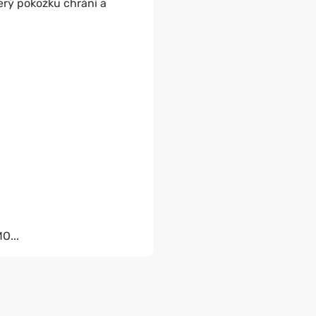
erý pokožku chrání a
O...