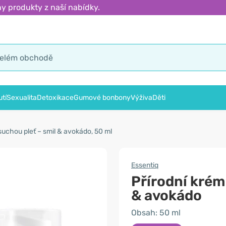
y produkty z naší nabídky.
tí
Sexualita
Detoxikace
Gumové bonbony
Výživa
Děti
 suchou pleť – smil & avokádo, 50 ml
Essentiq
Přírodní krém
& avokádo
Obsah: 50 ml