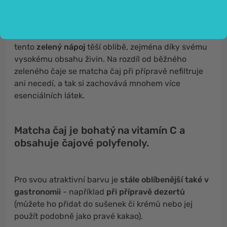
sklizeň relativně malá, je matcha o něco dražší.
Japonci tradičně konzumují
čaj matcha
při
výjimečných příležitostech. V západním světě se
tento
zelený nápoj
těší oblibě, zejména díky svému
vysokému obsahu živin. Na rozdíl od běžného
zeleného čaje se matcha čaj při přípravě nefiltruje
ani necedí, a tak si zachovává mnohem více
esenciálních látek.
Matcha čaj je bohatý na vitamín C a
obsahuje čajové polyfenoly.
Pro svou atraktivní barvu je
stále oblíbenější také v
gastronomii
- například
při přípravě dezertů
(můžete ho přidat do sušenek či krémů nebo jej
použít podobně jako pravé kakao).