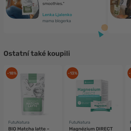
smoothies."
Lenka Ljalenko
mama blogerka
Ostatní také koupili
-18%
-13%
-
FutuNatura
FutuNatura
BIO Matcha latte –
Magnézium DIRECT