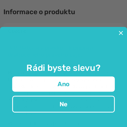
Informace o produktu
Obecné
BIO Matcha v prášku - k přípravě
drahoceného pravého čaje.
Rádi byste slevu?
Matcha
se od ostatních čajů liší zejména procesem
kultivace. 20 dní před sběrem
čajových lístků
Ano
(Camellia sinensis) jsou keře přikryty plachtami, aby
se na ně nedostalo přímé sluneční záření. To
zpomaluje jejich růst a zvyšuje v nich obsah
Ne
chlorofylu, což způsobuje, že získávají ještě tmavší
zelenou barvu.
Protože je její výroba poměrně náročná a