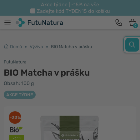
Akce týdne | -15% na vše
Zadejte kód
TYDEN15
do košíku
0
Domů
Výživa
BIO Matcha v prášku
FutuNatura
BIO Matcha v prášku
Obsah: 100 g
AKCE TÝDNE
-33%