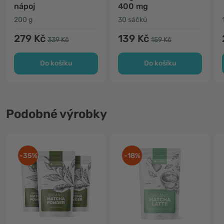
nápoj
400 mg
200 g
30 sáčků
279 Kč
139 Kč
339 Kč
159 Kč
Do košíku
Do košíku
Podobné výrobky
-35%
-18%