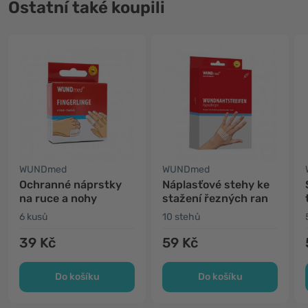
Ostatní také koupili
WUNDmed
WUNDmed
Ochranné náprstky
Náplasťové stehy ke
na ruce a nohy
stažení řezných ran
6 kusů
10 stehů
39 Kč
59 Kč
Do košíku
Do košíku