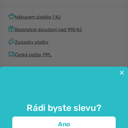
Nákupem získáte 1 Kč
Bezplatné doručení nad 990 Kč
Způsoby platby
Česká pošta, PPL
Informace o produktu
Obecné
Rádi byste slevu?
Sada 50 voděodolných, prodyšných
náplastí.
Ano