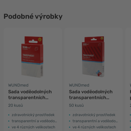
Podobné výrobky
WUNDmed
WUNDmed
Sada voděodolných
Sada voděodolných
transparentních
transparentních
náplastí
náplastí
20 kusů
50 kusů
zdravotnický prostředek
zdravotnický prostředek
transparentní a voděodolné
transparentní a voděodolné
ve 4 různých velikostech
ve 4 různých velikostech