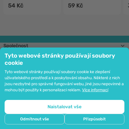
54 Kč
59 Kč
Společnost
Informace
Tyto webové stránky používají soubory
Připojte se k nám
cookie
Pomoc a objednávky
Tyto webové stránky používají soubory cookie ke zlepšení
uživatelského prostředí a k poskytování obsahu. Některé z nich
jsou nezbytné pro správné fungování webu, jiné jsou nepovinné a
Možnost platby kartou. Ochrana osobních údajů zaručena pomocí šifrování
mohou být použity k personalizaci reklam.
Více informací
SSL.
Copyright © 2012 - 2026   |   Be Healthy Group d.o.o.
Mapa stránek
Použití cookies
Nastavení cookies
Naistalovat vše
Odmítnout vše
Přizpůsobit