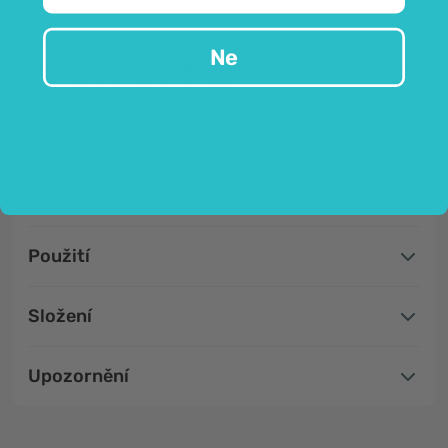
Sada obsahuje 50 voděodolných náplastí ve
Ne
čtyřech různých velikostech.
Náplasti jsou baleny
jednotlivě. Se silným lepidlem.
Propouštějí vzduch, díky čemuž
umožňují pokožce
dýchat. Odstranění náplasti je snadné a
bezbolestné.
Gáza je potažena speciálním
ochranným povlakem, který se k
ráně nelepí.
Použití
Složení
Upozornění