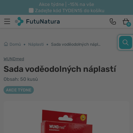
Akce týdne | -15% na vše
Zadejte kód
TYDEN15
do košíku
0
Domů
Náplasti
Sada voděodolných náplastí
WUNDmed
Sada voděodolných náplastí
Obsah: 50 kusů
AKCE TÝDNE