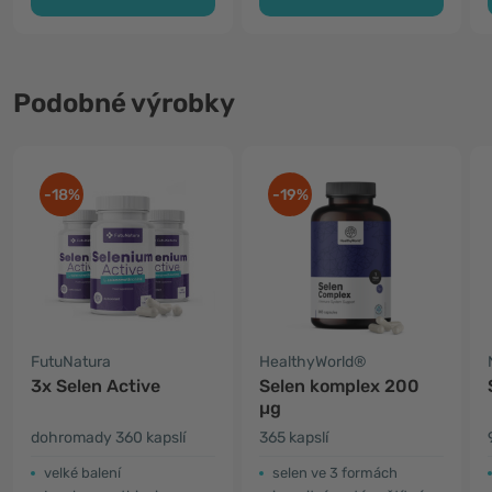
Podobné výrobky
-18%
-19%
FutuNatura
HealthyWorld®
3x Selen Active
Selen komplex 200
µg
dohromady 360 kapslí
365 kapslí
velké balení
selen ve 3 formách