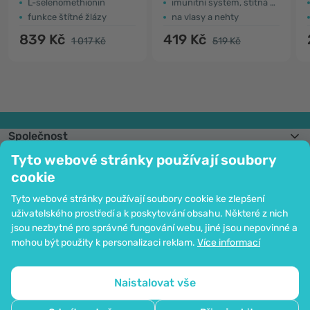
L-selenomethionin
imunitní systém, štítná žláza
funkce štítné žlázy
na vlasy a nehty
839 Kč
419 Kč
1 017 Kč
519 Kč
Společnost
Informace
Tyto webové stránky používají soubory
Připojte se k nám
cookie
Pomoc a objednávky
Tyto webové stránky používají soubory cookie ke zlepšení
uživatelského prostředí a k poskytování obsahu. Některé z nich
jsou nezbytné pro správné fungování webu, jiné jsou nepovinné a
Možnost platby kartou. Ochrana osobních údajů zaručena pomocí šifrování
mohou být použity k personalizaci reklam.
Více informací
SSL.
Copyright © 2012 - 2026   |   Be Healthy Group d.o.o.
Mapa stránek
Použití cookies
Nastavení cookies
Naistalovat vše