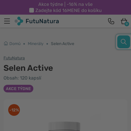
Akce týdne | -16% na vše
Zadejte kód
16MENE
do košíku
0
Domů
Minerály
Selen Active
FutuNatura
Selen Active
Obsah: 120 kapslí
AKCE TÝDNE
-12%