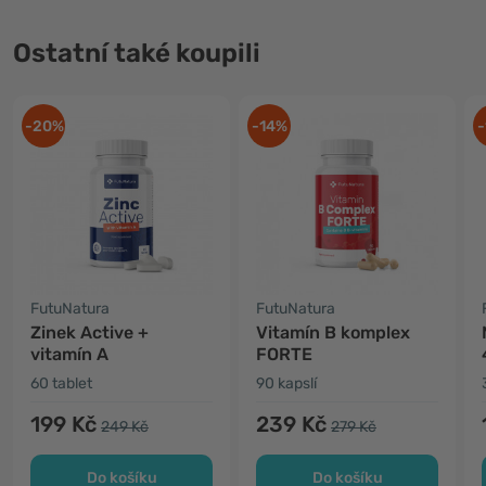
Ostatní také koupili
-20%
-14%
-
FutuNatura
FutuNatura
Zinek Active +
Vitamín B komplex
vitamín A
FORTE
60 tablet
90 kapslí
199 Kč
239 Kč
249 Kč
279 Kč
Do košíku
Do košíku