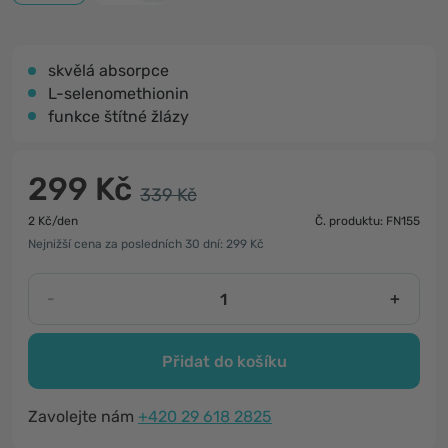
skvělá absorpce
L-selenomethionin
funkce štítné žlázy
299 Kč
339 Kč
2 Kč/den
Č. produktu: FN155
Nejnižší cena za posledních 30 dní: 299 Kč
-
+
Přidat do košíku
Zavolejte nám
+420 29 618 2825