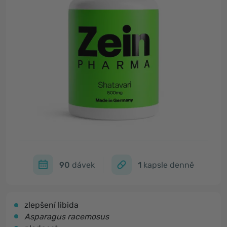
90
dávek
1
kapsle denně
zlepšení libida
Asparagus racemosus