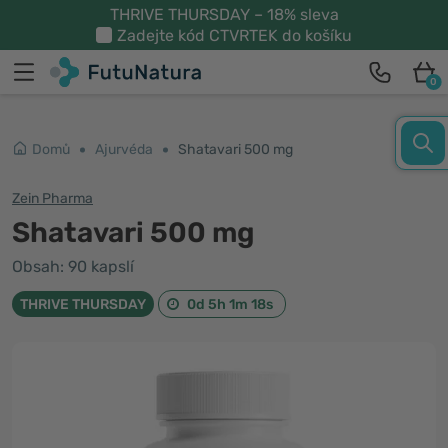
THRIVE THURSDAY – 18% sleva
Zadejte kód
CTVRTEK
do košíku
0
Domů
Ajurvéda
Shatavari 500 mg
Zein Pharma
Shatavari 500 mg
Obsah: 90 kapslí
THRIVE THURSDAY
0d 5h 1m 18s