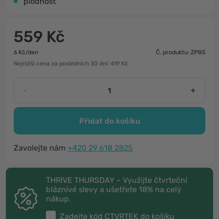
plodnost
559 Kč
6 Kč/den
Č. produktu: ZP85
Nejnižší cena za posledních 30 dní: 419 Kč
-
+
Přidat do košíku
Zavolejte nám
+420 29 618 2825
THRIVE THURSDAY – Využijte čtvrteční
bláznivé slevy a ušetřete 18% na celý
nákup.
Zadejte kód
CTVRTEK
do košíku