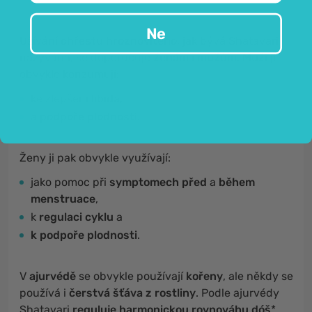
Ne
Užívání
chřestu hroznovitého
, jak bývá Shatavari
nazývána, se doporučuje
ženám
i
mužům
.
Muži
ji
obvykle konzumují:
ke zlepšení
libida
,
a
podpoře plodnosti
.
Ženy ji pak obvykle využívají:
jako pomoc při
symptomech před
a
během
menstruace
,
k
regulaci cyklu
a
k podpoře plodnosti
.
V
ajurvédě
se obvykle používají
kořeny
, ale někdy se
používá i
čerstvá šťáva z rostliny
. Podle ajurvédy
Shatavari
reguluje harmonickou rovnováhu dóš
*