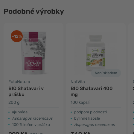
Podobné výrobky
-12%
Není skladem
FutuNatura
NatVita
BIO Shatavari v
BIO Shatavari 400
prášku
mg
200 g
100 kapslí
ajurvéda
podpora plodnosti
Asparagus racemosus
bylinné kapsle
100 % kořen v prášku
Asparagus racemosus