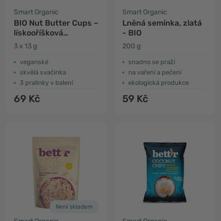
Smart Organic
Smart Organic
BIO Nut Butter Cups –
Lněná semínka, zlatá
lískooříšková
- BIO
pomazánka a
3 x 13 g
200 g
čokoláda
veganské
snadno se praží
skvělá svačinka
na vaření a pečení
3 pralinky v balení
ekologická produkce
69 Kč
59 Kč
Není skladem