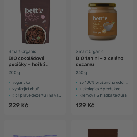
Smart Organic
Smart Organic
BIO čokoládové
BIO tahini – z celého
pecičky – hořká
sezamu
čokoláda
200 g
250 g
veganské
ze 100% praženého celého sezamu
vynikající chuť
z ekologické produkce
k přípravě dezertů i na vaření
krémová & hladká textura
229 Kč
129 Kč