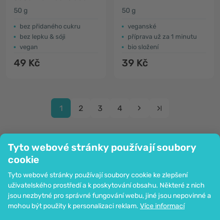
arašídová pomazánka
50 g
50 g
bez přidaného cukru
veganské
bez lepku & sóji
příprava už za 1 minutu
vegan
bio složení
49 Kč
39 Kč
1
2
3
4
Tyto webové stránky používají soubory
cookie
Společnost
Tyto webové stránky používají soubory cookie ke zlepšení
Informace
uživatelského prostředí a k poskytování obsahu. Některé z nich
Připojte se k nám
jsou nezbytné pro správné fungování webu, jiné jsou nepovinné a
Pomoc a objednávky
mohou být použity k personalizaci reklam.
Více informací