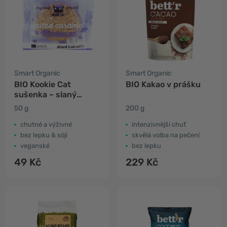
Smart Organic
Smart Organic
BIO Kookie Cat
BIO Kakao v prášku
sušenka – slaný
karamel & mandle
50 g
200 g
chutné a výživné
intenzivnější chuť
bez lepku & sóji
skvělá volba na pečení
veganské
bez lepku
49 Kč
229 Kč