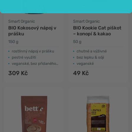
Smart Organic
Smart Organic
BIO Kokosový nápoj v
BIO Kookie Cat piškot
prášku
– konopí & kakao
150 g
50 g
rostlinný nápoj v prášku
chutné a výživné
pestré využití
bez lepku & sóji
veganské, bez přidaného cukru
veganské
309 Kč
49 Kč