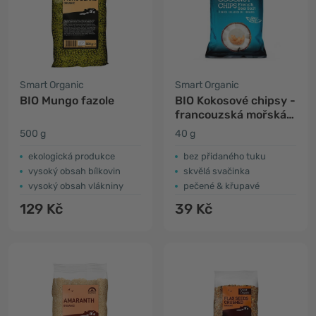
Smart Organic
Smart Organic
BIO Mungo fazole
BIO Kokosové chipsy -
francouzská mořská
sůl
500 g
40 g
ekologická produkce
bez přidaného tuku
vysoký obsah bílkovin
skvělá svačinka
vysoký obsah vlákniny
pečené & křupavé
129 Kč
39 Kč