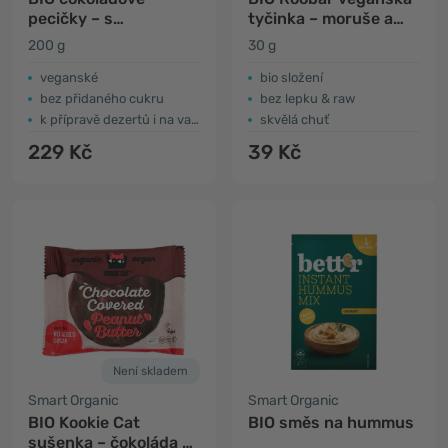
pecičky – s
tyčinka – moruše a
erythritolem
vanilka
200 g
30 g
veganské
bio složení
bez přidaného cukru
bez lepku & raw
k přípravě dezertů i na vaření
skvělá chuť
229 Kč
39 Kč
Není skladem
Smart Organic
Smart Organic
BIO Kookie Cat
BIO směs na hummus
sušenka – čokoláda &