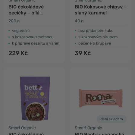
Smart Organic
Smart Organic
BIO čokoládové
BIO Kokosové chipsy –
pecičky – bílá
slaný karamel
čokoláda
200 g
40 g
veganské
bez přidaného tuku
s kokosovou smetanou
s kokosovým sirupem
k přípravě dezertů a vaření
pečené & křupavé
229 Kč
39 Kč
Není skladem
Smart Organic
Smart Organic
BIO čokoládové
BIO Roobar veganská