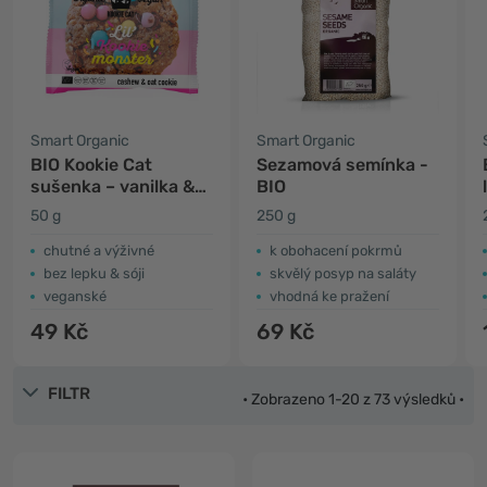
Smart Organic
Smart Organic
BIO Kookie Cat
Sezamová semínka -
sušenka – vanilka &
BIO
lentilky
50 g
250 g
chutné a výživné
k obohacení pokrmů
bez lepku & sóji
skvělý posyp na saláty
veganské
vhodná ke pražení
49 Kč
69 Kč
FILTR
• Zobrazeno 1-20 z 73 výsledků •