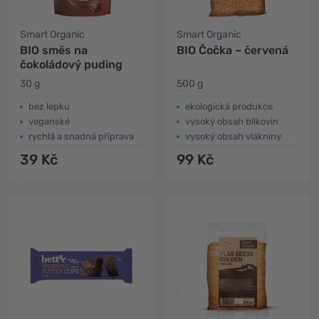
Smart Organic
Smart Organic
BIO směs na
BIO Čočka – červená
čokoládový puding
30 g
500 g
bez lepku
ekologická produkce
veganské
vysoký obsah bílkovin
rychlá a snadná příprava
vysoký obsah vlákniny
39 Kč
99 Kč