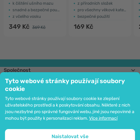
k čištění ušního mazu
z přírodních složek
snadné a bezpečné použití
pro všechny věkové kategorie
z včelího vosku
bezpečné použití
349 Kč
169 Kč
369 Kč
Společnost
Informace
Tyto webové stránky používají soubory
Připojte se k nám
cookie
Pomoc a objednávky
Tyto webové stránky používají soubory cookie ke zlepšení
uživatelského prostředí a k poskytování obsahu. Některé z nich
jsou nezbytné pro správné fungování webu, jiné jsou nepovinné a
Možnost platby kartou. Ochrana osobních údajů zaručena pomocí šifrování
mohou být použity k personalizaci reklam.
Více informací
SSL.
Copyright © 2012 - 2026   |   Be Healthy Group d.o.o.
Mapa stránek
Použití cookies
Nastavení cookies
Naistalovat vše