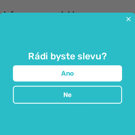
Informace o produktu
Obecné
Ušní hygienické svíčky – skvělá pomůcka
Rádi byste slevu?
pro snadné odstranění ušního mazu.
Ano
Ušní hygienická svíčka
je vyrobena ze 100% sterilní
bavlny a vosku, s přiloženým ohnivzdorným
Ne
kroužkem a vějířkem pro ochranu vlasů.
Ušní maz, nazývaný také
cerumen
, má důležitou
funkci. U některých lidí se ušní maz vylučuje
ve velkém množství, proto je potřeba jej pravidelně
odstraňovat, jinak může dojít k ucpání uší.