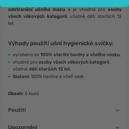
Ušní hygienická svíčka nabízí
bezpečný způsob
odstranění ušního mazu
a je vhodná pro
osoby
všech věkových kategorií
, včetně dětí starších 12
let.
Výhody použití ušní hygienické svíčky:
vyrobeno ze
100% sterilní bavlny a včelího vosku
,
vhodné pro
osoby všech věkových kategorií
,
včetně
dětí starších 12 let
,
Složení:
100% bavlna a včelí vosk
Obsah:
6 kusů
Použití
Upozornění