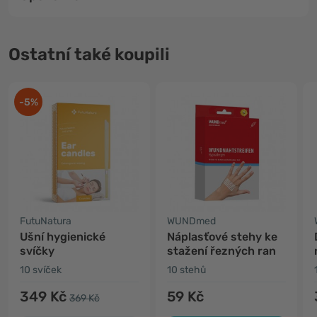
Ostatní také koupili
-5%
FutuNatura
WUNDmed
Ušní hygienické
Náplasťové stehy ke
svíčky
stažení řezných ran
10 svíček
10 stehů
349 Kč
59 Kč
369 Kč