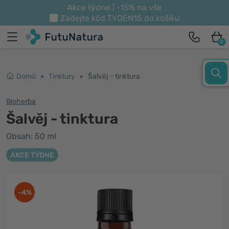
Akce týdne | -15% na vše
Zadejte kód
TYDEN15
do košíku
0
Domů
Tinktury
Šalvěj - tinktura
Bioherba
Šalvěj - tinktura
Obsah: 50 ml
AKCE TÝDNE
-4%