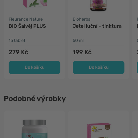
Fleurance Nature
Bioherba
BIO Šalvěj PLUS
Jetel luční - tinktura
15 tablet
50 ml
279 Kč
199 Kč
Do košíku
Do košíku
Podobné výrobky