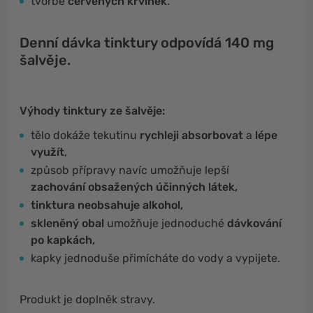
tvorbě
červených krvinek
.
Denní dávka tinktury odpovídá 140 mg
šalvěje.
Výhody tinktury ze šalvěje:
tělo dokáže tekutinu
rychleji absorbovat
a
lépe
využít
,
způsob přípravy navíc umožňuje lepší
zachování obsažených účinných látek,
tinktura neobsahuje alkohol,
skleněný obal
umožňuje jednoduché
dávkování
po kapkách,
kapky jednoduše přimícháte do vody a vypijete.
Produkt je doplněk stravy.