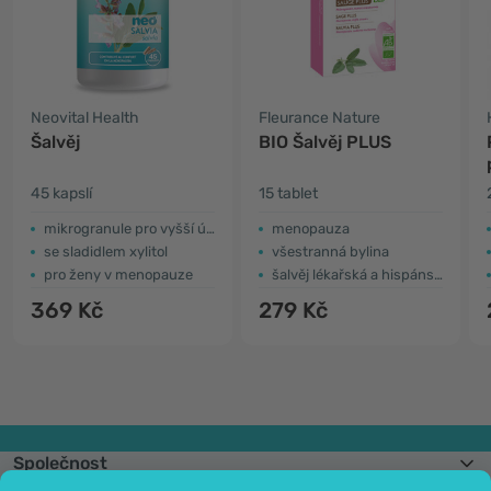
Neovital Health
Fleurance Nature
Šalvěj
BIO Šalvěj PLUS
45 kapslí
15 tablet
mikrogranule pro vyšší účinnost
menopauza
se sladidlem xylitol
všestranná bylina
pro ženy v menopauze
šalvěj lékařská a hispánská
369 Kč
279 Kč
Společnost
Informace