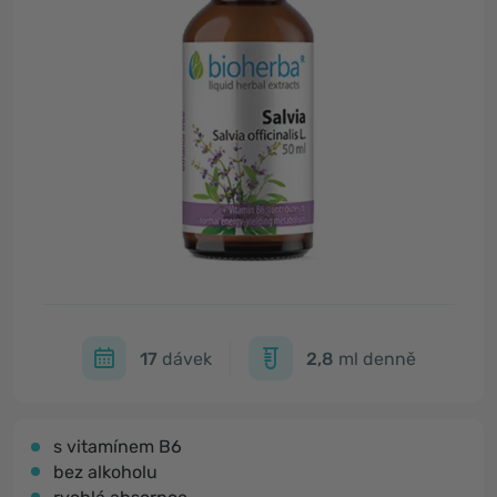
17
dávek
2,8
ml denně
s vitamínem B6
bez alkoholu