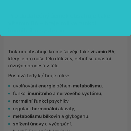
Pro dodatečný účinek obsahuje také
vitamín B6 – hraje roli ve funkci
imunitního systému!
Tinktura obsahuje kromě šalvěje také
vitamín B6
,
který je pro naše tělo důležitý, neboť se účastní
různých procesů v těle.
Přispívá tedy k / hraje roli v:
uvolňování
energie
během
metabolismu
,
funkci
imunitního
a
nervového systému
,
normální funkci
psychiky,
regulaci
hormonální
aktivity,
metabolismu bílkovin
a glykogenu,
snížení únavy
a vyčerpání,