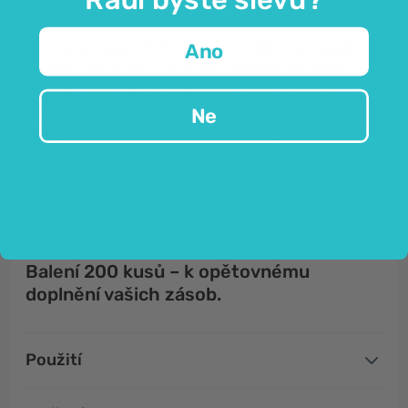
Vatové tyčinky do uší
značky
Septona
jsou
zcela
biorozložitelné
, protože se skládají z
papírové
Ano
tyčinky
, která má na koncích namotanou
100%
bavlnu
. Pochlubit se mohou také tím, že prošly
Ne
mikrobiologickým a hypoalergenním testováním
,
což znamená, že jsou
šetrné k pokožce.
Balení obsahuje 200
jednorázových
vatových
tyčinek, které kromě čištění uší poslouží i k
odstranění make-upu, laku na nehty a podobně.
Balení 200 kusů – k opětovnému
doplnění vašich zásob.
Použití