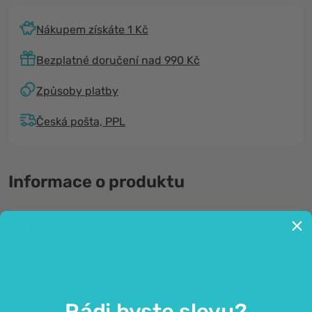
Nákupem získáte 1 Kč
Bezplatné doručení nad 990 Kč
Způsoby platby
Česká pošta, PPL
Informace o produktu
Obecné
100% biorozložitelné vatové tyčinky do
uší – ze 100% bavlny!
Rádi byste slevu?