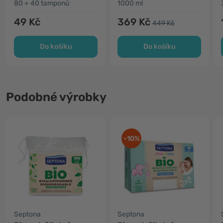
80 + 40 tamponů
1000 ml
49 Kč
369 Kč
449 Kč
Do košíku
Do košíku
Podobné výrobky
-10%
Septona
Septona