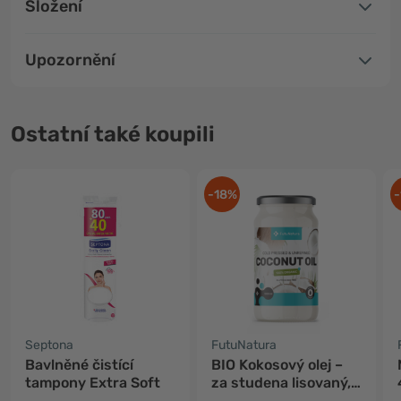
Složení
Upozornění
Ostatní také koupili
-18%
-
Septona
FutuNatura
Bavlněné čistící
BIO Kokosový olej –
tampony Extra Soft
za studena lisovaný,
nerafinovaný