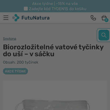
Akce týdne | -15% na vše
Zadejte kód
TYDEN15
do košíku
0
Septona
Biorozložitelné vatové tyčinky
do uší – v sáčku
Obsah: 200 tyčinek
AKCE TÝDNE